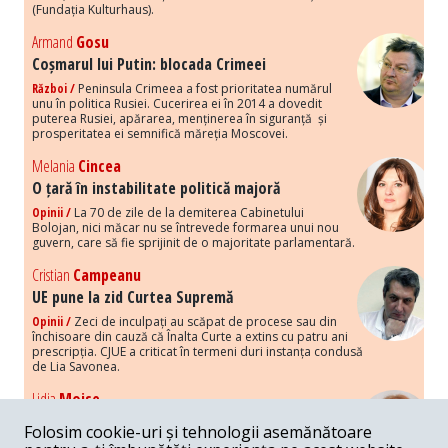
(Fundația Kulturhaus).
Armand
Gosu
Coșmarul lui Putin: blocada Crimeei
Război /
Peninsula Crimeea a fost prioritatea numărul
unu în politica Rusiei. Cucerirea ei în 2014 a dovedit
puterea Rusiei, apărarea, menținerea în siguranță și
prosperitatea ei semnifică măreția Moscovei.
Melania
Cincea
O țară în instabilitate politică majoră
Opinii /
La 70 de zile de la demiterea Cabinetului
Bolojan, nici măcar nu se întrevede formarea unui nou
guvern, care să fie sprijinit de o majoritate parlamentară.
Cristian
Campeanu
UE pune la zid Curtea Supremă
Opinii /
Zeci de inculpați au scăpat de procese sau din
închisoare din cauză că Înalta Curte a extins cu patru ani
prescripția. CJUE a criticat în termeni duri instanța condusă
de Lia Savonea.
Lidia
Moise
Costurile economice ale haosului politic
Folosim cookie-uri și tehnologii asemănătoare
Opinii /
Economia nu poate rezista cu retorica falsă a