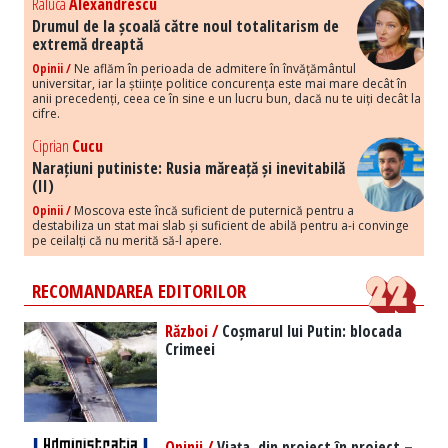
Raluca
Alexandrescu
Drumul de la școală către noul totalitarism de
extremă dreaptă
Opinii /
Ne aflăm în perioada de admitere în învățământul
universitar, iar la științe politice concurența este mai mare decât în
anii precedenți, ceea ce în sine e un lucru bun, dacă nu te uiți decât la
cifre.
Ciprian
Cucu
Narațiuni putiniste: Rusia măreață și inevitabilă
(II)
Opinii /
Moscova este încă suficient de puternică pentru a
destabiliza un stat mai slab și suficient de abilă pentru a-i convinge
pe ceilalți că nu merită să-l apere.
RECOMANDAREA EDITORILOR
Război /
Coșmarul lui Putin: blocada
Crimeei
Opinii /
Viața, din proiect în proiect –