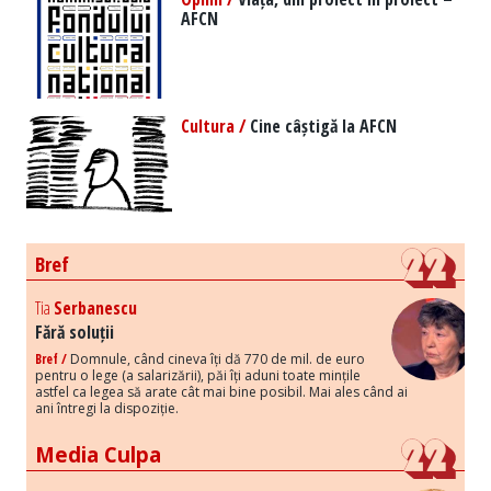
AFCN
Cultura /
Cine câștigă la AFCN
Bref
Tia
Serbanescu
Fără soluții
Bref /
Domnule, când cineva îți dă 770 de mil. de euro
pentru o lege (a salarizării), păi îți aduni toate mințile
astfel ca legea să arate cât mai bine posibil. Mai ales când ai
ani întregi la dispoziție.
Media Culpa