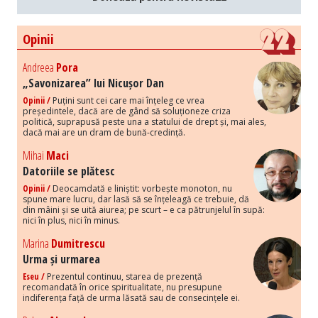
Opinii
Andreea
Pora
„Savonizarea” lui Nicușor Dan
Opinii /
Puțini sunt cei care mai înțeleg ce vrea
președintele, dacă are de gând să soluționeze criza
politică, suprapusă peste una a statului de drept și, mai ales,
dacă mai are un dram de bună-credință.
Mihai
Maci
Datoriile se plătesc
Opinii /
Deocamdată e liniștit: vorbește monoton, nu
spune mare lucru, dar lasă să se înțeleagă ce trebuie, dă
din mâini și se uită aiurea; pe scurt – e ca pătrunjelul în supă:
nici în plus, nici în minus.
Marina
Dumitrescu
Urma și urmarea
Eseu /
Prezentul continuu, starea de prezență
recomandată în orice spiritualitate, nu presupune
indiferența față de urma lăsată sau de consecințele ei.