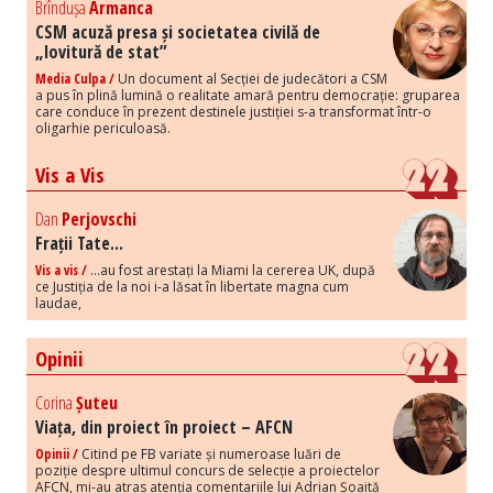
Brîndușa
Armanca
CSM acuză presa și societatea civilă de
„lovitură de stat”
Media Culpa /
Un document al Secției de judecători a CSM
a pus în plină lumină o realitate amară pentru democrație: gruparea
care conduce în prezent destinele justiției s-a transformat într-o
oligarhie periculoasă.
Vis a Vis
Dan
Perjovschi
Frații Tate...
Vis a vis /
...au fost arestați la Miami la cererea UK, după
ce Justiția de la noi i-a lăsat în libertate magna cum
laudae,
Opinii
Corina
Șuteu
Viața, din proiect în proiect – AFCN
Opinii /
Citind pe FB variate și numeroase luări de
poziție despre ultimul concurs de selecție a proiectelor
AFCN, mi-au atras atenția comentariile lui Adrian Șoaită