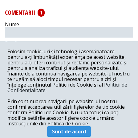
COMENTARII
1
Nume
Email
Folosim cookie-uri și tehnologii asemănătoare
pentru a-ți îmbunătăți experiența pe acest website,
Comentariu
pentru a-ți oferi conținut și reclame personalizate și
pentru a analiza traficul și audiența website-ului.
Înainte de a continua navigarea pe website-ul nostru
te rugăm să aloci timpul necesar pentru a citi și
înțelege conținutul Politicii de Cookie și al
Politicii de
Confidențialitate
.
Postează comentariu
Prin continuarea navigării pe website-ul nostru
Ion -
08-19-2022
confirmi acceptarea utilizării fișierelor de tip cookie
conform Politicii de Cookie. Nu uita totuși că poți
Fotografia confirma ca Rusia si China raman dusmani de
modifica setările acestor fișiere cookie urmând
moarte.
instrucțiunile din
Politica de Cookie.
Răspunde
Sunt de acord