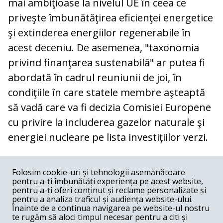
mai ambiţioase la nivelul UE în ceea ce
priveşte îmbunătăţirea eficienţei energetice
şi extinderea energiilor regenerabile în
acest deceniu. De asemenea, "taxonomia
privind finanţarea sustenabilă" ar putea fi
abordată în cadrul reuniunii de joi, în
condiţiile în care statele membre aşteaptă
să vadă care va fi decizia Comisiei Europene
cu privire la includerea gazelor naturale şi
energiei nucleare pe lista investiţiilor verzi.
COMENTARII
0
Folosim cookie-uri și tehnologii asemănătoare
pentru a-ți îmbunătăți experiența pe acest website,
Nume
pentru a-ți oferi conținut și reclame personalizate și
pentru a analiza traficul și audiența website-ului.
Înainte de a continua navigarea pe website-ul nostru
Email
te rugăm să aloci timpul necesar pentru a citi și