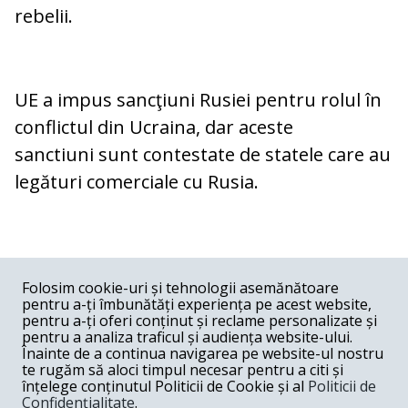
rebelii.
UE a impus sancţiuni Rusiei pentru rolul în
conflictul din Ucraina, dar aceste
sanctiuni sunt contestate de statele care au
legături comerciale cu Rusia.
COMENTARII
0
Folosim cookie-uri și tehnologii asemănătoare
pentru a-ți îmbunătăți experiența pe acest website,
Nume
pentru a-ți oferi conținut și reclame personalizate și
pentru a analiza traficul și audiența website-ului.
Înainte de a continua navigarea pe website-ul nostru
Email
te rugăm să aloci timpul necesar pentru a citi și
înțelege conținutul Politicii de Cookie și al
Politicii de
Confidențialitate
.