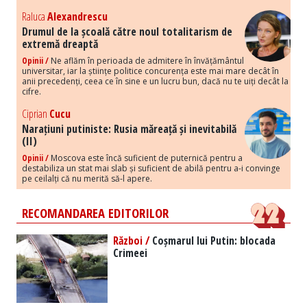
Raluca
Alexandrescu
Drumul de la școală către noul totalitarism de
extremă dreaptă
Opinii /
Ne aflăm în perioada de admitere în învățământul
universitar, iar la științe politice concurența este mai mare decât în
anii precedenți, ceea ce în sine e un lucru bun, dacă nu te uiți decât la
cifre.
Ciprian
Cucu
Narațiuni putiniste: Rusia măreață și inevitabilă
(II)
Opinii /
Moscova este încă suficient de puternică pentru a
destabiliza un stat mai slab și suficient de abilă pentru a-i convinge
pe ceilalți că nu merită să-l apere.
RECOMANDAREA EDITORILOR
Război /
Coșmarul lui Putin: blocada
Crimeei