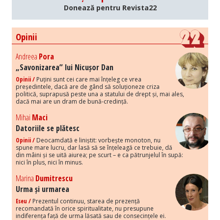
Donează pentru Revista22
Opinii
Andreea
Pora
„Savonizarea” lui Nicușor Dan
Opinii /
Puțini sunt cei care mai înțeleg ce vrea
președintele, dacă are de gând să soluționeze criza
politică, suprapusă peste una a statului de drept și, mai ales,
dacă mai are un dram de bună-credință.
Mihai
Maci
Datoriile se plătesc
Opinii /
Deocamdată e liniștit: vorbește monoton, nu
spune mare lucru, dar lasă să se înțeleagă ce trebuie, dă
din mâini și se uită aiurea; pe scurt – e ca pătrunjelul în supă:
nici în plus, nici în minus.
Marina
Dumitrescu
Urma și urmarea
Eseu /
Prezentul continuu, starea de prezență
recomandată în orice spiritualitate, nu presupune
indiferența față de urma lăsată sau de consecințele ei.