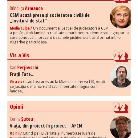
Brîndușa
Armanca
CSM acuză presa și societatea civilă de
„lovitură de stat”
Media Culpa /
Un document al Secției de judecători a CSM
a pus în plină lumină o realitate amară pentru democrație: gruparea
care conduce în prezent destinele justiției s-a transformat într-o
oligarhie periculoasă.
Vis a Vis
Dan
Perjovschi
Frații Tate...
Vis a vis /
...au fost arestați la Miami la cererea UK, după
ce Justiția de la noi i-a lăsat în libertate magna cum
laudae,
Opinii
Corina
Șuteu
Viața, din proiect în proiect – AFCN
Opinii /
Citind pe FB variate și numeroase luări de
poziție despre ultimul concurs de selecție a proiectelor