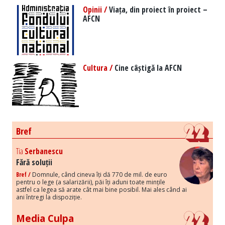
Opinii /
Viața, din proiect în proiect –
AFCN
Cultura /
Cine câștigă la AFCN
Bref
Tia
Serbanescu
Fără soluții
Bref /
Domnule, când cineva îți dă 770 de mil. de euro
pentru o lege (a salarizării), păi îți aduni toate mințile
astfel ca legea să arate cât mai bine posibil. Mai ales când ai
ani întregi la dispoziție.
Media Culpa