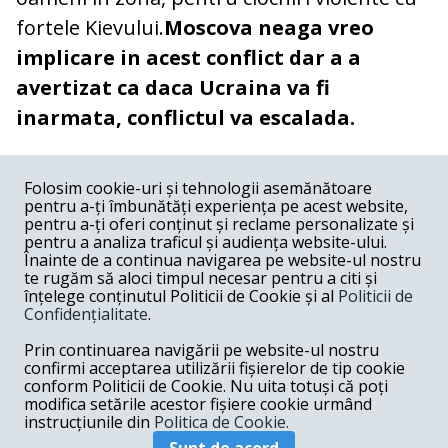
fortele Kievului.
Moscova n
eaga vreo
implicare in acest conflict dar a a
avertizat ca daca Ucraina va fi
inarmata, conflictul va escalada.
COMENTARII
0
Folosim cookie-uri și tehnologii asemănătoare
pentru a-ți îmbunătăți experiența pe acest website,
Nume
pentru a-ți oferi conținut și reclame personalizate și
pentru a analiza traficul și audiența website-ului.
Înainte de a continua navigarea pe website-ul nostru
Email
te rugăm să aloci timpul necesar pentru a citi și
înțelege conținutul Politicii de Cookie și al
Politicii de
Confidențialitate
.
Comentariu
Prin continuarea navigării pe website-ul nostru
confirmi acceptarea utilizării fișierelor de tip cookie
conform Politicii de Cookie. Nu uita totuși că poți
modifica setările acestor fișiere cookie urmând
instrucțiunile din
Politica de Cookie.
Postează comentariu