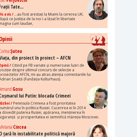
Dan
Perjovschi
Frații Tate...
Vis a vis /
...au fost arestați la Miami la cererea UK,
după ce Justiția de la noi i-a lăsat în libertate
magna cum laudae,
Opinii
Corina
Șuteu
Viața, din proiect în proiect – AFCN
Opinii /
Citind pe FB variate și numeroase luări de
poziție despre ultimul concurs de selecție a
proiectelor AFCN, mi-au atras atenția comentariile lui
Adrian Șoaită (Fundația Kulturhaus).
Armand
Gosu
Coșmarul lui Putin: blocada Crimeei
Război /
Peninsula Crimeea a fost prioritatea
numărul unu în politica Rusiei. Cucerirea ei în 2014
a dovedit puterea Rusiei, apărarea, menținerea în
siguranță și prosperitatea ei semnifică măreția Moscovei.
Melania
Cincea
O țară în instabilitate politică majoră