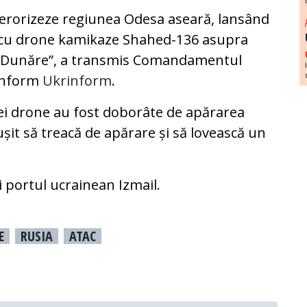
 terorizeze regiunea Odesa aseară, lansând
 cu drone kamikaze Shahed-136 asupra
pe Dunăre”, a transmis Comandamentul
conform
Ukrinform
.
rei drone au fost doborâte de apărarea
eușit să treacă de apărare și să lovească un
i portul ucrainean Izmail.
E
RUSIA
ATAC