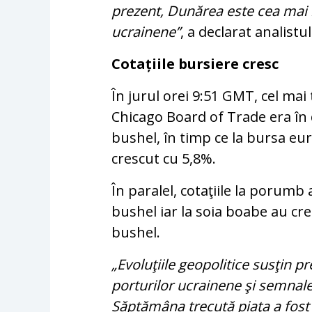
prezent, Dunărea este cea mai 
ucrainene”
, a declarat analistu
Cotațiile bursiere cresc
În jurul orei 9:51 GMT, cel mai
Chicago Board of Trade era în 
bushel, în timp ce la bursa eu
crescut cu 5,8%.
În paralel, cotaţiile la porumb
bushel iar la soia boabe au cre
bushel.
„Evoluţiile geopolitice susţin pr
porturilor ucrainene şi semnalel
Săptămâna trecută piaţa a fost 