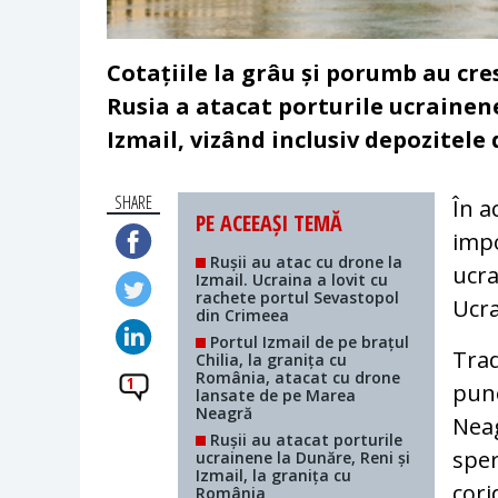
Cotațiile la grâu și porumb au cre
Rusia a atacat porturile ucrainene
Izmail, vizând inclusiv depozitele 
SHARE
În a
PE ACEEAȘI TEMĂ
impo
Rușii au atac cu drone la
ucra
Izmail. Ucraina a lovit cu
rachete portul Sevastopol
Ucra
din Crimeea
Portul Izmail de pe brațul
Trad
Chilia, la granița cu
România, atacat cu drone
1
pune
lansate de pe Marea
Neagră
Neag
Rușii au atacat porturile
sper
ucrainene la Dunăre, Reni și
Izmail, la granița cu
cori
România