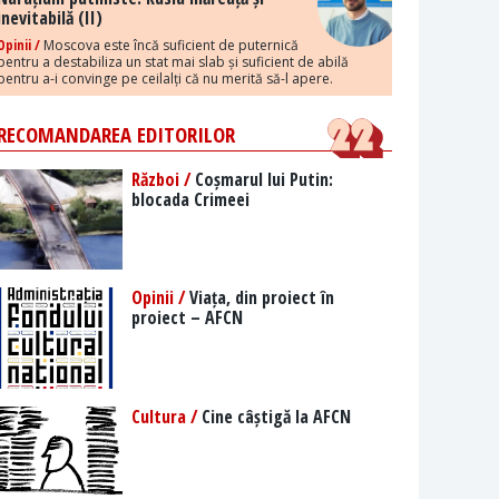
inevitabilă (II)
Opinii /
Moscova este încă suficient de puternică
pentru a destabiliza un stat mai slab și suficient de abilă
pentru a-i convinge pe ceilalți că nu merită să-l apere.
RECOMANDAREA EDITORILOR
Război /
Coșmarul lui Putin:
blocada Crimeei
Opinii /
Viața, din proiect în
proiect – AFCN
Cultura /
Cine câștigă la AFCN