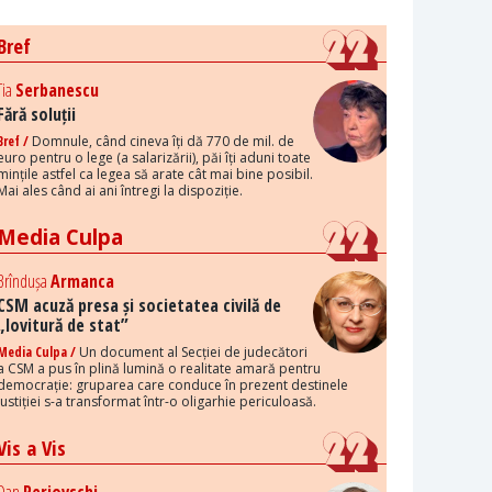
Bref
Tia
Serbanescu
Fără soluții
Bref /
Domnule, când cineva îți dă 770 de mil. de
euro pentru o lege (a salarizării), păi îți aduni toate
mințile astfel ca legea să arate cât mai bine posibil.
Mai ales când ai ani întregi la dispoziție.
Media Culpa
Brîndușa
Armanca
CSM acuză presa și societatea civilă de
„lovitură de stat”
Media Culpa /
Un document al Secției de judecători
a CSM a pus în plină lumină o realitate amară pentru
democrație: gruparea care conduce în prezent destinele
justiției s-a transformat într-o oligarhie periculoasă.
Vis a Vis