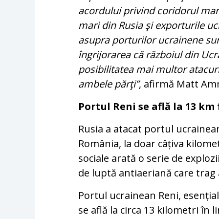
acordului privind coridorul mari
mari din Rusia şi exporturile uc
asupra porturilor ucrainene sun
îngrijorarea că războiul din Ucr
posibilitatea mai multor atacuri
ambele părţi”
, afirmă Matt Am
Portul Reni se află la 13 km 
Rusia a atacat portul ucrainean
România, la doar câțiva kilomet
sociale arată o serie de explozii
de luptă antiaeriană care trag
Portul ucrainean Reni, esenți
se află la circa 13 kilometri în 