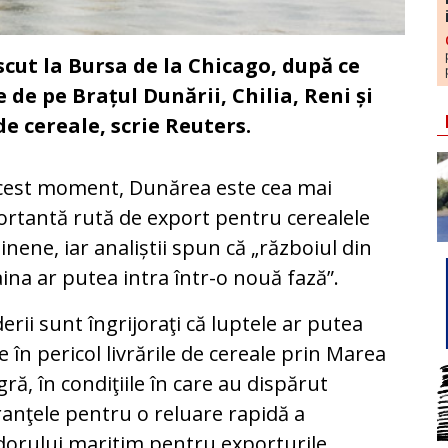
scut la Bursa de la Chicago, după ce
 de pe Brațul Dunării, Chilia, Reni și
de cereale, scrie Reuters.
cest moment, Dunărea este cea mai
rtantă rută de export pentru cerealele
inene, iar analiștii spun că „războiul din
ina ar putea intra într-o nouă fază”.
erii sunt îngrijoraţi că luptele ar putea
 în pericol livrările de cereale prin Marea
ră, în condiţiile în care au dispărut
anţele pentru o reluare rapidă a
dorului maritim pentru exporturile