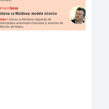
moment.
Armand
Gosu
Unirea cu Moldova: modele istorice
Unire /
Unirea cu Moldova depinde de
intensitatea amenințării haosului și anarhiei de
dincolo de Nistru.