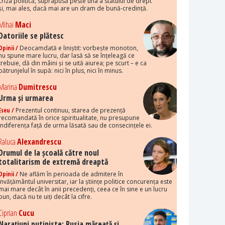
criza politică, suprapusă peste una a statului de drept
și, mai ales, dacă mai are un dram de bună-credință.
Mihai
Maci
Datoriile se plătesc
Opinii /
Deocamdată e liniștit: vorbește monoton,
nu spune mare lucru, dar lasă să se înțeleagă ce
trebuie, dă din mâini și se uită aiurea; pe scurt – e ca
pătrunjelul în supă: nici în plus, nici în minus.
Marina
Dumitrescu
Urma și urmarea
Eseu /
Prezentul continuu, starea de prezență
recomandată în orice spiritualitate, nu presupune
indiferența față de urma lăsată sau de consecințele ei.
Raluca
Alexandrescu
Drumul de la școală către noul
totalitarism de extremă dreaptă
Opinii /
Ne aflăm în perioada de admitere în
învățământul universitar, iar la științe politice concurența este
mai mare decât în anii precedenți, ceea ce în sine e un lucru
bun, dacă nu te uiți decât la cifre.
Ciprian
Cucu
Narațiuni putiniste: Rusia măreață și