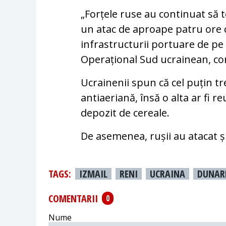
„Forțele ruse au continuat să
un atac de aproape patru ore
infrastructurii portuare de 
Operațional Sud ucrainean, 
Ucrainenii spun că cel puțin t
antiaeriană, însă o alta ar fi r
depozit de cereale.
De asemenea, rușii au atacat ș
TAGS:
IZMAIL
RENI
UCRAINA
DUNAR
COMENTARII
0
Nume