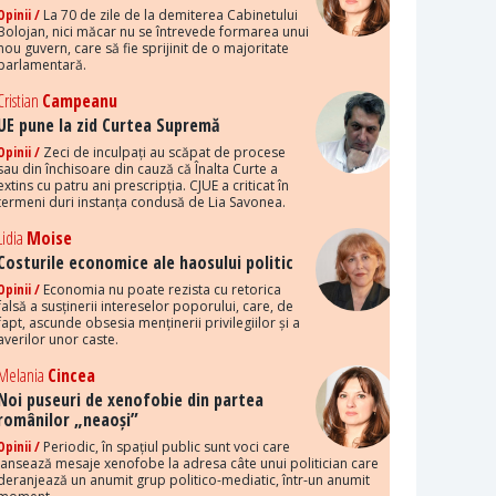
Opinii /
La 70 de zile de la demiterea Cabinetului
Bolojan, nici măcar nu se întrevede formarea unui
nou guvern, care să fie sprijinit de o majoritate
parlamentară.
Cristian
Campeanu
UE pune la zid Curtea Supremă
Opinii /
Zeci de inculpați au scăpat de procese
sau din închisoare din cauză că Înalta Curte a
extins cu patru ani prescripția. CJUE a criticat în
termeni duri instanța condusă de Lia Savonea.
Lidia
Moise
Costurile economice ale haosului politic
Opinii /
Economia nu poate rezista cu retorica
falsă a susținerii intereselor poporului, care, de
fapt, ascunde obsesia menținerii privilegiilor și a
averilor unor caste.
Melania
Cincea
Noi puseuri de xenofobie din partea
românilor „neaoși”
Opinii /
Periodic, în spațiul public sunt voci care
lansează mesaje xenofobe la adresa câte unui politician care
deranjează un anumit grup politico-mediatic, într-un anumit