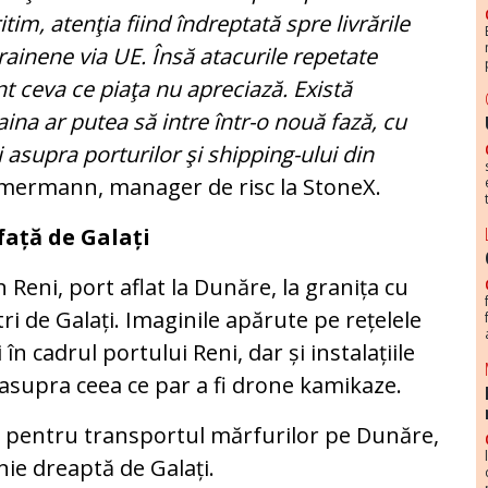
tim, atenţia fiind îndreptată spre livrările
rainene via UE. Însă atacurile repetate
t ceva ce piaţa nu apreciază. Există
aina ar putea să intre într-o nouă fază, cu
 asupra porturilor şi shipping-ului din
mermann, manager de risc la StoneX.
față de Galați
 Reni, port aflat la Dunăre, la granița cu
ri de Galați. Imaginile apărute pe rețelele
 în cadrul portului Reni, dar și instalațiile
 asupra ceea ce par a fi drone kamikaze.
al pentru transportul mărfurilor pe Dunăre,
linie dreaptă de Galați.