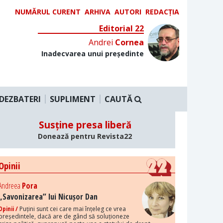
NUMĂRUL CURENT
ARHIVA
AUTORI
REDACȚIA
Editorial 22
Andrei
Cornea
Inadecvarea unui președinte
DEZBATERI
SUPLIMENT
CAUTĂ
Susține presa liberă
Donează pentru Revista22
Opinii
Andreea
Pora
„Savonizarea” lui Nicușor Dan
Opinii /
Puțini sunt cei care mai înțeleg ce vrea
președintele, dacă are de gând să soluționeze