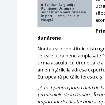
Tensiuni la granița
ucra
României: Ucraina a
sechestrat o navă rusească
săpt
în portul Izmail de la M.
acor
Neagră
Pri
dunărene
Noutatea o constituie distruge
cereale ucrainene amplasate în
urma atacului cu drone care a a
ameninţările la adresa exportu
Europeană pe căile terestre şi f
„A fost pentru prima dată de l
terminalele de la Dunăre. În o
important decât atacurile asupr