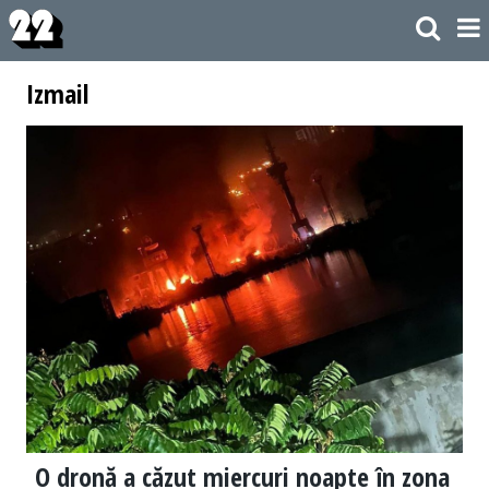
Izmail
O dronă a căzut miercuri noapte în zona