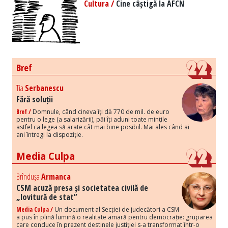
Cultura /
Cine câștigă la AFCN
Bref
Tia
Serbanescu
Fără soluții
Bref /
Domnule, când cineva îți dă 770 de mil. de euro
pentru o lege (a salarizării), păi îți aduni toate mințile
astfel ca legea să arate cât mai bine posibil. Mai ales când ai
ani întregi la dispoziție.
Media Culpa
Brîndușa
Armanca
CSM acuză presa și societatea civilă de
„lovitură de stat”
Media Culpa /
Un document al Secției de judecători a CSM
a pus în plină lumină o realitate amară pentru democrație: gruparea
care conduce în prezent destinele justiției s-a transformat într-o