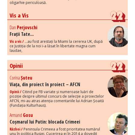
oligarhie periculoasă.
Vis a Vis
Dan
Perjovschi
Frații Tate...
Vis a vis /
...au fost arestați la Miami la cererea UK, după
ce Justiția de la noi i-a lăsat în libertate magna cum
laudae,
Opinii
Corina
Șuteu
Viața, din proiect în proiect – AFCN
Opinii /
Citind pe FB variate și numeroase luări de
poziție despre ultimul concurs de selecție a proiectelor
AFCN, mi-au atras atenția comentariile lui Adrian Șoaită
(Fundația Kulturhaus).
Armand
Gosu
Coșmarul lui Putin: blocada Crimeei
Război /
Peninsula Crimeea a fost prioritatea numărul
unu în politica Rusiei. Cucerirea ei în 2014 a dovedit