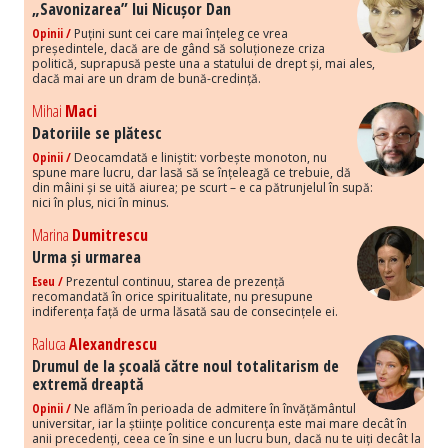
„Savonizarea” lui Nicușor Dan
Opinii /
Puțini sunt cei care mai înțeleg ce vrea
președintele, dacă are de gând să soluționeze criza
politică, suprapusă peste una a statului de drept și, mai ales,
dacă mai are un dram de bună-credință.
Mihai
Maci
Datoriile se plătesc
Opinii /
Deocamdată e liniștit: vorbește monoton, nu
spune mare lucru, dar lasă să se înțeleagă ce trebuie, dă
din mâini și se uită aiurea; pe scurt – e ca pătrunjelul în supă:
nici în plus, nici în minus.
Marina
Dumitrescu
Urma și urmarea
Eseu /
Prezentul continuu, starea de prezență
recomandată în orice spiritualitate, nu presupune
indiferența față de urma lăsată sau de consecințele ei.
Raluca
Alexandrescu
Drumul de la școală către noul totalitarism de
extremă dreaptă
Opinii /
Ne aflăm în perioada de admitere în învățământul
universitar, iar la științe politice concurența este mai mare decât în
anii precedenți, ceea ce în sine e un lucru bun, dacă nu te uiți decât la