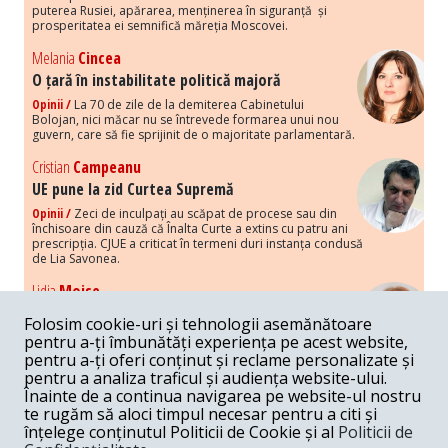
puterea Rusiei, apărarea, menținerea în siguranță și
prosperitatea ei semnifică măreția Moscovei.
Melania
Cincea
O țară în instabilitate politică majoră
Opinii /
La 70 de zile de la demiterea Cabinetului
Bolojan, nici măcar nu se întrevede formarea unui nou
guvern, care să fie sprijinit de o majoritate parlamentară.
Cristian
Campeanu
UE pune la zid Curtea Supremă
Opinii /
Zeci de inculpați au scăpat de procese sau din
închisoare din cauză că Înalta Curte a extins cu patru ani
prescripția. CJUE a criticat în termeni duri instanța condusă
de Lia Savonea.
Lidia
Moise
Costurile economice ale haosului politic
Folosim cookie-uri și tehnologii asemănătoare
Opinii /
Economia nu poate rezista cu retorica falsă a
pentru a-ți îmbunătăți experiența pe acest website,
susținerii intereselor poporului, care, de fapt, ascunde
pentru a-ți oferi conținut și reclame personalizate și
obsesia menținerii privilegiilor și a averilor unor caste.
pentru a analiza traficul și audiența website-ului.
Înainte de a continua navigarea pe website-ul nostru
Melania
Cincea
te rugăm să aloci timpul necesar pentru a citi și
Noi puseuri de xenofobie din partea românilor
înțelege conținutul Politicii de Cookie și al
Politicii de
„neaoși”