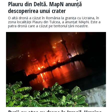
Plauru din Deltă. MapN anunță
descoperirea unui crater
​​O altă dronă a căzut în România la granița cu Ucraina, în
zona localității Plauru din Tulcea, a anunțat MApN. Este a
patra dronă care a căzut pe teritoriul țării noastre.