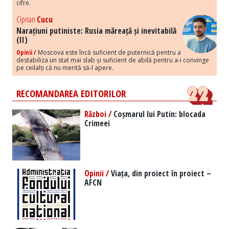
cifre.
Ciprian
Cucu
Narațiuni putiniste: Rusia măreață și inevitabilă
(II)
Opinii /
Moscova este încă suficient de puternică pentru a
destabiliza un stat mai slab și suficient de abilă pentru a-i convinge
pe ceilalți că nu merită să-l apere.
RECOMANDAREA EDITORILOR
Război /
Coșmarul lui Putin: blocada
Crimeei
Opinii /
Viața, din proiect în proiect –
AFCN