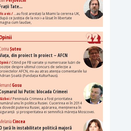
Dan
Perjovschi
Frații Tate...
Vis a vis /
...au fost arestați la Miami la cererea UK,
după ce Justiția de la noi i-a lăsat în libertate
magna cum laudae,
Opinii
Corina
Șuteu
Viața, din proiect în proiect – AFCN
Opinii /
Citind pe FB variate și numeroase luări de
poziție despre ultimul concurs de selecție a
proiectelor AFCN, mi-au atras atenția comentariile lui
Adrian Șoaită (Fundația Kulturhaus).
Armand
Gosu
Coșmarul lui Putin: blocada Crimeei
Război /
Peninsula Crimeea a fost prioritatea
numărul unu în politica Rusiei. Cucerirea ei în 2014
a dovedit puterea Rusiei, apărarea, menținerea în
siguranță și prosperitatea ei semnifică măreția Moscovei.
Melania
Cincea
O țară în instabilitate politică majoră