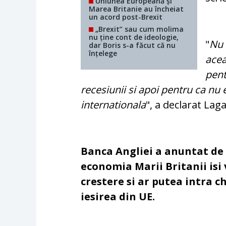
Uniunea Europeană și
Marea Britanie au încheiat
un acord post-Brexit
„Brexit” sau cum molima
nu ține cont de ideologie,
"
Nu 
dar Boris s-a făcut că nu
înțelege
acea
pent
recesiunii si apoi pentru ca nu
internationala
", a declarat Lag
Banca Angliei a anuntat d
economia Marii Britanii isi 
crestere si ar putea intra c
iesirea din UE.