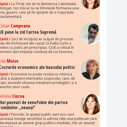
Opinii /
La 70 de zile de la demiterea Cabinetului
Bolojan, nici măcar nu se întrevede formarea unui
nou guvern, care să fie sprijinit de o majoritate
parlamentară.
Cristian
Campeanu
UE pune la zid Curtea Supremă
Opinii /
Zeci de inculpați au scăpat de procese
sau din închisoare din cauză că Înalta Curte a
extins cu patru ani prescripția. CJUE a criticat în
termeni duri instanța condusă de Lia Savonea.
Lidia
Moise
Costurile economice ale haosului politic
Opinii /
Economia nu poate rezista cu retorica
falsă a susținerii intereselor poporului, care, de
fapt, ascunde obsesia menținerii privilegiilor și a
averilor unor caste.
Melania
Cincea
Noi puseuri de xenofobie din partea
românilor „neaoși”
Opinii /
Periodic, în spațiul public sunt voci care
lansează mesaje xenofobe la adresa câte unui politician care
deranjează un anumit grup politico-mediatic, într-un anumit