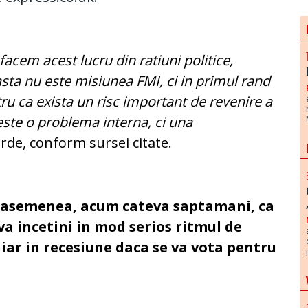
facem acest lucru din ratiuni politice,
sta nu este misiunea FMI, ci in primul rand
ru ca exista un risc important de revenire a
 este o problema interna, ci una
arde, conform sursei citate.
e asemenea, acum cateva saptamani, ca
va incetini in mod serios ritmul de
hiar in recesiune daca se va vota pentru