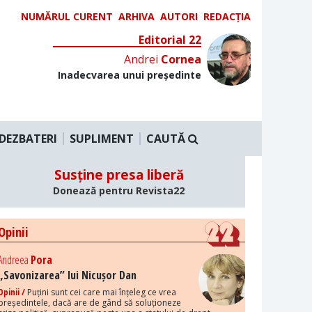
NUMĂRUL CURENT
ARHIVA
AUTORI
REDACȚIA
Editorial 22
Andrei
Cornea
Inadecvarea unui președinte
DEZBATERI
SUPLIMENT
CAUTĂ
Susține presa liberă
Donează pentru Revista22
Opinii
Andreea
Pora
„Savonizarea” lui Nicușor Dan
Opinii /
Puțini sunt cei care mai înțeleg ce vrea
președintele, dacă are de gând să soluționeze