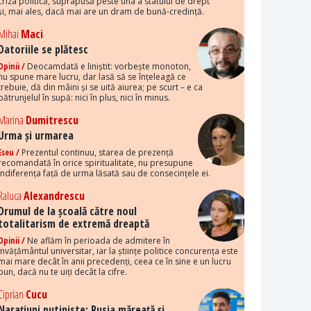
criza politică, suprapusă peste una a statului de drept
și, mai ales, dacă mai are un dram de bună-credință.
Mihai
Maci
Datoriile se plătesc
Opinii /
Deocamdată e liniștit: vorbește monoton,
nu spune mare lucru, dar lasă să se înțeleagă ce
trebuie, dă din mâini și se uită aiurea; pe scurt – e ca
pătrunjelul în supă: nici în plus, nici în minus.
Marina
Dumitrescu
Urma și urmarea
Eseu /
Prezentul continuu, starea de prezență
recomandată în orice spiritualitate, nu presupune
indiferența față de urma lăsată sau de consecințele ei.
Raluca
Alexandrescu
Drumul de la școală către noul
totalitarism de extremă dreaptă
Opinii /
Ne aflăm în perioada de admitere în
învățământul universitar, iar la științe politice concurența este
mai mare decât în anii precedenți, ceea ce în sine e un lucru
bun, dacă nu te uiți decât la cifre.
Ciprian
Cucu
Narațiuni putiniste: Rusia măreață și