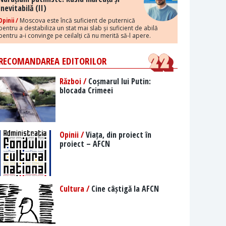
inevitabilă (II)
Opinii /
Moscova este încă suficient de puternică
pentru a destabiliza un stat mai slab și suficient de abilă
pentru a-i convinge pe ceilalți că nu merită să-l apere.
RECOMANDAREA EDITORILOR
Război /
Coșmarul lui Putin:
blocada Crimeei
Opinii /
Viața, din proiect în
proiect – AFCN
Cultura /
Cine câștigă la AFCN