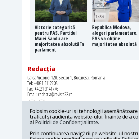
Victorie categorică
Republica Modova,
pentru PAS. Partidul
alegeri parlamentare.
Maiei Sandu are
PAS va obține
majoritatea absolută în
majoritatea absolută
parlament
Redacția
Calea Victoriei 120, Sector 1, Bucuresti, Romania
Tel: +4021 3112208
Fax: +4021 3141776
Email: redactia@revista22.ro
Folosim cookie-uri și tehnologii asemănătoare p
traficul și audiența website-ului. Înainte de a c
al
Politicii de Confidențialitate
.
Revista 22 este editata de
Grupul pentru Dialog Social
Prin continuarea navigării pe website-ul nostru c