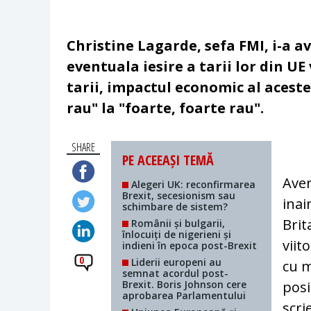
Christine Lagarde, sefa FMI, i-a av
eventuala iesire a tarii lor din U
tarii, impactul economic al aceste
rau" la "foarte, foarte rau".
SHARE
PE ACEEAȘI TEMĂ
Aver
Alegeri UK: reconfirmarea
Brexit, secesionism sau
inai
schimbare de sistem?
Brit
Românii și bulgarii,
înlocuiți de nigerieni și
viit
indieni în epoca post-Brexit
0
Liderii europeni au
cu m
semnat acordul post-
Brexit. Boris Johnson cere
posi
aprobarea Parlamentului
scri