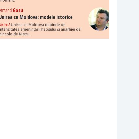
moment.
Armand
Gosu
Unirea cu Moldova: modele istorice
Unire /
Unirea cu Moldova depinde de
intensitatea amenințării haosului și anarhiei de
dincolo de Nistru.