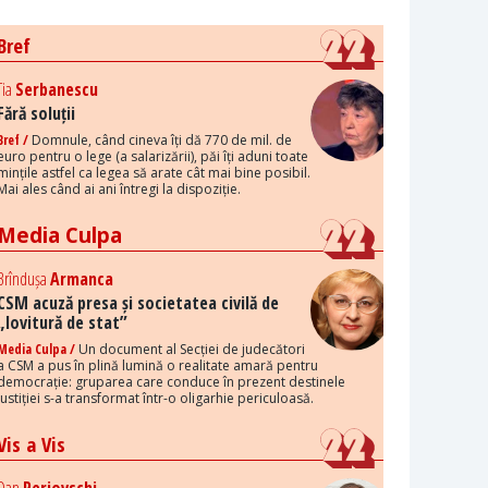
Bref
Tia
Serbanescu
Fără soluții
Bref /
Domnule, când cineva îți dă 770 de mil. de
euro pentru o lege (a salarizării), păi îți aduni toate
mințile astfel ca legea să arate cât mai bine posibil.
Mai ales când ai ani întregi la dispoziție.
Media Culpa
Brîndușa
Armanca
CSM acuză presa și societatea civilă de
„lovitură de stat”
Media Culpa /
Un document al Secției de judecători
a CSM a pus în plină lumină o realitate amară pentru
democrație: gruparea care conduce în prezent destinele
justiției s-a transformat într-o oligarhie periculoasă.
Vis a Vis