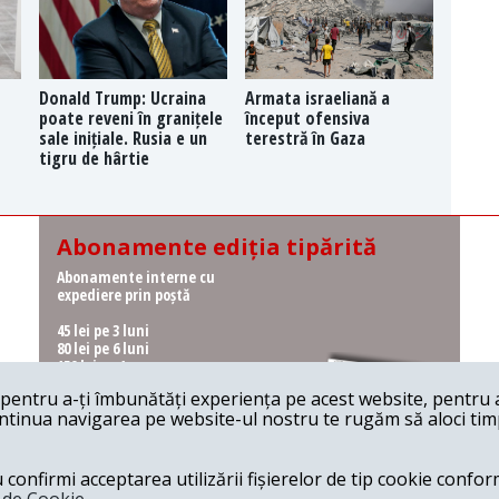
Donald Trump: Ucraina
Armata israeliană a
poate reveni în granițele
început ofensiva
sale inițiale. Rusia e un
terestră în Gaza
tigru de hârtie
Abonamente ediția tipărită
Abonamente interne cu
expediere prin poștă
45 lei pe 3 luni
80 lei pe 6 luni
150 lei pe 1 an
entru a-ți îmbunătăți experiența pe acest website, pentru a-
Abonamente interne cu
ontinua navigarea pe website-ul nostru te rugăm să aloci timpu
ridicare de la redacție
36 lei pe 3 luni
62 lei pe 6 luni
onfirmi acceptarea utilizării fișierelor de tip cookie conform
115 lei pe 1 an