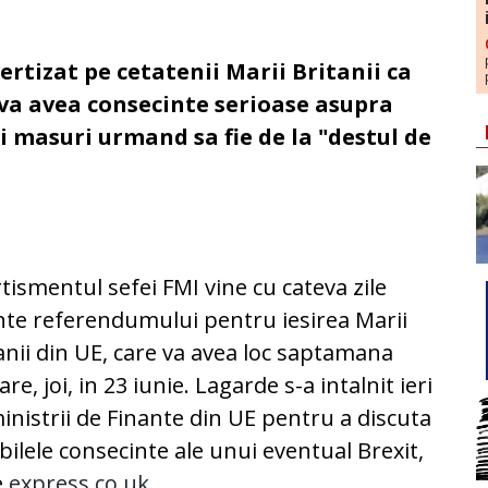
ertizat pe cetatenii Marii Britanii ca
E va avea consecinte serioase asupra
i masuri urmand sa fie de la "destul de
tismentul sefei FMI vine cu cateva zile
nte referendumului pentru iesirea Marii
anii din UE, care va avea loc saptamana
oare, joi, in 23 iunie. Lagarde s-a intalnit ieri
inistrii de Finante din UE pentru a discuta
bilele consecinte ale unui eventual Brexit,
e
express.co.uk.