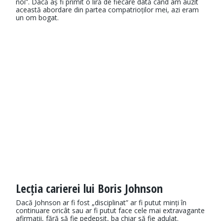
noi”. Dacă aș fi primit o liră de fiecare dată când am auzit
această abordare din partea compatrioților mei, azi eram
un om bogat.
Lecția carierei lui Boris Johnson
Dacă Johnson ar fi fost „disciplinat” ar fi putut minți în
continuare oricât sau ar fi putut face cele mai extravagante
afirmații, fără să fie pedepsit, ba chiar să fie adulat.