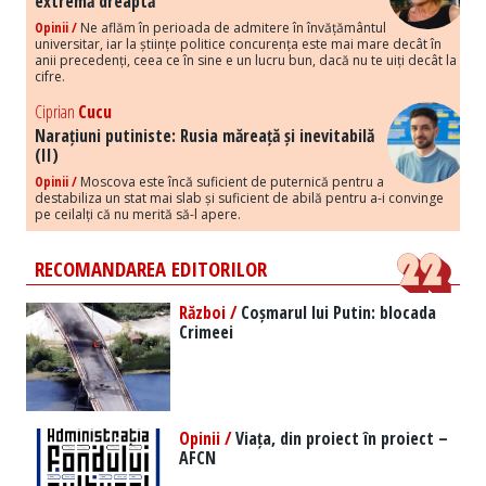
extremă dreaptă
Opinii /
Ne aflăm în perioada de admitere în învățământul
universitar, iar la științe politice concurența este mai mare decât în
anii precedenți, ceea ce în sine e un lucru bun, dacă nu te uiți decât la
cifre.
Ciprian
Cucu
Narațiuni putiniste: Rusia măreață și inevitabilă
(II)
Opinii /
Moscova este încă suficient de puternică pentru a
destabiliza un stat mai slab și suficient de abilă pentru a-i convinge
pe ceilalți că nu merită să-l apere.
RECOMANDAREA EDITORILOR
Război /
Coșmarul lui Putin: blocada
Crimeei
Opinii /
Viața, din proiect în proiect –
AFCN