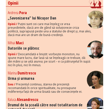
Opinii
Andreea
Pora
„Savonizarea” lui Nicușor Dan
Opinii /
Puțini sunt cei care mai înțeleg ce vrea
președintele, dacă are de gând să soluționeze criza
politică, suprapusă peste una a statului de drept și, mai ales,
dacă mai are un dram de bună-credință.
Mihai
Maci
Datoriile se plătesc
Opinii /
Deocamdată e liniștit: vorbește monoton, nu
spune mare lucru, dar lasă să se înțeleagă ce trebuie, dă
din mâini și se uită aiurea; pe scurt – e ca pătrunjelul în supă:
nici în plus, nici în minus.
Marina
Dumitrescu
Urma și urmarea
Eseu /
Prezentul continuu, starea de prezență
recomandată în orice spiritualitate, nu presupune
indiferența față de urma lăsată sau de consecințele ei.
Raluca
Alexandrescu
Drumul de la școală către noul totalitarism de