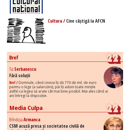
Cultura /
Cine câștigă la AFCN
Bref
Tia
Serbanescu
Fără soluții
Bref /
Domnule, când cineva îți dă 770 de mil. de euro
pentru o lege (a salarizării), păi îți aduni toate mințile
astfel ca legea să arate cât mai bine posibil. Mai ales când ai
ani întregi la dispoziție.
Media Culpa
Brîndușa
Armanca
CSM acuză presa și societatea civilă de