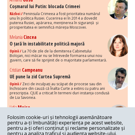
Coșmarul lui Putin: blocada Crimeei
Război /
Peninsula Crimeea a fost prioritatea numărul
unu în politica Rusiei. Cucerirea ei în 2014 a dovedit
puterea Rusiei, apărarea, menținerea în siguranță și
prosperitatea ei semnifică măreția Moscovei.
Melania
Cincea
O țară în instabilitate politică majoră
Opinii /
La 70 de zile de la demiterea Cabinetului
Bolojan, nici măcar nu se întrevede formarea unui nou
guvern, care să fie sprijinit de o majoritate parlamentară.
Cristian
Campeanu
UE pune la zid Curtea Supremă
Opinii /
Zeci de inculpați au scăpat de procese sau din
închisoare din cauză că Înalta Curte a extins cu patru ani
prescripția. CJUE a criticat în termeni duri instanța condusă
de Lia Savonea.
Lidia
Moise
Costurile economice ale haosului politic
Folosim cookie-uri și tehnologii asemănătoare
Opinii /
Economia nu poate rezista cu retorica falsă a
pentru a-ți îmbunătăți experiența pe acest website,
susținerii intereselor poporului, care, de fapt, ascunde
pentru a-ți oferi conținut și reclame personalizate și
obsesia menținerii privilegiilor și a averilor unor caste.
pentru a analiza traficul și audiența website-ului.