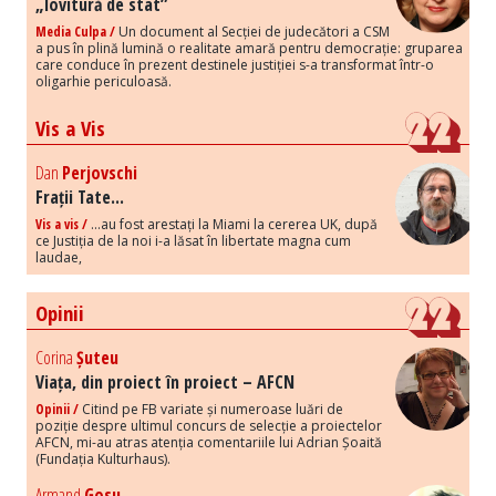
„lovitură de stat”
Media Culpa /
Un document al Secției de judecători a CSM
a pus în plină lumină o realitate amară pentru democrație: gruparea
care conduce în prezent destinele justiției s-a transformat într-o
oligarhie periculoasă.
Vis a Vis
Dan
Perjovschi
Frații Tate...
Vis a vis /
...au fost arestați la Miami la cererea UK, după
ce Justiția de la noi i-a lăsat în libertate magna cum
laudae,
Opinii
Corina
Șuteu
Viața, din proiect în proiect – AFCN
Opinii /
Citind pe FB variate și numeroase luări de
poziție despre ultimul concurs de selecție a proiectelor
AFCN, mi-au atras atenția comentariile lui Adrian Șoaită
(Fundația Kulturhaus).
Armand
Gosu