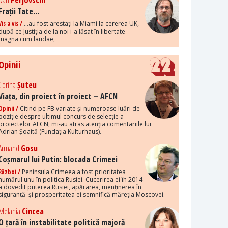
Dan
Perjovschi
Frații Tate...
Vis a vis /
...au fost arestați la Miami la cererea UK,
după ce Justiția de la noi i-a lăsat în libertate
magna cum laudae,
Opinii
Corina
Șuteu
Viața, din proiect în proiect – AFCN
Opinii /
Citind pe FB variate și numeroase luări de
poziție despre ultimul concurs de selecție a
proiectelor AFCN, mi-au atras atenția comentariile lui
Adrian Șoaită (Fundația Kulturhaus).
Armand
Gosu
Coșmarul lui Putin: blocada Crimeei
Război /
Peninsula Crimeea a fost prioritatea
numărul unu în politica Rusiei. Cucerirea ei în 2014
a dovedit puterea Rusiei, apărarea, menținerea în
siguranță și prosperitatea ei semnifică măreția Moscovei.
Melania
Cincea
O țară în instabilitate politică majoră