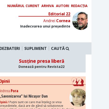
NUMĂRUL CURENT
ARHIVA
AUTORI
REDACȚIA
Editorial 22
Andrei
Cornea
Inadecvarea unui președinte
DEZBATERI
SUPLIMENT
CAUTĂ
Susține presa liberă
Donează pentru Revista22
Opinii
Andreea
Pora
„Savonizarea” lui Nicușor Dan
Opinii /
Puțini sunt cei care mai înțeleg ce vrea
președintele, dacă are de gând să soluționeze