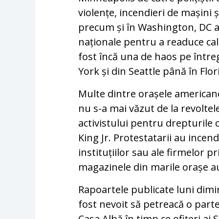
violențe, incendieri de mașini și
precum și în Washington, DC a
naționale pentru a readuce cal
fost încă una de haos pe între
York și din Seattle până în Flori
Multe dintre orașele american
nu s-a mai văzut de la revoltel
activistului pentru drepturile 
King Jr. Protestatarii au incend
instituțiilor sau ale firmelor p
magazinele din marile orașe au 
Rapoartele publicate luni dim
fost nevoit să petreacă o part
Casa Albă în timp ce ofițeri ai 