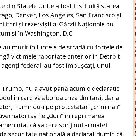
 din Statele Unite a fost instituită starea
icago, Denver, Los Angeles, San Francisco și
litari și rezerviști ai Gărzii Naționale au
ecum și în Washington, D.C.
 au murit în luptele de stradă cu forțele de
ngă victimele raportate anterior în Detroit
 agenți federali au fost împușcați, unul
 Trump, nu a avut până acum o declarație
dul în care va aborda criza din țară, dar a
eter, numindu-i pe protestatari „criminali”
uvernatori să fie „duri” în reprimarea
amenințat că va cere sprijinul armatei
 de securitate națională a declarat duminică