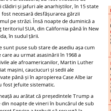
 clădiri și jafuri ale anarhiștilor, în 15 state
 fost necesară desfășurarea gărzii
mul pe străzi. Însă noapte de duminică a
g teritoriul SUA, din California până în New
da, în sudul țării.
e sunt puse sub stare de asediu așa cum
e care au urmat asasinării în 1968 a
civile ale afroamericanilor, Martin Luther
iat mașini, cauciucuri și sedii ale
rivate până și în apropierea Case Albe iar
fost jefuite sistematic.
ineață au arătat că președintele Trump a
e din noapte de vineri în buncărul de sub
Secret Service a trebuit să recurgă la