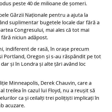
produs peste 40 de milioane de șomeri.
pele Gărzii Naționale pentru a ajuta la
ând suplimentar bugetele locale dar fără a
partea Congresului, mai ales că tot mai
 fără niciun adăpost.
i, indiferent de rasă, în orașe precum
și Portland, Oregon și s-au răspândit pe tot
ar și în Londra și alte țări având loc
liție Minneapolis, Derek Chauvin, care a
 treilea în cazul lui Floyd, nu a reușit să
ilor ca și ceilalți trei polițiști implicați în
ub acuzare.