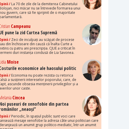
Opinii /
La 70 de zile de la demiterea Cabinetului
Bolojan, nici măcar nu se întrevede formarea unui
nou guvern, care să fie sprijinit de o majoritate
parlamentară.
Cristian
Campeanu
UE pune la zid Curtea Supremă
Opinii /
Zeci de inculpați au scăpat de procese
sau din închisoare din cauză că Înalta Curte a
extins cu patru ani prescripția. CJUE a criticat în
termeni duri instanța condusă de Lia Savonea.
Lidia
Moise
Costurile economice ale haosului politic
Opinii /
Economia nu poate rezista cu retorica
falsă a susținerii intereselor poporului, care, de
fapt, ascunde obsesia menținerii privilegiilor și a
averilor unor caste.
Melania
Cincea
Noi puseuri de xenofobie din partea
românilor „neaoși”
Opinii /
Periodic, în spațiul public sunt voci care
lansează mesaje xenofobe la adresa câte unui politician care
deranjează un anumit grup politico-mediatic, într-un anumit