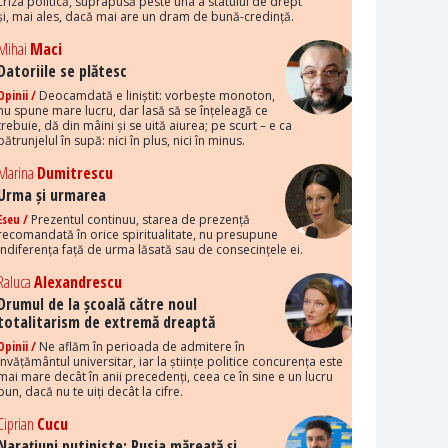
criza politică, suprapusă peste una a statului de drept
și, mai ales, dacă mai are un dram de bună-credință.
Mihai
Maci
Datoriile se plătesc
Opinii /
Deocamdată e liniștit: vorbește monoton,
nu spune mare lucru, dar lasă să se înțeleagă ce
trebuie, dă din mâini și se uită aiurea; pe scurt – e ca
pătrunjelul în supă: nici în plus, nici în minus.
Marina
Dumitrescu
Urma și urmarea
Eseu /
Prezentul continuu, starea de prezență
recomandată în orice spiritualitate, nu presupune
indiferența față de urma lăsată sau de consecințele ei.
Raluca
Alexandrescu
Drumul de la școală către noul
totalitarism de extremă dreaptă
Opinii /
Ne aflăm în perioada de admitere în
învățământul universitar, iar la științe politice concurența este
mai mare decât în anii precedenți, ceea ce în sine e un lucru
bun, dacă nu te uiți decât la cifre.
Ciprian
Cucu
Narațiuni putiniste: Rusia măreață și