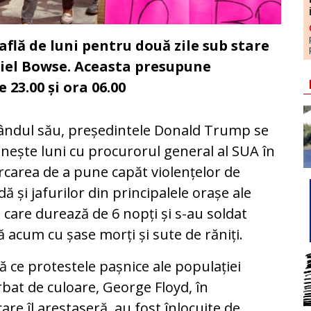
flă de luni pentru două zile sub stare
iel Bowse. Aceasta presupune
e 23.00 și ora 06.00
ândul său, președintele Donald Trump se
lnește luni cu procurorul general al SUA în
rcarea de a pune capăt violențelor de
dă și jafurilor din principalele orașe ale
i, care durează de 6 nopți și s-au soldat
 acum cu șase morți și sute de răniți.
 ce protestele pașnice ale populației
bat de culoare, George Floyd, în
care îl arestaseră, au fost înlocuite de