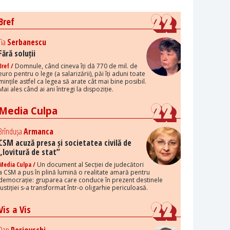
Bref
Tia
Serbanescu
Fără soluții
Bref /
Domnule, când cineva îți dă 770 de mil. de
euro pentru o lege (a salarizării), păi îți aduni toate
mințile astfel ca legea să arate cât mai bine posibil.
Mai ales când ai ani întregi la dispoziție.
Media Culpa
Brîndușa
Armanca
CSM acuză presa și societatea civilă de
„lovitură de stat”
Media Culpa /
Un document al Secției de judecători
a CSM a pus în plină lumină o realitate amară pentru
democrație: gruparea care conduce în prezent destinele
justiției s-a transformat într-o oligarhie periculoasă.
Vis a Vis