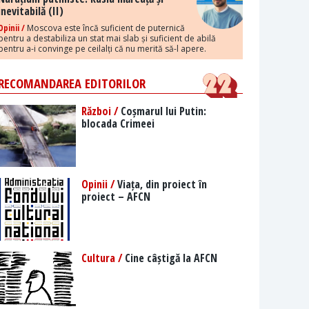
inevitabilă (II)
Opinii /
Moscova este încă suficient de puternică
pentru a destabiliza un stat mai slab și suficient de abilă
pentru a-i convinge pe ceilalți că nu merită să-l apere.
RECOMANDAREA EDITORILOR
Război /
Coșmarul lui Putin:
blocada Crimeei
Opinii /
Viața, din proiect în
proiect – AFCN
Cultura /
Cine câștigă la AFCN