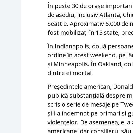
În peste 30 de orașe importante
de asediu, inclusiv Atlanta, Ch
Seattle. Aproximativ 5.000 de mi
fost mobilizați în 15 state, pr
În Indianapolis, două persoane
ordine în acest weekend, pe lâ
și Minneapolis. În Oakland, doi
dintre ei mortal.
Președintele american, Donald
publică substanțială despre mo
scris o serie de mesaje pe Twe
și i-a îndemnat pe primari și g
violențelor. De asemenea, el a 
americane, dar consilierul său