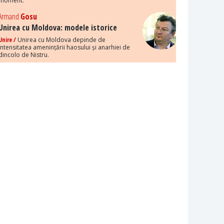
moment.
Armand
Gosu
Unirea cu Moldova: modele istorice
Unire /
Unirea cu Moldova depinde de
intensitatea amenințării haosului și anarhiei de
dincolo de Nistru.