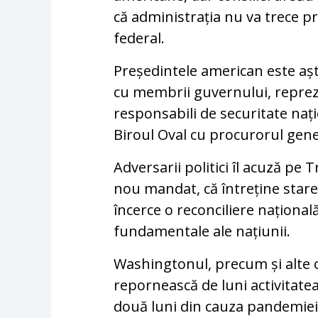
că administrația nu va trece 
federal.
Președintele american este aște
cu membrii guvernului, reprezen
responsabili de securitate nați
Biroul Oval cu procurorul gener
Adversarii politici îl acuză pe
nou mandat, că întreține starea
încerce o reconciliere național
fundamentale ale națiunii.
Washingtonul, precum și alte 
repornească de luni activitat
două luni din cauza pandemiei 