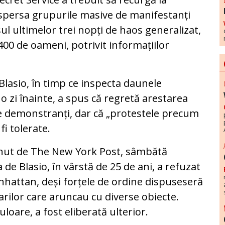
ispersa grupurile masive de manifestanți
sul ultimelor trei nopți de haos generalizat,
400 de oameni, potrivit informațiilor
Blasio, în timp ce inspecta daunele
 zi înainte, a spus că regretă arestarea
ci de demonstranți, dar că „protestele precum
fi tolerate.
bținut de The New York Post, sâmbătă
 de Blasio, în vârstă de 25 de ani, a refuzat
nhattan, deși forțele de ordine dispuseseră
rilor care aruncau cu diverse obiecte.
uloare, a fost eliberată ulterior.