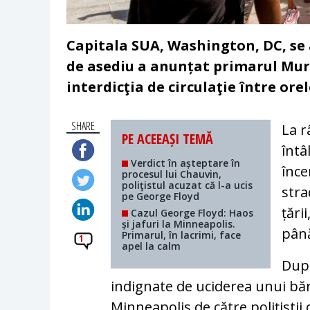
Capitala SUA, Washington, DC, se a
de asediu a anunțat primarul Mur
interdicţia de circulaţie între orel
SHARE
La r
PE ACEEAȘI TEMĂ
întâ
Verdict în așteptare în
înce
procesul lui Chauvin,
poliţistul acuzat că l-a ucis
stra
pe George Floyd
țări
Cazul George Floyd: Haos
și jafuri la Minneapolis.
până
Primarul, în lacrimi, face
1
apel la calm
După
indignate de uciderea unui băr
Minneapolis de către polițiștii 