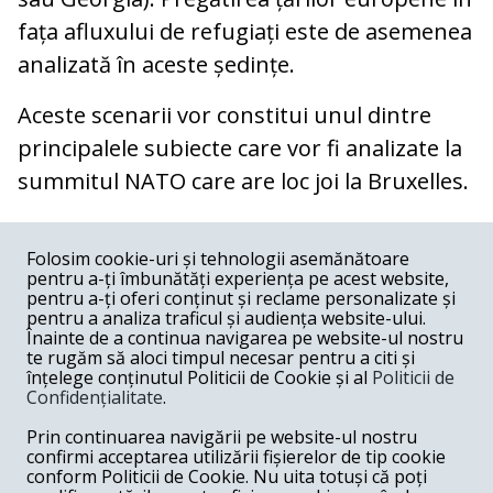
fața afluxului de refugiați este de asemenea
analizată în aceste ședințe.
Aceste scenarii vor constitui unul dintre
principalele subiecte care vor fi analizate la
summitul NATO care are loc joi la Bruxelles.
COMENTARII
0
Folosim cookie-uri și tehnologii asemănătoare
pentru a-ți îmbunătăți experiența pe acest website,
Nume
pentru a-ți oferi conținut și reclame personalizate și
pentru a analiza traficul și audiența website-ului.
Înainte de a continua navigarea pe website-ul nostru
Email
te rugăm să aloci timpul necesar pentru a citi și
înțelege conținutul Politicii de Cookie și al
Politicii de
Confidențialitate
.
Comentariu
Prin continuarea navigării pe website-ul nostru
confirmi acceptarea utilizării fișierelor de tip cookie
conform Politicii de Cookie. Nu uita totuși că poți