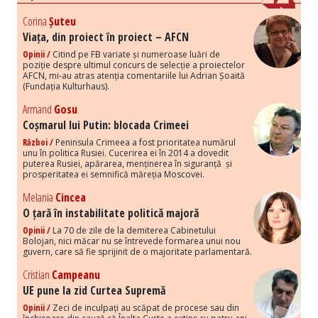
Corina
Șuteu
Viața, din proiect în proiect – AFCN
Opinii /
Citind pe FB variate și numeroase luări de
poziție despre ultimul concurs de selecție a proiectelor
AFCN, mi-au atras atenția comentariile lui Adrian Șoaită
(Fundația Kulturhaus).
Armand
Gosu
Coșmarul lui Putin: blocada Crimeei
Război /
Peninsula Crimeea a fost prioritatea numărul
unu în politica Rusiei. Cucerirea ei în 2014 a dovedit
puterea Rusiei, apărarea, menținerea în siguranță și
prosperitatea ei semnifică măreția Moscovei.
Melania
Cincea
O țară în instabilitate politică majoră
Opinii /
La 70 de zile de la demiterea Cabinetului
Bolojan, nici măcar nu se întrevede formarea unui nou
guvern, care să fie sprijinit de o majoritate parlamentară.
Cristian
Campeanu
UE pune la zid Curtea Supremă
Opinii /
Zeci de inculpați au scăpat de procese sau din