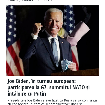
Joe Biden, în turneu european:
participarea la G7, summitul NATO și
întâlnire cu Putin
Președintele Joe Biden a avertizat că Rusia se va confrunta
cu consecinţe „puternice şi semnificative” dacă se