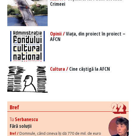
Crimeei
Opinii /
Viața, din proiect în proiect –
AFCN
Cultura /
Cine câștigă la AFCN
Bref
Tia
Serbanescu
Fără soluții
Bref /
Domnule, când cineva îți dă 770 de mil. de euro