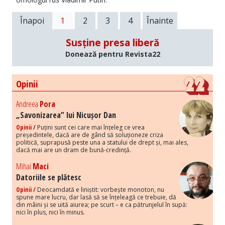
Înapoi
1
2
3
4
Înainte
Susține presa liberă
Donează pentru Revista22
Opinii
Andreea
Pora
„Savonizarea” lui Nicușor Dan
Opinii /
Puțini sunt cei care mai înțeleg ce vrea
președintele, dacă are de gând să soluționeze criza
politică, suprapusă peste una a statului de drept și, mai ales,
dacă mai are un dram de bună-credință.
Mihai
Maci
Datoriile se plătesc
Opinii /
Deocamdată e liniștit: vorbește monoton, nu
spune mare lucru, dar lasă să se înțeleagă ce trebuie, dă
din mâini și se uită aiurea; pe scurt – e ca pătrunjelul în supă:
nici în plus, nici în minus.