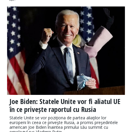
Joe Biden: Statele Unite vor fi aliatul UE
în ce privește raportul cu Rusia
Statele Unite se vor poziţiona de partea aliaţilor lor
europeni în ceea ce priveşte Rusia, a promis preşedintele
american Joe Biden înaintea primului său summit cu
omologul rus Vladimir Putin.