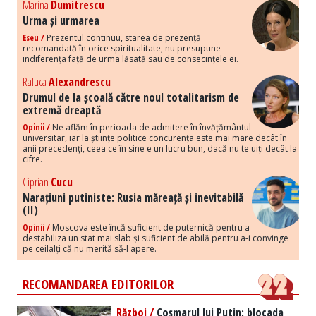
Marina
Dumitrescu
Urma și urmarea
Eseu /
Prezentul continuu, starea de prezență
recomandată în orice spiritualitate, nu presupune
indiferența față de urma lăsată sau de consecințele ei.
Raluca
Alexandrescu
Drumul de la școală către noul totalitarism de
extremă dreaptă
Opinii /
Ne aflăm în perioada de admitere în învățământul
universitar, iar la științe politice concurența este mai mare decât în
anii precedenți, ceea ce în sine e un lucru bun, dacă nu te uiți decât la
cifre.
Ciprian
Cucu
Narațiuni putiniste: Rusia măreață și inevitabilă
(II)
Opinii /
Moscova este încă suficient de puternică pentru a
destabiliza un stat mai slab și suficient de abilă pentru a-i convinge
pe ceilalți că nu merită să-l apere.
RECOMANDAREA EDITORILOR
Război /
Coșmarul lui Putin: blocada