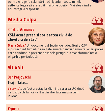
pentru o lege (a salarizării), păi îți aduni toate mințile
astfel ca legea să arate cât mai bine posibil. Mai ales când ai
ani întregi la dispoziție.
Media Culpa
Brîndușa
Armanca
CSM acuză presa și societatea civilă de
„lovitură de stat”
Media Culpa /
Un document al Secției de judecători a CSM
a pus în plină lumină o realitate amară pentru democrație: gruparea
care conduce în prezent destinele justiției s-a transformat într-o
oligarhie periculoasă.
Vis a Vis
Dan
Perjovschi
Frații Tate...
Vis a vis /
...au fost arestați la Miami la cererea UK, după
ce Justiția de la noi i-a lăsat în libertate magna cum
laudae,
Opinii