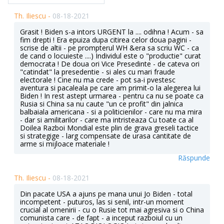
Th. Iliescu -
08-18-2021
Grasit ! Biden s-a intors URGENT la .... odihna ! Acum - sa
fim drepti ! Era epuiza dupa citirea celor doua pagini -
scrise de altii - pe prompterul WH &era sa scriu WC - ca
de cand o locuieste ....) Individul este o "productie" curat
democrata ! De doua ori Vice Presedinte - de cateva ori
"catindat" la presedentie - si ales cu mari fraude
electorale ! Cine nu ma crede - pot sa-i pvestesc
aventura si pacaleala pe care am primit-o la alegerea lui
Biden ! In rest astept urmarea - pentru ca nu se poate ca
Rusia si China sa nu caute "un ce profit" din jalnica
balbaiala americana - si a politicienilor - care nu ma mira
- dar si amilitarilor - care ma intristeaza Cu toate ca al
Doilea Razboi Mondial este plin de grava greseli tactice
si strategige - larg compensate de urasa cantitate de
arme si mijloace materiale !
Răspunde
Th. Iliescu -
08-18-2021
Din pacate USA a ajuns pe mana unui Jo Biden - total
incompetent - puturos, las si senil, intr-un moment
crucial al omenirii - cu o Rusie tot mai agresiva si o China
comunista care - de fapt - a inceput razboiul cu un