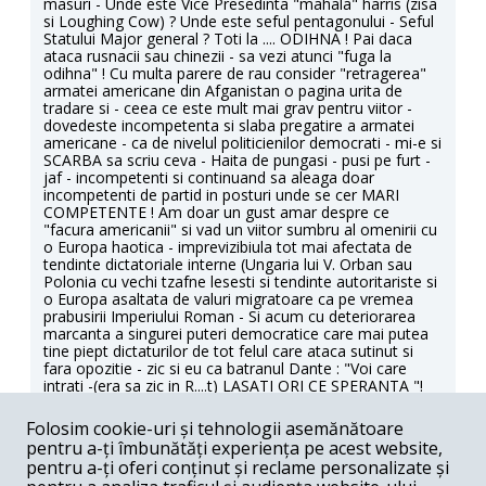
masuri - Unde este Vice Presedinta "mahala" harris (zisa
si Loughing Cow) ? Unde este seful pentagonului - Seful
Statului Major general ? Toti la .... ODIHNA ! Pai daca
ataca rusnacii sau chinezii - sa vezi atunci "fuga la
odihna" ! Cu multa parere de rau consider "retragerea"
armatei americane din Afganistan o pagina urita de
tradare si - ceea ce este mult mai grav pentru viitor -
dovedeste incompetenta si slaba pregatire a armatei
americane - ca de nivelul politicienilor democrati - mi-e si
SCARBA sa scriu ceva - Haita de pungasi - pusi pe furt -
jaf - incompetenti si continuand sa aleaga doar
incompetenti de partid in posturi unde se cer MARI
COMPETENTE ! Am doar un gust amar despre ce
"facura americanii" si vad un viitor sumbru al omenirii cu
o Europa haotica - imprevizibiula tot mai afectata de
tendinte dictatoriale interne (Ungaria lui V. Orban sau
Polonia cu vechi tzafne lesesti si tendinte autoritariste si
o Europa asaltata de valuri migratoare ca pe vremea
prabusirii Imperiului Roman - Si acum cu deteriorarea
marcanta a singurei puteri democratice care mai putea
tine piept dictaturilor de tot felul care ataca sutinut si
fara opozitie - zic si eu ca batranul Dante : "Voi care
intrati -(era sa zic in R....t) LASATI ORI CE SPERANTA "!
Răspunde
Folosim cookie-uri și tehnologii asemănătoare
pentru a-ți îmbunătăți experiența pe acest website,
Andreea Cornea Genderfluides -
08-17-2021
pentru a-ți oferi conținut și reclame personalizate și