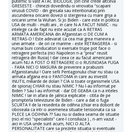
puternic si vast ATAC BIOLOGIC (ori cine crede altceva
GRESESTE - chinezii dovedindu-si vinovatia "scaparii
virusuli COVID - din gresala sau intentionata) prin
ascunderea oricarei dovezi si stergerea cu mare grija a
oricarei urme la Wuhan. Si Jo Biden - care este in politica
USA de multi - multi ani , in care N-A FACUT NIMIC - nu
intelege ca de fapt nu este acuzat ca A RETRAS
ARMATA AMERICANA din Afganistan ci DE CUM A
RETRAS-O ! Este adevarat ca cea mai grea manevra a
unei armate - de ori ce marime - este RETRAGEREA - si
numai buni conducatori si exersate trupe pot face o
retragere perfecta (nici Napoleon n-a "prea" reusit
retragera din Rusia) ! dar ceea ce au facut americanii
acum NU A FOST O RETRAGERE ci o RUSINOASA FUGA
- FARA NICI O MASURA de prevenire a prabusirii
Afganistanului ! Oare sefii Pentagonului chiar nu stiau ca
armata afgana era o FANTOMA in care au investit
INUTIL miliarde de dolari ? CIA si toate organismele USA
de spionaj CHIAR nu stiau NIMIC ? Nu l-au informat pe
Biden ? Sau l-au informat - dar DE GEABA ca n-a inteles
NIMIC ! Iar in afara de jalnica explicatie - citita de pe
prompterla televiziune de Biden - care a dat o fuga
SCURTA !! de la resedinta de odihna (chiar era doborit de
oboseala ca intr-o asemenea situatie tensionata ca sa
PLECE LA ODIHNA ?? Sau nu-si dadea seama de situatie
(nici el nici "specialistii" care-l consiliaza ) , n-am vazut -
aici in USA unde sunt acum, NICI O ALTA
PERSONALITATE care sa prezinte situatia si eventuale