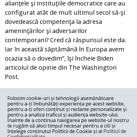
alianţele şi instituţiile democratice care au
configurat atât de mult ultimul secol să-şi
dovedească competenţa la adresa
ameninţărilor şi adversarilor
contemporani? Cred că răspunsul este da.
Iar în această săptămână în Europa avem
ocazia să o dovedim”, îşi încheie Biden
articolul de opinie din The Washington
Post.
COMENTARII
0
Folosim cookie-uri și tehnologii asemănătoare
pentru a-ți îmbunătăți experiența pe acest website,
Nume
pentru a-ți oferi conținut și reclame personalizate și
pentru a analiza traficul și audiența website-ului.
Înainte de a continua navigarea pe website-ul nostru
Email
te rugăm să aloci timpul necesar pentru a citi și
înțelege conținutul Politicii de Cookie și al
Politicii de
Confidențialitate
.