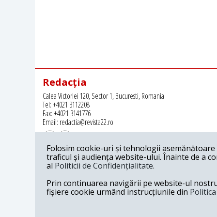
Redacția
Calea Victoriei 120, Sector 1, Bucuresti, Romania
Tel: +4021 3112208
Fax: +4021 3141776
Email: redactia@revista22.ro
Folosim cookie-uri și tehnologii asemănătoare p
traficul și audiența website-ului. Înainte de a c
al
Politicii de Confidențialitate
.
Revista 22 este editata de
Grupul pentru Dialog Social
Prin continuarea navigării pe website-ul nostru c
fișiere cookie urmând instrucțiunile din
Politic