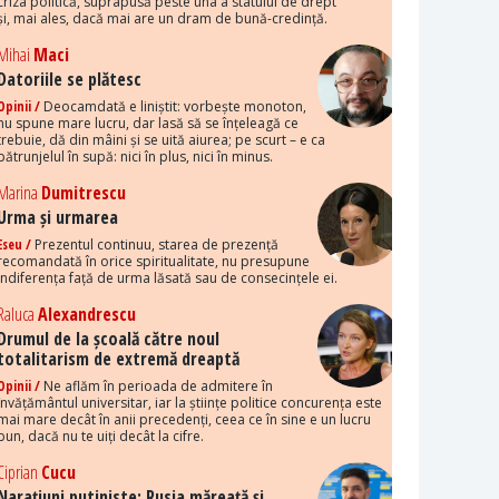
criza politică, suprapusă peste una a statului de drept
și, mai ales, dacă mai are un dram de bună-credință.
Mihai
Maci
Datoriile se plătesc
Opinii /
Deocamdată e liniștit: vorbește monoton,
nu spune mare lucru, dar lasă să se înțeleagă ce
trebuie, dă din mâini și se uită aiurea; pe scurt – e ca
pătrunjelul în supă: nici în plus, nici în minus.
Marina
Dumitrescu
Urma și urmarea
Eseu /
Prezentul continuu, starea de prezență
recomandată în orice spiritualitate, nu presupune
indiferența față de urma lăsată sau de consecințele ei.
Raluca
Alexandrescu
Drumul de la școală către noul
totalitarism de extremă dreaptă
Opinii /
Ne aflăm în perioada de admitere în
învățământul universitar, iar la științe politice concurența este
mai mare decât în anii precedenți, ceea ce în sine e un lucru
bun, dacă nu te uiți decât la cifre.
Ciprian
Cucu
Narațiuni putiniste: Rusia măreață și