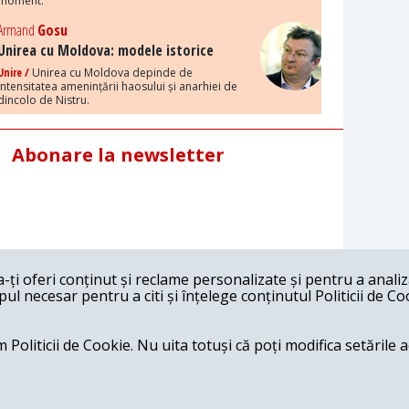
moment.
Armand
Gosu
Unirea cu Moldova: modele istorice
Unire /
Unirea cu Moldova depinde de
intensitatea amenințării haosului și anarhiei de
dincolo de Nistru.
Abonare la newsletter
ți oferi conținut și reclame personalizate și pentru a anali
l necesar pentru a citi și înțelege conținutul Politicii de Co
 Politicii de Cookie. Nu uita totuși că poți modifica setările 