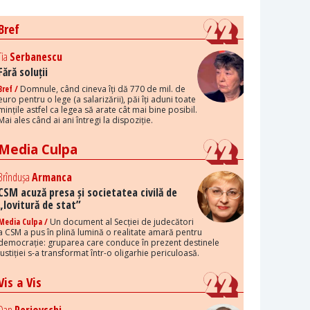
Bref
Tia
Serbanescu
Fără soluții
Bref /
Domnule, când cineva îți dă 770 de mil. de
euro pentru o lege (a salarizării), păi îți aduni toate
mințile astfel ca legea să arate cât mai bine posibil.
Mai ales când ai ani întregi la dispoziție.
Media Culpa
Brîndușa
Armanca
CSM acuză presa și societatea civilă de
„lovitură de stat”
Media Culpa /
Un document al Secției de judecători
a CSM a pus în plină lumină o realitate amară pentru
democrație: gruparea care conduce în prezent destinele
justiției s-a transformat într-o oligarhie periculoasă.
Vis a Vis