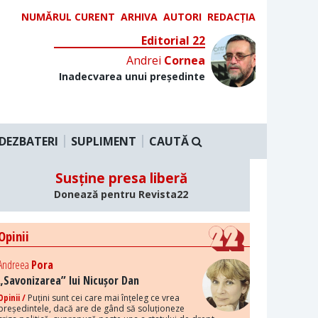
NUMĂRUL CURENT
ARHIVA
AUTORI
REDACȚIA
Editorial 22
Andrei
Cornea
Inadecvarea unui președinte
DEZBATERI
SUPLIMENT
CAUTĂ
Susține presa liberă
Donează pentru Revista22
Opinii
Andreea
Pora
„Savonizarea” lui Nicușor Dan
Opinii /
Puțini sunt cei care mai înțeleg ce vrea
președintele, dacă are de gând să soluționeze