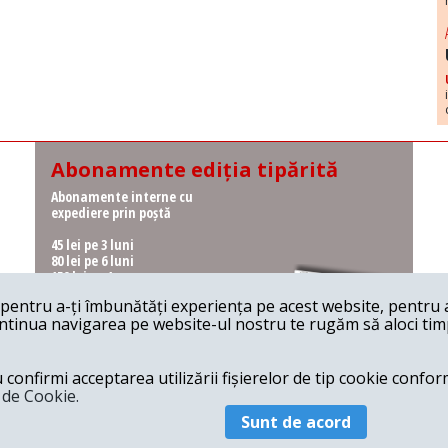
Abonamente ediția tipărită
Abonamente interne cu
expediere prin poștă
45 lei pe 3 luni
80 lei pe 6 luni
150 lei pe 1 an
entru a-ți îmbunătăți experiența pe acest website, pentru a-
Abonamente interne cu
ontinua navigarea pe website-ul nostru te rugăm să aloci timpu
ridicare de la redacție
36 lei pe 3 luni
62 lei pe 6 luni
onfirmi acceptarea utilizării fișierelor de tip cookie conform
115 lei pe 1 an
a de Cookie.
Sunt de acord
© 2026 Revista 22