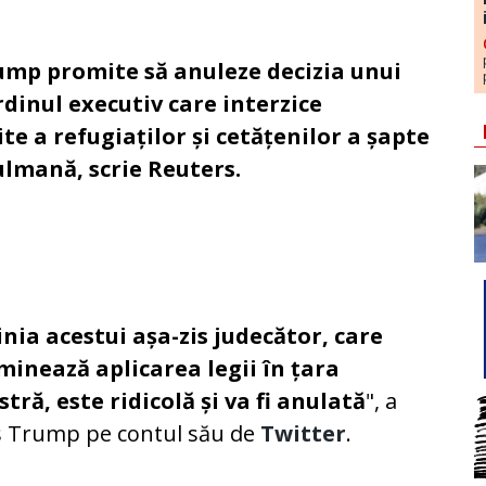
mp promite să anuleze decizia unui
rdinul executiv care interzice
e a refugiaților și cetățenilor a șapte
lmană, scrie Reuters.
nia acestui așa-zis judecător, care
minează aplicarea legii în țara
tră, este ridicolă și va fi anulată
", a
s Trump pe contul său de
Twitter
.