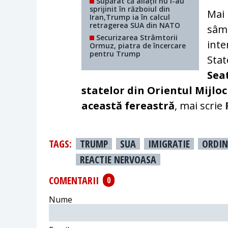
Supărat că aliații nu l-au
sprijinit în războiul din
Mai 
Iran,Trump ia în calcul
retragerea SUA din NATO
sâmb
Securizarea Strâmtorii
inte
Ormuz, piatra de încercare
pentru Trump
Stat
Sea
statelor din Orientul Mijloc
această fereastră
, mai scrie
TAGS:
TRUMP
SUA
IMIGRATIE
ORDIN
REACTIE NERVOASA
COMENTARII
0
Nume