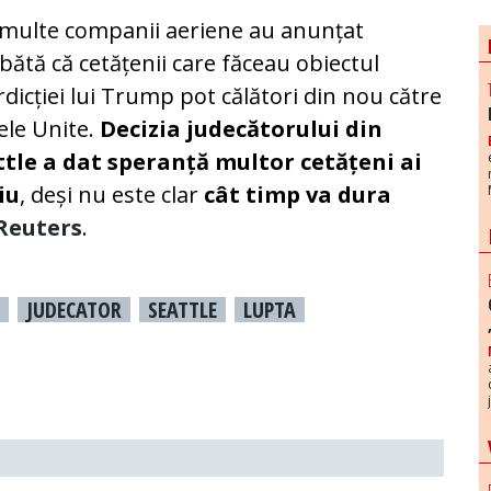
multe companii aeriene au anunțat
ătă că cetățenii care făceau obiectul
rdicției lui Trump pot călători din nou către
ele Unite.
Decizia judecătorului din
ttle a dat speranță multor cetățeni ai
iu
, deși nu este clar
cât timp va dura
Reuters
.
JUDECATOR
SEATTLE
LUPTA