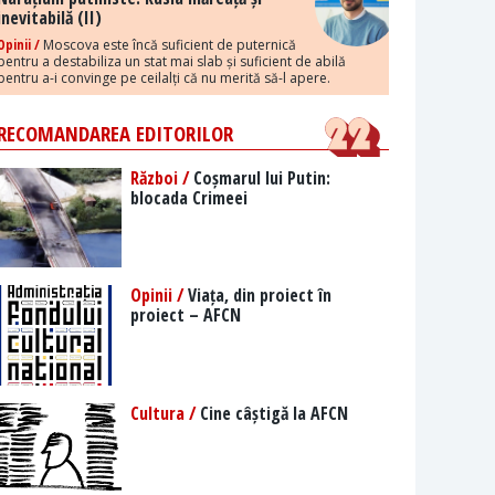
inevitabilă (II)
Opinii /
Moscova este încă suficient de puternică
pentru a destabiliza un stat mai slab și suficient de abilă
pentru a-i convinge pe ceilalți că nu merită să-l apere.
RECOMANDAREA EDITORILOR
Război /
Coșmarul lui Putin:
blocada Crimeei
Opinii /
Viața, din proiect în
proiect – AFCN
Cultura /
Cine câștigă la AFCN