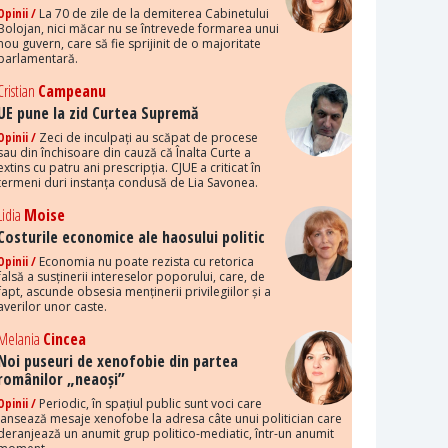
Opinii /
La 70 de zile de la demiterea Cabinetului
Bolojan, nici măcar nu se întrevede formarea unui
nou guvern, care să fie sprijinit de o majoritate
parlamentară.
Cristian
Campeanu
UE pune la zid Curtea Supremă
Opinii /
Zeci de inculpați au scăpat de procese
sau din închisoare din cauză că Înalta Curte a
extins cu patru ani prescripția. CJUE a criticat în
termeni duri instanța condusă de Lia Savonea.
Lidia
Moise
Costurile economice ale haosului politic
Opinii /
Economia nu poate rezista cu retorica
falsă a susținerii intereselor poporului, care, de
fapt, ascunde obsesia menținerii privilegiilor și a
averilor unor caste.
Melania
Cincea
Noi puseuri de xenofobie din partea
românilor „neaoși”
Opinii /
Periodic, în spațiul public sunt voci care
lansează mesaje xenofobe la adresa câte unui politician care
deranjează un anumit grup politico-mediatic, într-un anumit