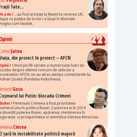
Dan
Perjovschi
Frații Tate...
Vis a vis /
...au fost arestați la Miami la cererea UK,
după ce Justiția de la noi i-a lăsat în libertate
magna cum laudae,
Opinii
Corina
Șuteu
Viața, din proiect în proiect – AFCN
Opinii /
Citind pe FB variate și numeroase luări de
poziție despre ultimul concurs de selecție a
proiectelor AFCN, mi-au atras atenția comentariile lui
Adrian Șoaită (Fundația Kulturhaus).
Armand
Gosu
Coșmarul lui Putin: blocada Crimeei
Război /
Peninsula Crimeea a fost prioritatea
numărul unu în politica Rusiei. Cucerirea ei în 2014
a dovedit puterea Rusiei, apărarea, menținerea în
siguranță și prosperitatea ei semnifică măreția Moscovei.
Melania
Cincea
O țară în instabilitate politică majoră