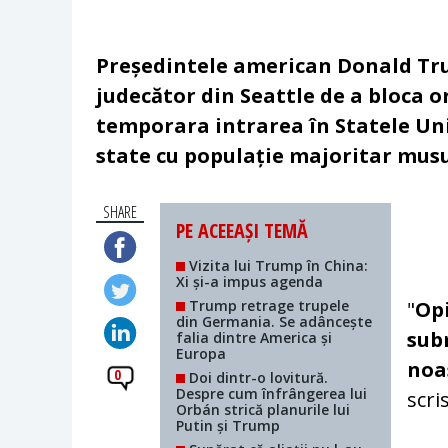
Președintele american Donald Tru
judecător din Seattle de a bloca o
temporara intrarea în Statele Unit
state cu populație majoritar musu
SHARE
PE ACEEAȘI TEMĂ
Vizita lui Trump în China:
Xi și-a impus agenda
Trump retrage trupele
"
Opi
din Germania. Se adâncește
sub
falia dintre America și
Europa
noas
0
Doi dintr-o lovitură.
Despre cum înfrângerea lui
scri
Orbán strică planurile lui
Putin și Trump