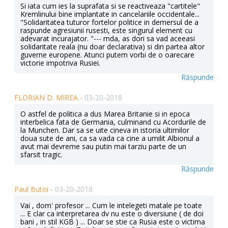
Si iata cum ies la suprafata si se reactiveaza "cartitele"
Kremlinului bine implantate in cancelariile occidentale...
"Solidaritatea tuturor fortelor politice in demersul de a
raspunde agresiunii rusesti, este singurul element cu
adevarat incurajator. "--- mda, as dori sa vad aceeasi
solidaritate reala (nu doar declarativa) si din partea altor
guverne europene. Atunci putem vorbi de o oarecare
victorie impotriva Rusiei.
Răspunde
FLORIAN D. MIREA -
03-20-2018
O astfel de politica a dus Marea Britanie si in epoca
interbelica fata de Germania, culminand cu Acordurile de
la Munchen. Dar sa se uite cineva in istoria ultimilor
doua sute de ani, ca sa vada ca cine a umilit Albionul a
avut mai devreme sau putin mai tarziu parte de un
sfarsit tragic.
Răspunde
Paul Butoi -
03-20-2018
Vai , dom' profesor ... Cum le intelegeti matale pe toate
... E clar ca interpretarea dv nu este o diversiune ( de doi
bani , in stil KGB ) ... Doar se stie ca Rusia este o victima