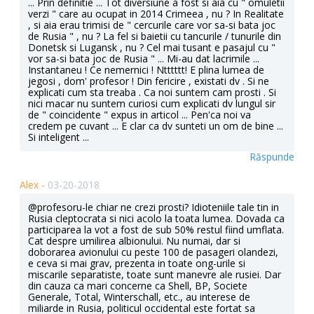
... Prin definitie ... Tot diversiune a fost si aia cu " omuletii
verzi " care au ocupat in 2014 Crimeea , nu ? In Realitate
, si aia erau trimisi de " cercurile care vor sa-si bata joc
de Rusia " , nu ? La fel si baietii cu tancurile / tunurile din
Donetsk si Lugansk , nu ? Cel mai tusant e pasajul cu "
vor sa-si bata joc de Rusia " ... Mi-au dat lacrimile ...
Instantaneu ! Ce nemernici ! Ntttttt! E plina lumea de
jegosi , dom' profesor ! Din fericire , existati dv . Si ne
explicati cum sta treaba . Ca noi suntem cam prosti . Si
nici macar nu suntem curiosi cum explicati dv lungul sir
de " coincidente " expus in articol ... Pen'ca noi va
credem pe cuvant ... E clar ca dv sunteti un om de bine ...
Si inteligent ...
Răspunde
Alex -
03-20-2018
@profesoru-le chiar ne crezi prosti? Idioteniile tale tin in
Rusia cleptocrata si nici acolo la toata lumea. Dovada ca
participarea la vot a fost de sub 50% restul fiind umflata.
Cat despre umilirea albionului. Nu numai, dar si
doborarea avionului cu peste 100 de pasageri olandezi,
e ceva si mai grav, prezenta in toate ong-urile si
miscarile separatiste, toate sunt manevre ale rusiei. Dar
din cauza ca mari concerne ca Shell, BP, Societe
Generale, Total, Winterschall, etc., au interese de
miliarde in Rusia, politicul occidental este fortat sa