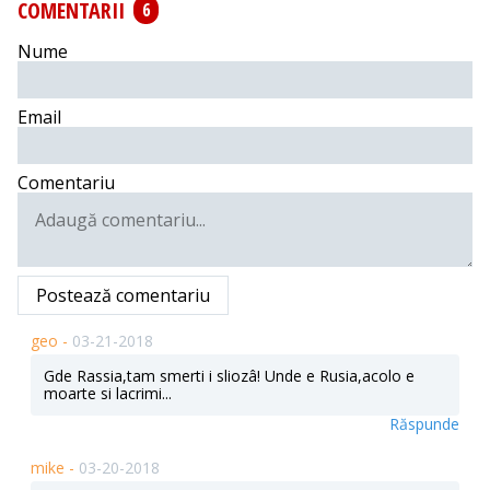
COMENTARII
6
Nume
Email
Comentariu
Postează comentariu
geo -
03-21-2018
Gde Rassia,tam smerti i sliozâ! Unde e Rusia,acolo e
moarte si lacrimi...
Răspunde
mike -
03-20-2018