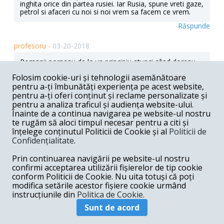
inghita orice din partea rusiei. Iar Rusia, spune vreti gaze,
petrol si afaceri cu noi si noi vrem sa facem ce vrem.
Răspunde
profesoru -
03-20-2018
Romanii porneau de la un principiu atunci când doreau
să descopere vinovatul: "Cui prodest?" Cine a beneficiat
Folosim cookie-uri și tehnologii asemănătoare
de acţiunea respectivă? Şi răspunsul e uşor de găsit. Un
pentru a-ți îmbunătăți experiența pe acest website,
atentat împotriva lui Skripal nu aducea nici un beneficiu
Rusiei. Skripal e un spion expirat, care a făcut închisoare
pentru a-ți oferi conținut și reclame personalizate și
în Rusia şi a fost dat la schimb acum... 8 ani, tocmai
pentru a analiza traficul și audiența website-ului.
pentru că nu mai reprezenta nici un pericol. În schimb, o
Înainte de a continua navigarea pe website-ul nostru
diversiune cu "spionul otrăvit" aduce beneficii acelor
te rugăm să aloci timpul necesar pentru a citi și
cercuri care vor să-şi bată joc de Rusia, să-i boicoteze
înțelege conținutul Politicii de Cookie și al
Politicii de
proiectele majore (Campionatul Mondial de Fotbal,
Confidențialitate
.
gazoductul NordStream2 etc.), să eternizeze regimul
sancţiunilor şi să introducă altele noi, să permanentizeze
Prin continuarea navigării pe website-ul nostru
noul Război Rece. Să ne amintim că atât americanii, cât
şi britanicii, au falsificat "dovezi" care au "justificat"
confirmi acceptarea utilizării fișierelor de tip cookie
invadarea Iraqului în 2003. O diversiune "spionul otrăvit"
conform Politicii de Cookie. Nu uita totuși că poți
e pentru ei floare la ureche. De-aia cererea lui Corbyn e
modifica setările acestor fișiere cookie urmând
absolut rezonabilă.
instrucțiunile din
Politica de Cookie.
Răspunde
Sunt de acord