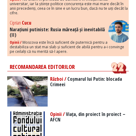
universitar, iar la științe politice concurența este mai mare decât în
anii precedenți, ceea ce în sine e un lucru bun, dacă nu te uiți decât la
cifre.
Ciprian
Cucu
Narațiuni putiniste: Rusia măreață și inevitabilă
(II)
Opinii /
Moscova este încă suficient de puternică pentru a
destabiliza un stat mai slab și suficient de abilă pentru a-i convinge
pe ceilalți că nu merită să-l apere.
RECOMANDAREA EDITORILOR
Război /
Coșmarul lui Putin: blocada
Crimeei
Opinii /
Viața, din proiect în proiect –
AFCN