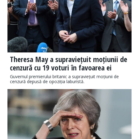
Theresa May a supraviețuit moțiunii de
cenzură cu 19 voturi în favoarea ei
Guvernul premierului britanic a supraviețuit moțiunii de
cenzură depusă de opoziția laburistă.