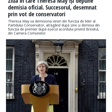
Ziua în care Theresa May își depune
demisia oficial. Succesorul, desemnat
prin vot de conservatori
Theresa May va demisiona vineri din funcția de lider al
Partidului Conservator, atrăgând după sine și demisia din
funcția de premier după eșecul acordului privind Brexitul,
din Camera Comunelor.