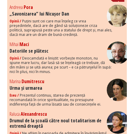
Andreea
Pora
„Savonizarea” lui Nicușor Dan
Opinii /
Puțini sunt cei care mai înțeleg ce vrea
președintele, dacă are de gând să soluționeze criza
politică, suprapusă peste una a statului de drept și, mai ales,
dacă mai are un dram de bună-credință.
Mihai
Maci
Datoriile se plătesc
Opinii /
Deocamdată e liniștit: vorbește monoton, nu
spune mare lucru, dar lasă să se înțeleagă ce trebuie, dă
din mâini și se uită aiurea; pe scurt – e ca pătrunjelul în supă:
nici în plus, nici în minus.
Marina
Dumitrescu
Urma și urmarea
Eseu /
Prezentul continuu, starea de prezență
recomandată în orice spiritualitate, nu presupune
indiferența față de urma lăsată sau de consecințele ei.
Raluca
Alexandrescu
Drumul de la școală către noul totalitarism de
extremă dreaptă
Opinii /
Ne aflăm în perioada de admitere în învățământul