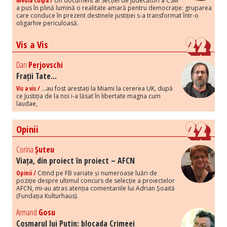
Media Culpa /
Un document al Secției de judecători a CSM
a pus în plină lumină o realitate amară pentru democrație: gruparea
care conduce în prezent destinele justiției s-a transformat într-o
oligarhie periculoasă.
Vis a Vis
Dan
Perjovschi
Frații Tate...
Vis a vis /
...au fost arestați la Miami la cererea UK, după
ce Justiția de la noi i-a lăsat în libertate magna cum
laudae,
Opinii
Corina
Șuteu
Viața, din proiect în proiect – AFCN
Opinii /
Citind pe FB variate și numeroase luări de
poziție despre ultimul concurs de selecție a proiectelor
AFCN, mi-au atras atenția comentariile lui Adrian Șoaită
(Fundația Kulturhaus).
Armand
Gosu
Coșmarul lui Putin: blocada Crimeei