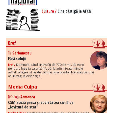
Cultura /
Cine câștigă la AFCN
Bref
Tia
Serbanescu
Fără soluții
Bref /
Domnule, când cineva îți dă 770 de mil. de euro
pentru o lege (a salarizării), păi îți aduni toate mințile
astfel ca legea să arate cât mai bine posibil. Mai ales când ai
ani întregi la dispoziție.
Media Culpa
Brîndușa
Armanca
CSM acuză presa și societatea civilă de
„lovitură de stat”