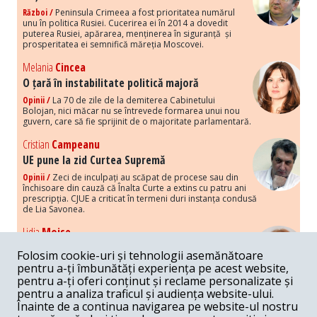
Război /
Peninsula Crimeea a fost prioritatea numărul
unu în politica Rusiei. Cucerirea ei în 2014 a dovedit
puterea Rusiei, apărarea, menținerea în siguranță și
prosperitatea ei semnifică măreția Moscovei.
Melania
Cincea
O țară în instabilitate politică majoră
Opinii /
La 70 de zile de la demiterea Cabinetului
Bolojan, nici măcar nu se întrevede formarea unui nou
guvern, care să fie sprijinit de o majoritate parlamentară.
Cristian
Campeanu
UE pune la zid Curtea Supremă
Opinii /
Zeci de inculpați au scăpat de procese sau din
închisoare din cauză că Înalta Curte a extins cu patru ani
prescripția. CJUE a criticat în termeni duri instanța condusă
de Lia Savonea.
Lidia
Moise
Costurile economice ale haosului politic
Folosim cookie-uri și tehnologii asemănătoare
Opinii /
Economia nu poate rezista cu retorica falsă a
pentru a-ți îmbunătăți experiența pe acest website,
susținerii intereselor poporului, care, de fapt, ascunde
pentru a-ți oferi conținut și reclame personalizate și
obsesia menținerii privilegiilor și a averilor unor caste.
pentru a analiza traficul și audiența website-ului.
Înainte de a continua navigarea pe website-ul nostru
Melania
Cincea