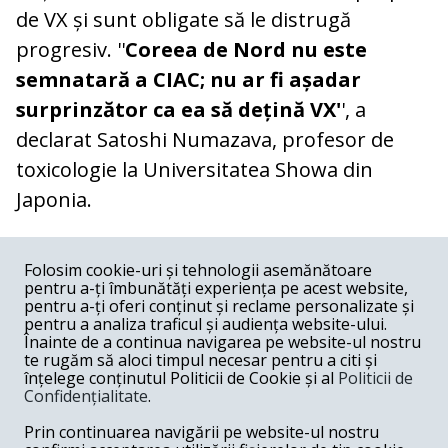
de VX și sunt obligate să le distrugă
progresiv. ''
Coreea de Nord nu este
semnatară a CIAC; nu ar fi așadar
surprinzător ca ea să dețină VX'
', a
declarat Satoshi Numazava, profesor de
toxicologie la Universitatea Showa din
Japonia.
COMENTARII
0
Folosim cookie-uri și tehnologii asemănătoare
pentru a-ți îmbunătăți experiența pe acest website,
Nume
pentru a-ți oferi conținut și reclame personalizate și
pentru a analiza traficul și audiența website-ului.
Înainte de a continua navigarea pe website-ul nostru
Email
te rugăm să aloci timpul necesar pentru a citi și
înțelege conținutul Politicii de Cookie și al
Politicii de
Confidențialitate
.
Comentariu
Prin continuarea navigării pe website-ul nostru