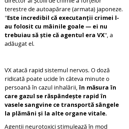
director al Școlii de chimie a forțelor
terestre de autoapărare (armata) japoneze.
''
Este incredibil că executanții crimei l-
au folosit cu mâinile goale — ei nu
trebuiau să știe că agentul era VX
'', a
adăugat el.
VX atacă rapid sistemul nervos. O doză
ridicată poate ucide în câteva minute o
persoană în cazul inhalării,
în măsura în
care gazul se răspândește rapid în
vasele sangvine ce transportă sângele
la plămâni și la alte organe vitale.
Agenții neurotoxici stimulează în mod