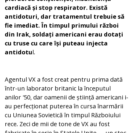
cardiacă și stop respirator. Există
antidoturi, dar tratamentul trebuie să
fie imediat. În timpul primului război
din Irak, soldați americani erau dotați
cu truse cu care își puteau injecta
antidotu
l.
Agentul VX a fost creat pentru prima dată
într-un laborator britanic la începutul
anilor '50, dar oamenii de știință americani i-
au perfecționat puterea în cursa înarmării
cu Uniunea Sovietică în timpul Războiului
rece. Zeci de mii de tone de VX au fost
fabricate în serie în Statele Unite — un stoc