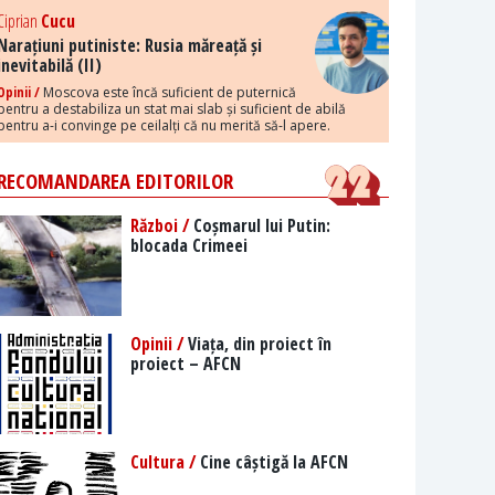
Ciprian
Cucu
Narațiuni putiniste: Rusia măreață și
inevitabilă (II)
Opinii /
Moscova este încă suficient de puternică
pentru a destabiliza un stat mai slab și suficient de abilă
pentru a-i convinge pe ceilalți că nu merită să-l apere.
RECOMANDAREA EDITORILOR
Război /
Coșmarul lui Putin:
blocada Crimeei
Opinii /
Viața, din proiect în
proiect – AFCN
Cultura /
Cine câștigă la AFCN