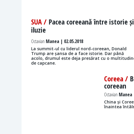
SUA /
Pacea coreeană între istorie și
iluzie
Octavian
Manea | 02.05.2018
La summit-ul cu liderul nord-coreean, Donald
Trump are șansa de a face istorie. Dar până
acolo, drumul este deja presărat cu o multitudin
de capcane.
Coreea /
B
coreean
Octavian
Manea |
China și Core
înaintea întâl