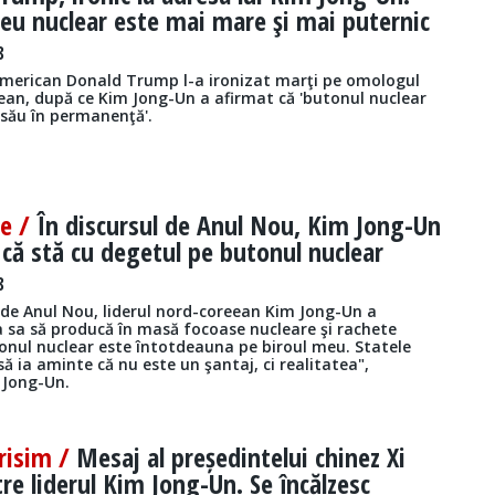
eu nuclear este mai mare şi mai puternic
8
american Donald Trump l-a ironizat marţi pe omologul
ean, după ce Kim Jong-Un a afirmat că 'butonul nuclear
 său în permanenţă'.
re /
În discursul de Anul Nou, Kim Jong-Un
că stă cu degetul pe butonul nuclear
8
 de Anul Nou, liderul nord-coreean Kim Jong-Un a
 sa să producă în masă focoase nucleare şi rachete
tonul nuclear este întotdeauna pe biroul meu. Statele
să ia aminte că nu este un şantaj, ci realitatea",
 Jong-Un.
risim /
Mesaj al președintelui chinez Xi
tre liderul Kim Jong-Un. Se încălzesc