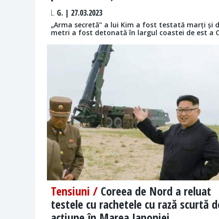
L.
G. | 27.03.2023
„Arma secretă” a lui Kim a fost testată marți și 
metri a fost detonată în largul coastei de est a 
Tensiuni /
Coreea de Nord a reluat
testele cu rachetele cu rază scurtă d
acțiune în Marea Japoniei