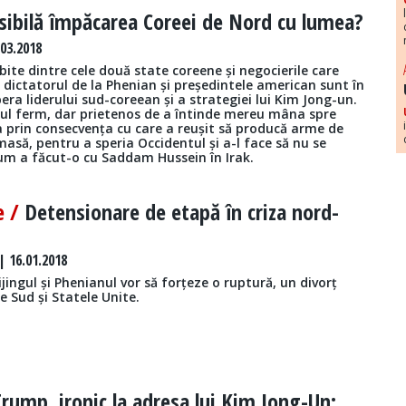
sibilă împăcarea Coreei de Nord cu lumea?
.03.2018
bite dintre cele două state coreene și negocierile care
dictatorul de la Phenian și președintele american sunt în
ra liderului sud-coreean și a strategiei lui Kim Jong-un.
elul ferm, dar prietenos de a întinde mereu mâna spre
a prin consecvența cu care a reușit să producă arme de
masă, pentru a speria Occidentul și a-l face să nu se
cum a făcut-o cu Saddam Hussein în Irak.
e /
Detensionare de etapă în criza nord-
 16.01.2018
jingul și Phenianul vor să forțeze o ruptură, un divorț
e Sud și Statele Unite.
rump, ironic la adresa lui Kim Jong-Un: