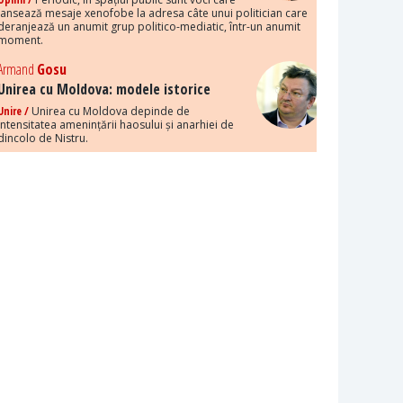
lansează mesaje xenofobe la adresa câte unui politician care
deranjează un anumit grup politico-mediatic, într-un anumit
moment.
Armand
Gosu
Unirea cu Moldova: modele istorice
Unire /
Unirea cu Moldova depinde de
intensitatea amenințării haosului și anarhiei de
dincolo de Nistru.