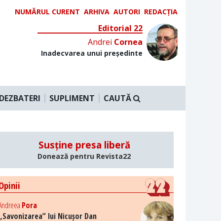
NUMĂRUL CURENT
ARHIVA
AUTORI
REDACȚIA
Editorial 22
Andrei
Cornea
Inadecvarea unui președinte
DEZBATERI
SUPLIMENT
CAUTĂ
Susține presa liberă
Donează pentru Revista22
Opinii
Andreea
Pora
„Savonizarea” lui Nicușor Dan