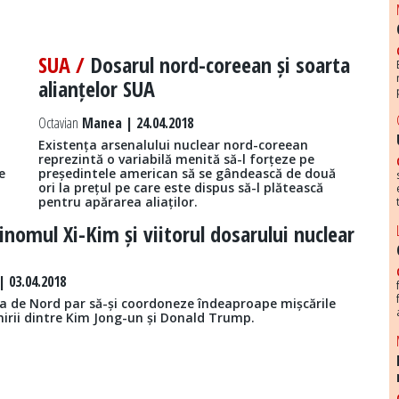
SUA /
Dosarul nord-coreean și soarta
alianțelor SUA
Octavian
Manea | 24.04.2018
Existența arsenalului nuclear nord-coreean
reprezintă o variabilă menită să-l forțeze pe
e
președintele american să se gândească de două
ori la prețul pe care este dispus să-l plătească
pentru apărarea aliaților.
inomul Xi-Kim și viitorul dosarului nuclear
 03.04.2018
ea de Nord par să-și coordoneze îndeaproape mișcările
nirii dintre Kim Jong-un și Donald Trump.