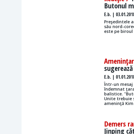
Butonul m
E.b.
| 03.01.201
Preşedintele 
său nord-core
este pe biroul
Ameninţa
sugerează 
E.b.
| 01.01.201
Într-un mesaj
îndemnat ţara
balistice. "Bu
Unite trebuie 
ameninţă Kim
Demers ra
Jinping că