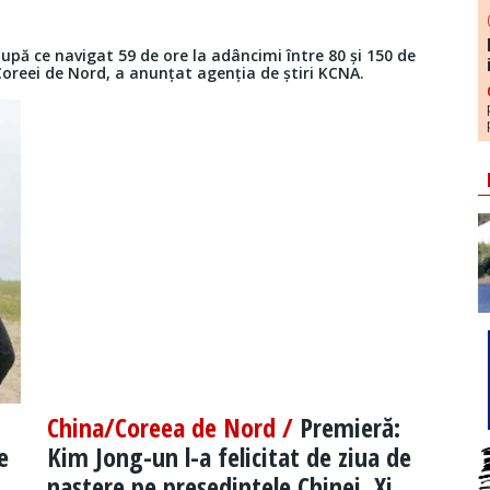
după ce navigat 59 de ore la adâncimi între 80 și 150 de
Coreei de Nord, a anunțat agenția de știri KCNA.
China/Coreea de Nord /
Premieră:
e
Kim Jong-un l-a felicitat de ziua de
naştere pe preşedintele Chinei, Xi