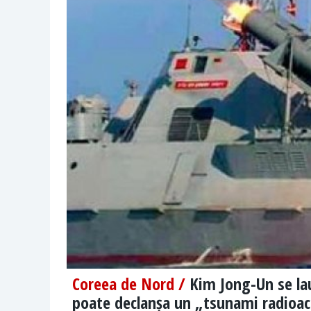
Coreea de Nord /
Kim Jong-Un se lau
poate declanșa un „tsunami radioac