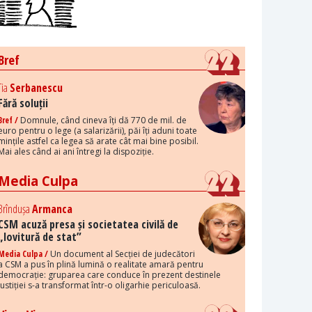
Bref
Tia
Serbanescu
Fără soluții
Bref /
Domnule, când cineva îți dă 770 de mil. de
euro pentru o lege (a salarizării), păi îți aduni toate
mințile astfel ca legea să arate cât mai bine posibil.
Mai ales când ai ani întregi la dispoziție.
Media Culpa
Brîndușa
Armanca
CSM acuză presa și societatea civilă de
„lovitură de stat”
Media Culpa /
Un document al Secției de judecători
a CSM a pus în plină lumină o realitate amară pentru
democrație: gruparea care conduce în prezent destinele
justiției s-a transformat într-o oligarhie periculoasă.