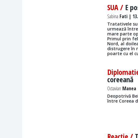
SUA /
E po
Sabina
Fati | 13
Tratativele su
urmează între 
mare parte ope
Primul prin f
Nord, al doile
distrugere în 
poarte cu el 
Diplomati
coreeană
Octavian
Manea |
Deopotrivă Bei
între Coreea d
Reacţie /
T