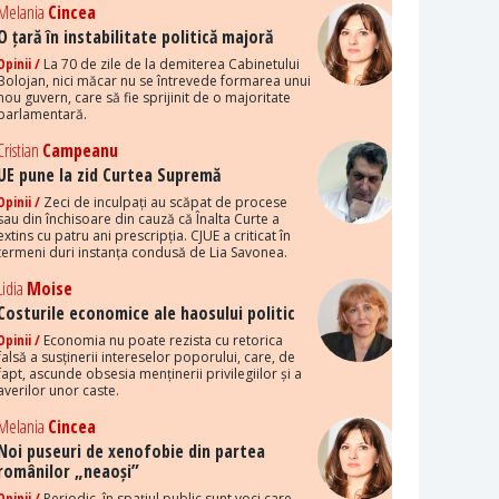
Melania
Cincea
O țară în instabilitate politică majoră
Opinii /
La 70 de zile de la demiterea Cabinetului
Bolojan, nici măcar nu se întrevede formarea unui
nou guvern, care să fie sprijinit de o majoritate
parlamentară.
Cristian
Campeanu
UE pune la zid Curtea Supremă
Opinii /
Zeci de inculpați au scăpat de procese
sau din închisoare din cauză că Înalta Curte a
extins cu patru ani prescripția. CJUE a criticat în
termeni duri instanța condusă de Lia Savonea.
Lidia
Moise
Costurile economice ale haosului politic
Opinii /
Economia nu poate rezista cu retorica
falsă a susținerii intereselor poporului, care, de
fapt, ascunde obsesia menținerii privilegiilor și a
averilor unor caste.
Melania
Cincea
Noi puseuri de xenofobie din partea
românilor „neaoși”
Opinii /
Periodic, în spațiul public sunt voci care