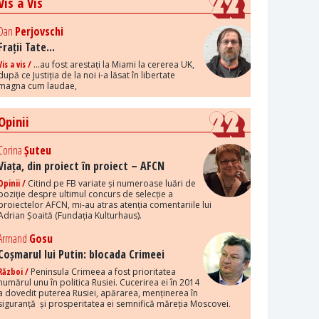
Vis a Vis
Dan
Perjovschi
Frații Tate...
Vis a vis /
...au fost arestați la Miami la cererea UK,
după ce Justiția de la noi i-a lăsat în libertate
magna cum laudae,
Opinii
Corina
Șuteu
Viața, din proiect în proiect – AFCN
Opinii /
Citind pe FB variate și numeroase luări de
poziție despre ultimul concurs de selecție a
proiectelor AFCN, mi-au atras atenția comentariile lui
Adrian Șoaită (Fundația Kulturhaus).
Armand
Gosu
Coșmarul lui Putin: blocada Crimeei
Război /
Peninsula Crimeea a fost prioritatea
numărul unu în politica Rusiei. Cucerirea ei în 2014
a dovedit puterea Rusiei, apărarea, menținerea în
siguranță și prosperitatea ei semnifică măreția Moscovei.