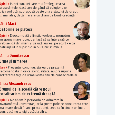
Opinii /
Puțini sunt cei care mai înțeleg ce vrea
președintele, dacă are de gând să soluționeze
criza politică, suprapusă peste una a statului de drept
și, mai ales, dacă mai are un dram de bună-credință.
Mihai
Maci
Datoriile se plătesc
Opinii /
Deocamdată e liniștit: vorbește monoton,
nu spune mare lucru, dar lasă să se înțeleagă ce
trebuie, dă din mâini și se uită aiurea; pe scurt – e ca
pătrunjelul în supă: nici în plus, nici în minus.
Marina
Dumitrescu
Urma și urmarea
Eseu /
Prezentul continuu, starea de prezență
recomandată în orice spiritualitate, nu presupune
indiferența față de urma lăsată sau de consecințele ei.
Raluca
Alexandrescu
Drumul de la școală către noul
totalitarism de extremă dreaptă
Opinii /
Ne aflăm în perioada de admitere în
învățământul universitar, iar la științe politice concurența este
mai mare decât în anii precedenți, ceea ce în sine e un lucru
bun, dacă nu te uiți decât la cifre.