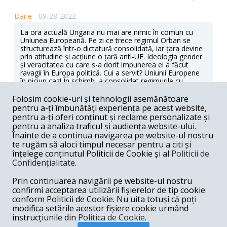
Darie -
09-28-2022
La ora actuală Ungaria nu mai are nimic în comun cu
Uniunea Europeană. Pe zi ce trece regimul Orban se
structurează într-o dictatură consolidată, iar țara devine
prin atitudine și acțiune o țară anti-UE. Ideologia gender
și veracitatea cu care s-a dorit impunerea ei a făcut
ravagii în Europa politică. Cui a servit? Uniunii Europene
în niciun caz! În schimb, a consolidat regimurile cu
tendințe antidemocratice și a dat justificare liderilor cu
apucături totalitare. Dacă UE va continua cu impunerea
Folosim cookie-uri și tehnologii asemănătoare
aberantă a sexomarxismului și cu la fel de aberanta
pentru a-ți îmbunătăți experiența pe acest website,
ecoteroare economică Uniunea Europeană se va
pentru a-ți oferi conținut și reclame personalizate și
dezmembra. În fond țările au NATO, iar din NATO nu vei
pentru a analiza traficul și audiența website-ului.
fi dat afară pe motiv că nu-ți îndoctrinezi copiii cum ți se
Înainte de a continua navigarea pe website-ul nostru
dictează. E jenant că în timp ce Ungaria nu mai are nimic
te rugăm să aloci timpul necesar pentru a citi și
în comun cu UE, Uniunii Europene îi este frică să ia vreo
înțelege conținutul Politicii de Cookie și al
Politicii de
măsură serioasă împotriva acestei țări. Uniunea
Europeană se îndreaptă spre o uniune de carton.
Confidențialitate
.
Răspunde
Prin continuarea navigării pe website-ul nostru
confirmi acceptarea utilizării fișierelor de tip cookie
Ion -
09-27-2022
conform Politicii de Cookie. Nu uita totuși că poți
modifica setările acestor fișiere cookie urmând
E regretabil ca tot mai multi unguri se retrag in Asia.
instrucțiunile din
Politica de Cookie.
Răspunde