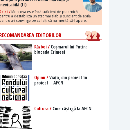
inevitabilă (II)
Opinii /
Moscova este încă suficient de puternică
pentru a destabiliza un stat mai slab și suficient de abilă
pentru a-i convinge pe ceilalți că nu merită să-l apere.
RECOMANDAREA EDITORILOR
Război /
Coșmarul lui Putin:
blocada Crimeei
Opinii /
Viața, din proiect în
proiect – AFCN
Cultura /
Cine câștigă la AFCN