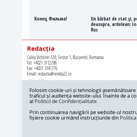
Конец Фильма!
Un bărbat de stat şi, p
deasupra, ardelean: I
Rus
Redacția
Calea Victoriei 120, Sector 1, Bucuresti, Romania
Tel: +4021 3112208
Fax: +4021 3141776
Email: redactia@revista22.ro
Folosim cookie-uri și tehnologii asemănătoare p
traficul și audiența website-ului. Înainte de a c
al
Politicii de Confidențialitate
.
Revista 22 este editata de
Grupul pentru Dialog Social
Prin continuarea navigării pe website-ul nostru c
fișiere cookie urmând instrucțiunile din
Politic