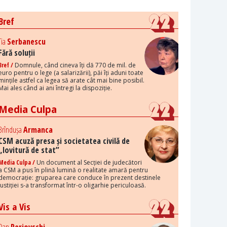
Bref
Tia
Serbanescu
Fără soluții
Bref /
Domnule, când cineva îți dă 770 de mil. de
euro pentru o lege (a salarizării), păi îți aduni toate
mințile astfel ca legea să arate cât mai bine posibil.
Mai ales când ai ani întregi la dispoziție.
Media Culpa
Brîndușa
Armanca
CSM acuză presa și societatea civilă de
„lovitură de stat”
Media Culpa /
Un document al Secției de judecători
a CSM a pus în plină lumină o realitate amară pentru
democrație: gruparea care conduce în prezent destinele
justiției s-a transformat într-o oligarhie periculoasă.
Vis a Vis