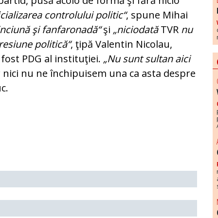
artid, pusă acolo de formă şi fără nicio
icializarea con­trolului politic“
, spune Mihai
n­ciună şi fanfaronadă“
şi
„ni­cio­dată
TVR
nu
esiune politică“
, ţi­pă Valentin Nicolau,
i fost PDG al instituţiei.
„Nu sunt sultan aici
r nici nu ne închipuisem una ca asta despre
c.