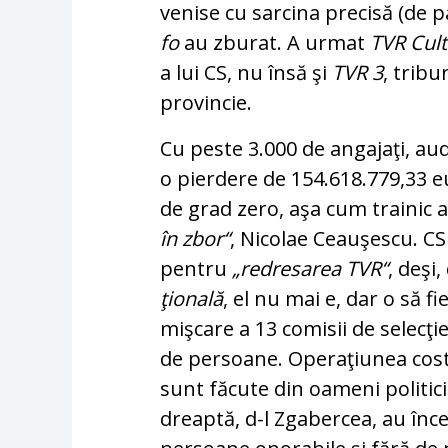
venise cu sarcina precisă (de par
fo
au zburat. A urmat
TVR Cul­
a lui CS, nu însă şi
TVR 3
, tribu
pro­vin­cie.
Cu peste 3.000 de angajaţi, au­
o pierdere de 154.618.779,33 
de grad zero, aşa cum trainic a
în zbor“
, Nicolae Ceauşescu. C
pentru
„redresarea TVR“
, deşi
ţională
, el nu mai e, dar o să f
mişcare a 13 comisii de selecţie
de persoane. Operaţiunea costă
sunt făcute din oameni politici
dreaptă, d-l Zgabercea, au în­c