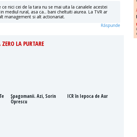
e nici cei de la tara nu se mai uita la canalele acestei
n mediul rural, asa ca... bani cheltuiti aiurea. La TVR ar
 alt management si alt actionariat.
Răspunde
 ZERO LA PURTARE
 Te
Şpagomanii. Azi, Sorin
ICR în Iepoca de Aur
Oprescu