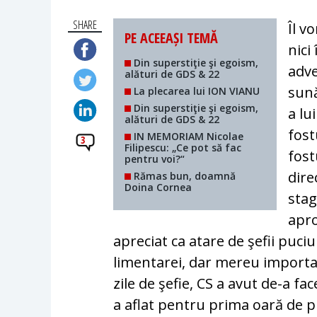
SHARE
Îl v
PE ACEEAȘI TEMĂ
nici
Din superstiţie şi egoism,
adve
alături de GDS & 22
sună
La plecarea lui ION VIANU
Din superstiţie şi egoism,
a lu
alături de GDS & 22
fost
IN MEMORIAM Nicolae
3
Filipescu: „Ce pot să fac
fost
pentru voi?“
dire
Rămas bun, doamnă
Doina Cornea
sta­
apro
apreciat ca ata­re de şefii puciul
limen­tarei, dar mereu importan
zile de şefie, CS a avut de-a f
a aflat pentru prima oară de pl