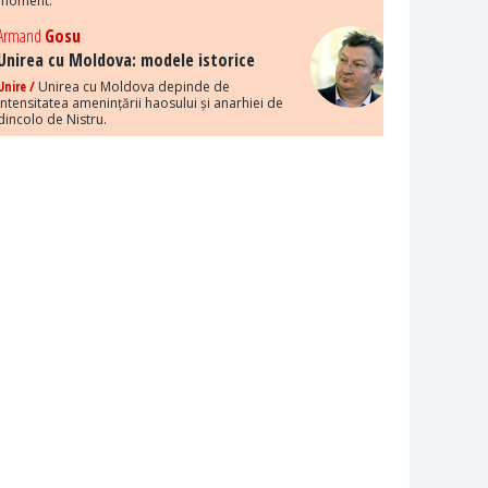
moment.
Armand
Gosu
Unirea cu Moldova: modele istorice
Unire /
Unirea cu Moldova depinde de
intensitatea amenințării haosului și anarhiei de
dincolo de Nistru.