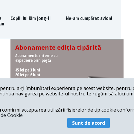
e
Copiii lui Kim Jong-Il
Ne-am cumpărat avion!
oan
Abonamente ediția tipărită
Abonamente interne cu
expediere prin poștă
45 lei pe 3 luni
80 lei pe 6 luni
150 lei pe 1 an
entru a-ți îmbunătăți experiența pe acest website, pentru a-
Abonamente interne cu
ontinua navigarea pe website-ul nostru te rugăm să aloci timpu
ridicare de la redacție
36 lei pe 3 luni
62 lei pe 6 luni
onfirmi acceptarea utilizării fișierelor de tip cookie conform
115 lei pe 1 an
a de Cookie.
Sunt de acord
© 2026 Revista 22