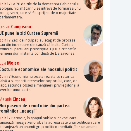
Opinii /
La 70 de zile de la demiterea Cabinetului
Bolojan, nici măcar nu se întrevede formarea unui
nou guvern, care să fie sprijinit de o majoritate
parlamentară.
Cristian
Campeanu
UE pune la zid Curtea Supremă
Opinii /
Zeci de inculpați au scăpat de procese
sau din închisoare din cauză că Înalta Curte a
extins cu patru ani prescripția. CJUE a criticat în
termeni duri instanța condusă de Lia Savonea.
Lidia
Moise
Costurile economice ale haosului politic
Opinii /
Economia nu poate rezista cu retorica
falsă a susținerii intereselor poporului, care, de
fapt, ascunde obsesia menținerii privilegiilor și a
averilor unor caste.
Melania
Cincea
Noi puseuri de xenofobie din partea
românilor „neaoși”
Opinii /
Periodic, în spațiul public sunt voci care
lansează mesaje xenofobe la adresa câte unui politician care
deranjează un anumit grup politico-mediatic, într-un anumit