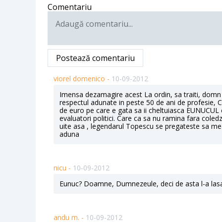
Comentariu
Postează comentariu
viorel domenico -
10-09-2012
Imensa dezamagire acest La ordin, sa traiti, domn S
respectul adunate in peste 50 de ani de profesie, C
de euro pe care e gata sa ii cheltuiasca EUNUCUL ca
evaluatori politici. Care ca sa nu ramina fara coledz
uite asa , legendarul Topescu se pregateste sa me
aduna
nicu -
10-09-2012
Eunuc? Doamne, Dumnezeule, deci de asta l-a lasat 
andu m. -
10-09-2012