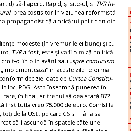
tid) să-l apere. Rapid, şi site-ul, şi
TVR In­
tural
, prea costisitor în vi­zi­u­nea reformistă
na propagandistică a oricărui politician din
dienţe modeste (în vremurile ei bune) şi cu
euro,
TVR
a fost, este şi va fi o miză politică
 croit-o, în plin avânt sau
„spre comunism
S „implementează“ în aceste zile reforma
, conform deciziei date de
Curtea Cons­ti­tu­
ie la loc, PDG. Asta înseamnă pu­nerea în
, care, în final, ar trebui să dea afară 872
 instituţia vreo 75.000 de euro. Comisiile
, toţi de la USL, pe care CS şi mâna sa
ercat să-i ascundă în spatele câte unei