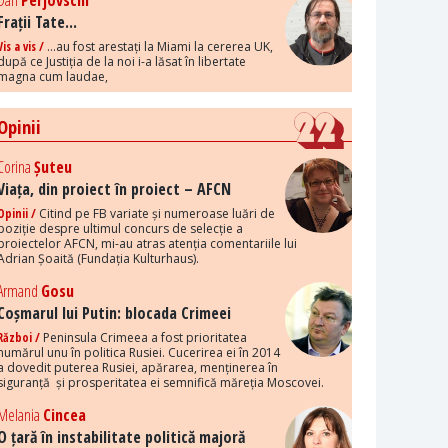
Dan
Perjovschi
Frații Tate...
Vis a vis /
...au fost arestați la Miami la cererea UK,
după ce Justiția de la noi i-a lăsat în libertate
magna cum laudae,
Opinii
Corina
Șuteu
Viața, din proiect în proiect – AFCN
Opinii /
Citind pe FB variate și numeroase luări de
poziție despre ultimul concurs de selecție a
proiectelor AFCN, mi-au atras atenția comentariile lui
Adrian Șoaită (Fundația Kulturhaus).
Armand
Gosu
Coșmarul lui Putin: blocada Crimeei
Război /
Peninsula Crimeea a fost prioritatea
numărul unu în politica Rusiei. Cucerirea ei în 2014
a dovedit puterea Rusiei, apărarea, menținerea în
siguranță și prosperitatea ei semnifică măreția Moscovei.
Melania
Cincea
O țară în instabilitate politică majoră