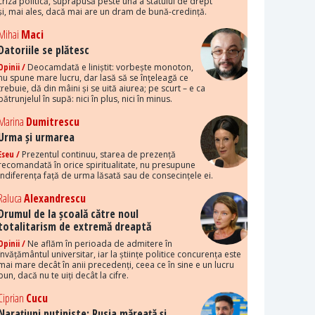
criza politică, suprapusă peste una a statului de drept
și, mai ales, dacă mai are un dram de bună-credință.
Mihai
Maci
Datoriile se plătesc
Opinii /
Deocamdată e liniștit: vorbește monoton,
nu spune mare lucru, dar lasă să se înțeleagă ce
trebuie, dă din mâini și se uită aiurea; pe scurt – e ca
pătrunjelul în supă: nici în plus, nici în minus.
Marina
Dumitrescu
Urma și urmarea
Eseu /
Prezentul continuu, starea de prezență
recomandată în orice spiritualitate, nu presupune
indiferența față de urma lăsată sau de consecințele ei.
Raluca
Alexandrescu
Drumul de la școală către noul
totalitarism de extremă dreaptă
Opinii /
Ne aflăm în perioada de admitere în
învățământul universitar, iar la științe politice concurența este
mai mare decât în anii precedenți, ceea ce în sine e un lucru
bun, dacă nu te uiți decât la cifre.
Ciprian
Cucu
Narațiuni putiniste: Rusia măreață și