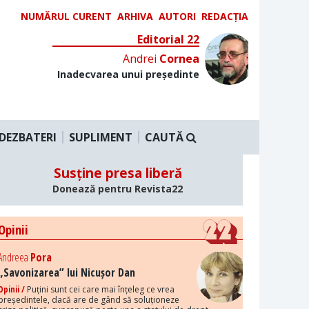
NUMĂRUL CURENT
ARHIVA
AUTORI
REDACȚIA
Editorial 22
Andrei
Cornea
Inadecvarea unui președinte
DEZBATERI
SUPLIMENT
CAUTĂ
Susține presa liberă
Donează pentru Revista22
Opinii
Andreea
Pora
„Savonizarea” lui Nicușor Dan
Opinii /
Puțini sunt cei care mai înțeleg ce vrea
președintele, dacă are de gând să soluționeze