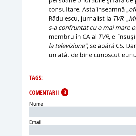
persoane onorabile şi fără de p
consultare. Asta înseamnă
„of
Ră­dulescu, jurnalist la
TVR
.
„Mi
s-a confruntat cu o mai mare pr
membru în CA al
TVR
, el însuş
la televiziune“
, se apără CS. Da
un atât de bine cu­noscut eunu
TAGS:
COMENTARII
3
Nume
Email