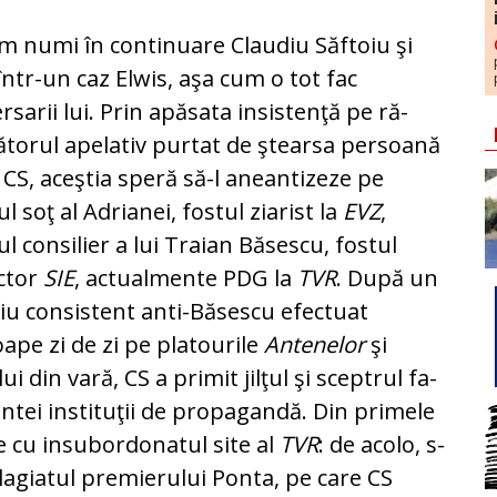
om numi în continuare Cla­u­diu Săftoiu şi
 într-un caz El­wis, aşa cum o tot fac
rsarii lui. Prin apăsata insistenţă pe ră­
torul apelativ purtat de ştear­sa persoană
i CS, aceştia spe­ră să-l aneantizeze pe
ul soţ al Adrianei, fostul ziarist la
EVZ
,
ul consilier a lui Traian Bă­ses­cu, fostul
ctor
SIE
, ac­tu­al­mente PDG la
TVR
. După un
giu consistent anti-Băsescu efec­tuat
ape zi de zi pe pla­to­u­rile
Antenelor
şi
ui din vară, CS a primit jilţul şi sceptrul fa­
tei ins­tituţii de propagandă. Din pri­me­le
ace cu insubordonatul site al
TVR
: de acolo, s-
agiatul pre­mie­rului Ponta, pe care CS