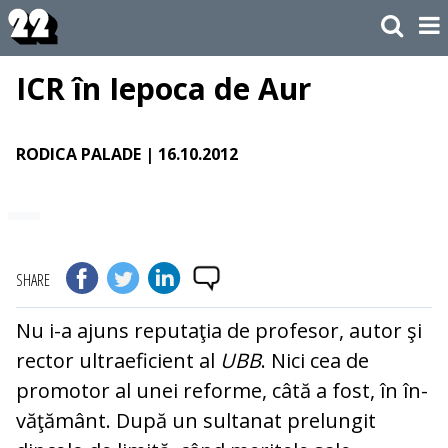
ICR în Iepoca de Aur
RODICA PALADE
| 16.10.2012
SHARE
Nu i-a ajuns reputaţia de pro­fe­sor, autor şi
rector ultraeficient al
UBB
. Nici cea de
promotor al unei reforme, câtă a fost, în în­
văţământ. După un sultanat pre­lungit