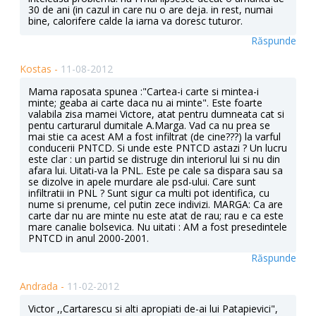
30 de ani (in cazul in care nu o are deja. in rest, numai
bine, calorifere calde la iarna va doresc tuturor.
Răspunde
Kostas -
11-08-2012
Mama raposata spunea :"Cartea-i carte si mintea-i
minte; geaba ai carte daca nu ai minte". Este foarte
valabila zisa mamei Victore, atat pentru dumneata cat si
pentu carturarul dumitale A.Marga. Vad ca nu prea se
mai stie ca acest AM a fost infiltrat (de cine???) la varful
conducerii PNTCD. Si unde este PNTCD astazi ? Un lucru
este clar : un partid se distruge din interiorul lui si nu din
afara lui. Uitati-va la PNL. Este pe cale sa dispara sau sa
se dizolve in apele murdare ale psd-ului. Care sunt
infiltratii in PNL ? Sunt sigur ca multi pot identifica, cu
nume si prenume, cel putin zece indivizi. MARGA: Ca are
carte dar nu are minte nu este atat de rau; rau e ca este
mare canalie bolsevica. Nu uitati : AM a fost presedintele
PNTCD in anul 2000-2001.
Răspunde
Andrada -
11-02-2012
Victor ,,Cartarescu si alti apropiati de-ai lui Patapievici",