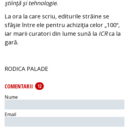
ştiinţă şi teh­no­logie
.
La ora la care scriu, editurile stră­ine se
sfâşie între ele pentru achi­ziţia celor „100“,
iar marii cu­ra­tori din lume sună la
ICR
ca la
gară.
RODICA PALADE
COMENTARII
12
Nume
Email