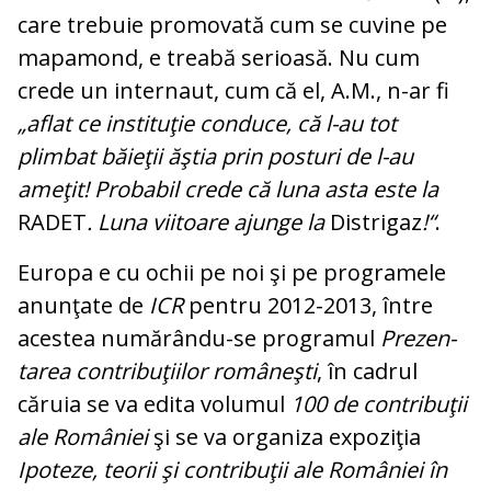
ca­re trebuie promovată cum se cu­vine pe
mapamond, e treabă se­rioasă. Nu cum
crede un in­ter­naut, cum că el, A.M., n-ar fi
„aflat ce instituţie conduce, că l-au tot
plimbat băieţii ăştia prin posturi de l-au
ameţit! Pro­babil crede că luna asta este la
RADET
. Luna viitoare ajunge la
Distrigaz
!“
.
Europa e cu ochii pe noi şi pe pro­gramele
anunţate de
ICR
pen­tru 2012-2013, între
acestea nu­mărându-se programul
Pre­zen­
tarea contribuţiilor româ­neşti
, în ca­drul
căruia se va edi­ta vo­lu­mul
100 de contribuţii
ale Ro­mâ­niei
şi se va organiza ex­po­ziţia
Ipoteze, teorii şi con­tribuţii ale Ro­mâniei în