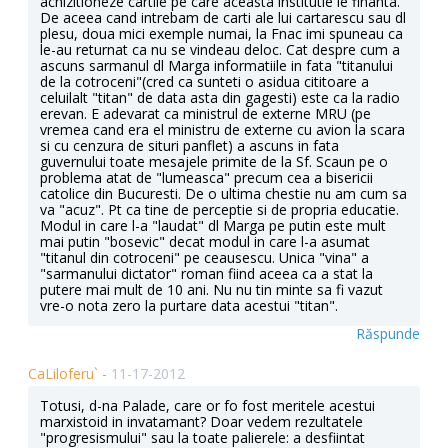
achizitioneze cartile pe care aceasta institutie le finanta.
De aceea cand intrebam de carti ale lui cartarescu sau dl
plesu, doua mici exemple numai, la Fnac imi spuneau ca
le-au returnat ca nu se vindeau deloc. Cat despre cum a
ascuns sarmanul dl Marga informatiile in fata "titanului
de la cotroceni"(cred ca sunteti o asidua cititoare a
celuilalt "titan" de data asta din gagesti) este ca la radio
erevan. E adevarat ca ministrul de externe MRU (pe
vremea cand era el ministru de externe cu avion la scara
si cu cenzura de situri panflet) a ascuns in fata
guvernului toate mesajele primite de la Sf. Scaun pe o
problema atat de "lumeasca" precum cea a bisericii
catolice din Bucuresti. De o ultima chestie nu am cum sa
va "acuz". Pt ca tine de perceptie si de propria educatie.
Modul in care l-a "laudat" dl Marga pe putin este mult
mai putin "bosevic" decat modul in care l-a asumat
"titanul din cotroceni" pe ceausescu. Unica "vina" a
"sarmanului dictator" roman fiind aceea ca a stat la
putere mai mult de 10 ani. Nu nu tin minte sa fi vazut
vre-o nota zero la purtare data acestui "titan".
Răspunde
CaLiloferu` -
11-17-2012
Totusi, d-na Palade, care or fo fost meritele acestui
marxistoid in invatamant? Doar vedem rezultatele
"progresismului" sau la toate palierele: a desfiintat