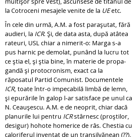
multişor spre Vest), ascunsese de titanul de
la Co­tro­ceni mesajele venite de la
UE
etc.
În cele din urmă, A.M. a fost pa­raşutat, fără
audieri, la
ICR
. Şi, de data asta, după atâtea
ra­te­uri, USL chiar a nimerit-o: Marga s-a
pus harnic pe demolat, pu­nând la lucru tot
ce ştia el, şi ştia bine, în materie de pro­pa­
gandă şi protocronism, exact ca la
răposatul Partid Comunist. Do­cumentele
ICR
, toate într-o im­pecabilă limbă de lemn,
şi epu­rările în galop l-ar satisface pe unul ca
N. Ceauşescu. A.M. e de neoprit, chiar dacă
planurile lui pen­tru
ICR
stârnesc (proştilor,
desigur) hohote homerice de râs. Chestia cu
caloriferul in­ven­tat de un transilvănean (??),