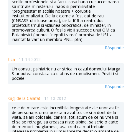
scolile profesionele si a facut casa buna cu succesoarea
sa intr-ale ministerului: haos si permisivitate
"progresista" in scolile noastre + coruptie
institutionalizata. De la externe a fost dat de rau
(CNSASS-ul ii luase urma), iar la ICR a reintrodus
proletcultismul si viziunea birocratica, de minister, in
promovarea culturii. O fosila vie ii succede unui OM ca
Patapievici ( bonus: "depolitizarea" promisa de USL a
inaintat la varf un membru PNL.. plin)
Răspunde
tica -
11-14-2012
Un consult psihiatric nu ar strica in cazul domnului Marga
S-ar putea constata ca e atins de ramolisment Priviti-i si
pozele !
Răspunde
Gigi de la Calafat -
11-10-2012
ce e de mirare este incredibila longevitate ale unor astfel
de personaje. omul acesta a avut tot ce si-a dorit de la
viata, salarii colosale, cariera, tot..acum de ce nu vrea si
el sa se retraga, sa creasca niste albine, sa scrie o carte
de memorii. nu glumesc, asa cred ca mai trebuie
inteleasa problema. nu-i mai lipseste decat o amanta de