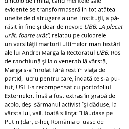
dincolo de limită, când me­ritele sale
evidente se trans­for­maseră în tot atâtea
unelte de dis­trugere a unei instituţii, a pă­
răsit în fine şi doar de nevoie
UBB
.
„A plecat
urât, foarte urât“
, re­la­tau pe culoarele
universităţii mar­­torii ultimelor manifestări
ale lui Andrei Marga la Rectoratul
UBB
. Ros
de ranchiună şi la o ve­ne­ra­bilă vârstă,
Marga s-a înrolat fă­ră rest în viaţa de
partid, lucru pentru care, îndată ce s-a pu­
tut, USL l-a recompensat cu por­tofoliul
Externelor. Însă a fost extras în grabă de
acolo, deşi săr­manul activist îşi dăduse, la
vâr­sta lui, vai!, toată silinţa: îl lău­dase pe
Putin (dar, e-hei, Ro­mâ­nia o luase de