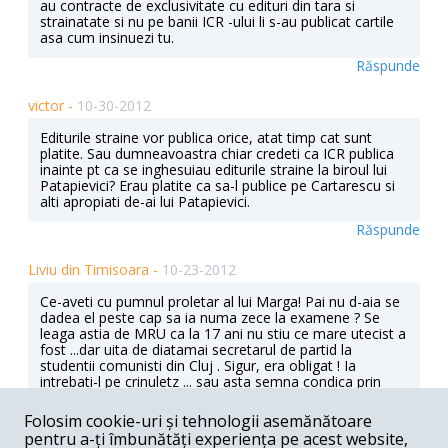
au contracte de exclusivitate cu edituri din tara si
strainatate si nu pe banii ICR -ului li s-au publicat cartile
asa cum insinuezi tu.
Răspunde
victor -
10-30-2012
Editurile straine vor publica orice, atat timp cat sunt
platite. Sau dumneavoastra chiar credeti ca ICR publica
inainte pt ca se inghesuiau editurile straine la biroul lui
Patapievici? Erau platite ca sa-l publice pe Cartarescu si
alti apropiati de-ai lui Patapievici.
Răspunde
Liviu din Timisoara -
10-23-2012
Ce-aveti cu pumnul proletar al lui Marga! Pai nu d-aia se
dadea el peste cap sa ia numa zece la examene ? Se
leaga astia de MRU ca la 17 ani nu stiu ce mare utecist a
fost ...dar uita de diatamai secretarul de partid la
studentii comunisti din Cluj . Sigur, era obligat ! Ia
intrebati-l pe crinuletz ... sau asta semna condica prin
baruri ?
Folosim cookie-uri și tehnologii asemănătoare
Răspunde
pentru a-ți îmbunătăți experiența pe acest website,