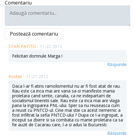
Comentariu
Postează comentariu
STAN PATITU -
11-22-2012
Felicitari domnule Marga !
Răspunde
Kostas -
11-21-2012
Daca l-ar fi atins ramolismentul nu ar fi fost atat de rau.
Rau este ca inca mai are vana sa-si manifeste mania
proletara cand simte, canalia, ca ne indepartam de
socialismul tineretii sale. Rau este ca inca mai are vlaga
pana la ingroparea PNL-ului. Sper sa nu reuseasca cum
a reusit cu PNTCD-ul. Cine mai stie ca acest nemernic a
fost infiltrat la sefia PNTCD-ului ? Dupa ce l-a ingropat, a
inceput sa zbiere si sa combata cu manie proletara ca sa
fie auzit de Cacarau care, l-a si adus la Bucuresti.
Răspunde