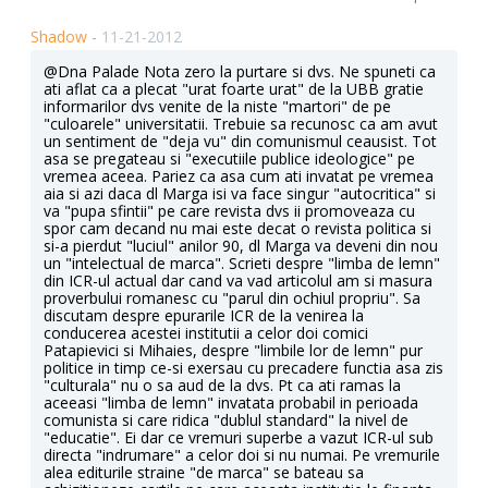
Shadow -
11-21-2012
@Dna Palade Nota zero la purtare si dvs. Ne spuneti ca
ati aflat ca a plecat "urat foarte urat" de la UBB gratie
informarilor dvs venite de la niste "martori" de pe
"culoarele" universitatii. Trebuie sa recunosc ca am avut
un sentiment de "deja vu" din comunismul ceausist. Tot
asa se pregateau si "executiile publice ideologice" pe
vremea aceea. Pariez ca asa cum ati invatat pe vremea
aia si azi daca dl Marga isi va face singur "autocritica" si
va "pupa sfintii" pe care revista dvs ii promoveaza cu
spor cam decand nu mai este decat o revista politica si
si-a pierdut "luciul" anilor 90, dl Marga va deveni din nou
un "intelectual de marca". Scrieti despre "limba de lemn"
din ICR-ul actual dar cand va vad articolul am si masura
proverbului romanesc cu "parul din ochiul propriu". Sa
discutam despre epurarile ICR de la venirea la
conducerea acestei institutii a celor doi comici
Patapievici si Mihaies, despre "limbile lor de lemn" pur
politice in timp ce-si exersau cu precadere functia asa zis
"culturala" nu o sa aud de la dvs. Pt ca ati ramas la
aceeasi "limba de lemn" invatata probabil in perioada
comunista si care ridica "dublul standard" la nivel de
"educatie". Ei dar ce vremuri superbe a vazut ICR-ul sub
directa "indrumare" a celor doi si nu numai. Pe vremurile
alea editurile straine "de marca" se bateau sa