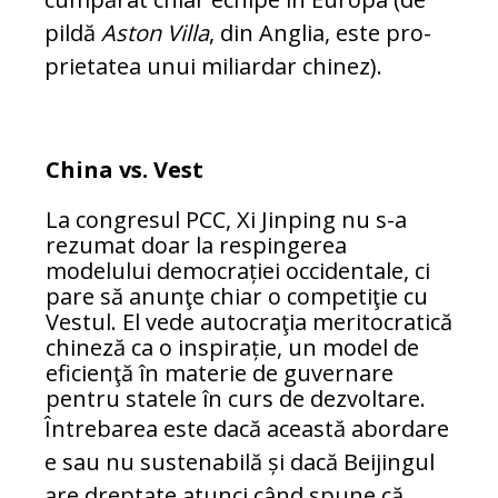
pil­dă
Aston Villa
, din Anglia, este pro­
prie­ta­tea unui miliardar chinez).
China vs. Vest
La congresul PCC, Xi Jinping nu s-a
rezumat doar la respingerea
modelului democrației oc­cidentale, ci
pare să anunţe chiar o competiţie cu
Vestul. El vede autocraţia meritocratică
chineză ca o inspirație, un model de
eficienţă în materie de guvernare
pentru statele în curs de dez­vol­ta­re.
Întrebarea este dacă această abordare
e sau nu sustenabilă și dacă Beijingul
are dreptate atunci când spune că