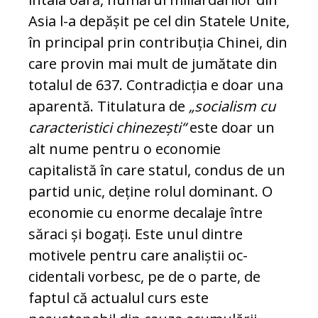
Asia l-a depășit pe cel din Statele Unite,
în principal prin contribuția Chinei, din
care provin mai mult de jumătate din
totalul de 637. Contradicția e doar una
apa­ren­tă. Titulatura de
„socialism cu
ca­rac­te­ris­tici chinezești“
este doar un
alt nume pen­tru o economie
capitalistă în care sta­tul, condus de un
partid unic, deține ro­lul dominant. O
economie cu enorme decalaje între
săraci și bogați. Este unul dintre
motivele pentru care analiștii oc­
cidentali vorbesc, pe de o parte, de
fap­tul că actualul curs este