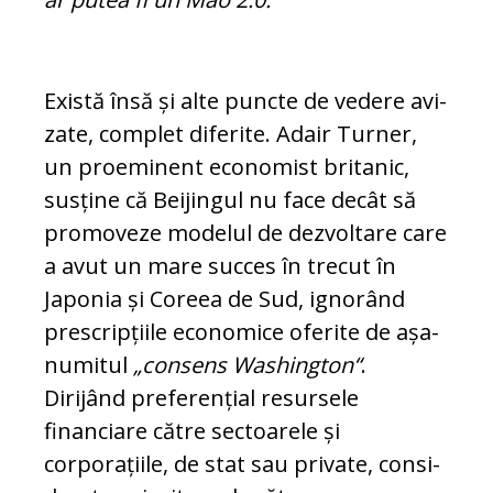
Există însă și alte puncte de vedere avi­
za­te, complet diferite. Adair Turner,
un proeminent economist britanic,
susține că Beijingul nu face decât să
promoveze modelul de dezvoltare care
a avut un mare succes în trecut în
Japonia și Co­reea de Sud, ignorând
prescripțiile economice oferite de așa-
numitul
„con­sens Washington“
.
Dirijând preferențial re­sursele
financiare către sectoarele și
corporațiile, de stat sau private, con­si­