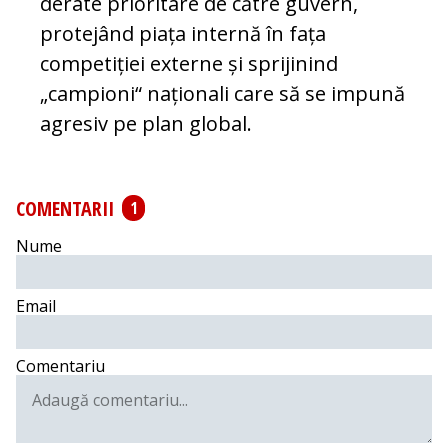
de­ra­te prioritare de către guvern,
protejând piața internă în fața
competiției externe și sprijinind
„campioni“ naționali care să se impună
agresiv pe plan global.
COMENTARII
1
Nume
Email
Comentariu