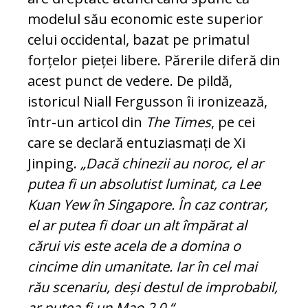
modelul său economic este superior
celui occi­den­tal, bazat pe primatul
forțelor pieței li­bere. Părerile diferă din
acest punct de vedere. De pildă,
istoricul Niall Fergusson îi ironizează,
într-un articol din
The Times
, pe cei
care se declară en­tu­zias­mați de Xi
Jinping.
„Dacă chinezii au no­roc, el ar
putea fi un absolutist luminat, ca Lee
Kuan Yew în Singapore. În caz contrar,
el ar putea fi doar un alt îm­pă­rat al
cărui vis este acela de a domina o
cincime din umanitate. Iar în cel mai
rău scenariu, deși destul de improbabil,
ar putea fi un Mao 2.0.“