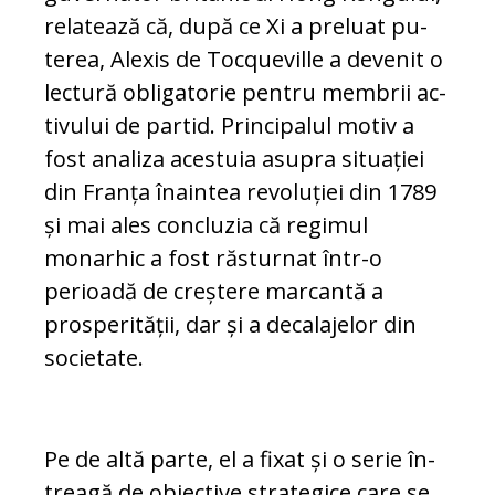
relatează că, după ce Xi a preluat pu­
terea, Alexis de Tocqueville a devenit o
lectură obligatorie pentru membrii ac­
ti­vului de partid. Principalul motiv a
fost analiza acestuia asupra situației
din Fran­ța înaintea revoluției din 1789
și mai ales concluzia că regimul
monarhic a fost răs­turnat într-o
perioadă de creștere mar­cantă a
prosperității, dar și a decalajelor din
societate.
Pe de altă parte, el a fixat și o serie în­
trea­gă de obiective strategice care se