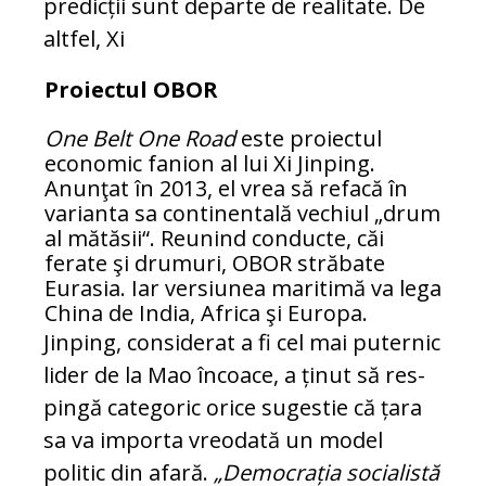
predicții sunt departe de realitate. De
altfel, Xi
Proiectul OBOR
One Belt One Road
este proiectul
economic fanion al lui Xi Jinping.
Anunţat în 2013, el vrea să refacă în
varianta sa continentală vechiul „drum
al mătăsii“. Reunind conducte, căi
ferate şi drumuri, OBOR străbate
Eurasia. Iar versiunea maritimă va lega
China de India, Africa şi Europa.
Jin­ping, considerat a fi cel mai puternic
li­der de la Mao încoace, a ținut să res­
pin­gă categoric orice sugestie că țara
sa va importa vreodată un model
politic din afa­ră.
„Democrația socialistă