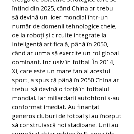
în­tind din 2025, când China ar trebui
să de­vină un lider mondial într-un
număr de domenii tehnologice cheie,
de la ro­boți și circuite integrate la
inteligență ar­tificală, până în 2050,
când ar urma să exercite un rol global
dominant. Inclusiv în fotbal. În 2014,
Xi, care este un mare fan al acestui
sport, a spus că până în 2050 China ar
trebui să devină o forță în fotbalul
mondial. Iar miliardarii au­toh­toni s-au
conformat imediat. Au finanțat
generos cluburi de fotbal și au început
să construiască noi stadioane. Unii au
cum­părat chiar echipe în Europa (de