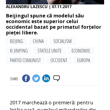
ALEXANDRU LAZESCU
| 07.11.2017
Beijingul spune că modelul său
economic este superior celui
occidental bazat pe primatul forțelor
pieței libere.
BEIJING
CHINA
SOCIALISM
XI JINPING
STATELE UNITE
ECONOMIE
PARTID COMUNIST
OCCIDENT
EUROPA
SHARE
2017 marchează o premieră: pentru
în­tâia oară, numărul miliardarilor din