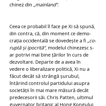
chinez din
„mainland“
.
Ceea ce probabil îl face pe Xi să spună,
din contra, că, din moment ce de­mo­
cra­ția occidentală se dovedește a fi
„co­
rup­tă și ipocrită“
, modelul chinezesc s-
ar po­trivi mai bine țărilor în curs de
dez­vol­tare. Departe de a avea în
vedere o li­be­ralizare politică, Xi nu a
făcut decât să strângă șurubul,
întărind controlul par­ti­dului asupra
societății în mai mare mă­sură decât
predecesorii săi. Chris Patten, ultimul
guvernator britanic al Hong Kon­gului,