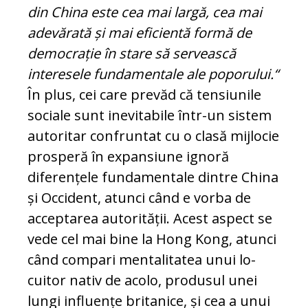
din China este cea mai largă, cea mai
adevărată și mai eficientă formă de
democrație în stare să servească
interesele fun­da­mentale ale poporului.“
În plus, cei care prevăd că tensiunile
sociale sunt ine­vi­tabile într-un sistem
autoritar confruntat cu o clasă mijlocie
prosperă în ex­pan­siu­ne ignoră
diferențele fundamentale din­tre China
și Occident, atunci când e vor­ba de
acceptarea autorității. Acest as­pect se
vede cel mai bine la Hong Kong, atunci
când compari mentalitatea unui lo­
cuitor nativ de acolo, produsul unei
lungi influențe britanice, și cea a unui