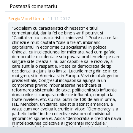
Postează comentariu
Sergiu Viorel Urma -
11-11-2017
"Socialism cu caracteriatici chinezesti" e titlul
comentariului, dar la fel de bine s-ar fi potrivit si
"Capitalism cu caracteristici chinezesti." Poate ca ce fac
chinezii e mult cautata "cale a treia", imbinand
capitalismul in economie cu socialismul in politica.
Chinezii, cu intelepciunea lor milenara, vad cum gafaie
democratile occidentale sub povara problemelor pe care
singure si le creaza si nu par capabile sa le rezolve, si
care sunt la o raspantie. Poate ca democratia de tip
occidental a ajuns la o limita. Lucurile merg din ce in ce
mai greu, si in America si in Europa. Vezi circul alegerilor
prezidentiale, Congresul incapabil sa ajunga la un
compromis privind imbunatatirea healthcare si
reformarea sistemului de taxe, politicienii sub influenta
donatorilor si cumparatorilor de influenta, coruptia la
toate nivelele, etc. Cu mai putin de 100 de ani in urma,
H.L. Mencken, un ziarist, eseist si satirist american, a
vazut cum vor evolua lucrurile in viitor: "Democracy is a
pathetic belief in the collective wisdom of individual
ignorance" spunea el. Adica "democratia e credinta naiva
in intelepciunea colectiva a ignorantei individuale."
Chinezii poate isi spun ca mai bine decat "intelepciunea
colectiva" e mai bine sa ai un lider intelept si autoritar, ca