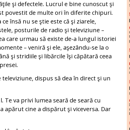
tăţile şi defectele. Lucrul e bine cunoscut şi
st povestit de multe ori în diferite chipuri.
 ce însă nu se ştie este că şi ziarele,
stele, posturile de radio şi televiziune –
ea care urmau să existe de-a lungul istoriei
 momente – veniră şi ele, aşezându-se la o
ă şi stridiile şi libărcile îşi căpătară ceea
 presei.
e televiziune, dispus să dea în direct şi un
l. Te va privi lumea seară de seară cu
 a apărut cine a dispărut şi viceversa. Dar