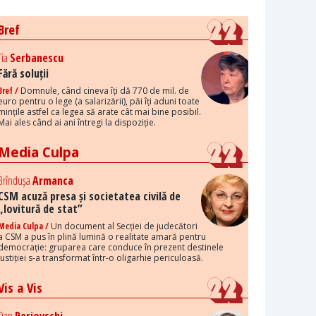
Bref
Tia
Serbanescu
Fără soluții
Bref /
Domnule, când cineva îți dă 770 de mil. de
euro pentru o lege (a salarizării), păi îți aduni toate
mințile astfel ca legea să arate cât mai bine posibil.
Mai ales când ai ani întregi la dispoziție.
Media Culpa
Brîndușa
Armanca
CSM acuză presa și societatea civilă de
„lovitură de stat”
Media Culpa /
Un document al Secției de judecători
a CSM a pus în plină lumină o realitate amară pentru
democrație: gruparea care conduce în prezent destinele
justiției s-a transformat într-o oligarhie periculoasă.
Vis a Vis