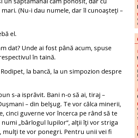
i şi un săptămânal cam ponosit, dar cu
ai mari. (Nu-i dau numele, dar îl cunoaşteţi –
bă el.
 am dat? Unde ai fost până acum, spuse
respectivul în taină.
 la Rodipet, la bancă, la un simpozion despre
bun s-a isprăvit. Bani n-o să ai, tiraj –
uşmani – din belşug. Te vor călca minerii,
e, cinci guverne vor încerca pe rând să te
numi „bârlogul lupilor“, alţii îţi vor striga
 mulţi te vor ponegri. Pentru unii vei fi