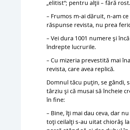
„elitist“; pentru alţii – fără rost
– Frumos m-ai dăruit, n-am ce z
răspunse revista, nu prea feric
– Vei dura 1001 numere şi înc
îndrepte lucrurile.
– Cu mizeria prevestită mai îna
revista, care avea replică.
Domnul tăcu puţin, se gândi, se
târziu şi că musai să încheie c
în fine:
– Bine, îţi mai dau ceva, dar n
toţi ceilalţi s-au uitat chiorâş l