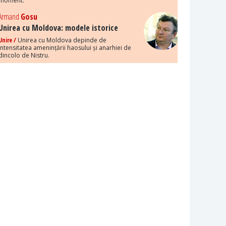
moment.
Armand
Gosu
Unirea cu Moldova: modele istorice
Unire /
Unirea cu Moldova depinde de
intensitatea amenințării haosului și anarhiei de
dincolo de Nistru.