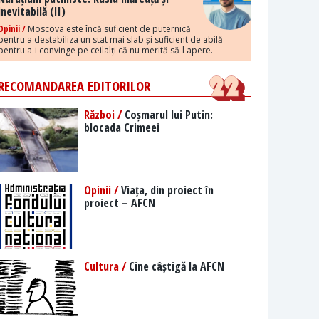
inevitabilă (II)
Opinii /
Moscova este încă suficient de puternică
pentru a destabiliza un stat mai slab și suficient de abilă
pentru a-i convinge pe ceilalți că nu merită să-l apere.
RECOMANDAREA EDITORILOR
Război /
Coșmarul lui Putin:
blocada Crimeei
Opinii /
Viața, din proiect în
proiect – AFCN
Cultura /
Cine câștigă la AFCN