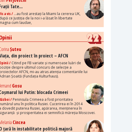
Dan
Perjovschi
Frații Tate...
Vis a vis /
...au fost arestați la Miami la cererea UK,
după ce Justiția de la noi i-a lăsat în libertate
magna cum laudae,
Opinii
Corina
Șuteu
Viața, din proiect în proiect – AFCN
Opinii /
Citind pe FB variate și numeroase luări de
poziție despre ultimul concurs de selecție a
proiectelor AFCN, mi-au atras atenția comentariile lui
Adrian Șoaită (Fundația Kulturhaus).
Armand
Gosu
Coșmarul lui Putin: blocada Crimeei
Război /
Peninsula Crimeea a fost prioritatea
numărul unu în politica Rusiei. Cucerirea ei în 2014
a dovedit puterea Rusiei, apărarea, menținerea în
siguranță și prosperitatea ei semnifică măreția Moscovei.
Melania
Cincea
O țară în instabilitate politică majoră