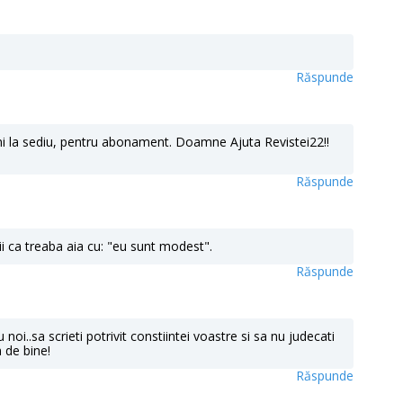
Răspunde
ni la sediu, pentru abonament. Doamne Ajuta Revistei22!!
Răspunde
ii ca treaba aia cu: "eu sunt modest".
Răspunde
u noi..sa scrieti potrivit constiintei voastre si sa nu judecati
 de bine!
Răspunde