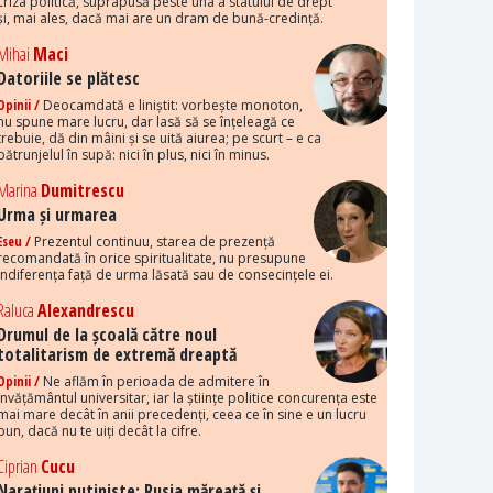
criza politică, suprapusă peste una a statului de drept
și, mai ales, dacă mai are un dram de bună-credință.
Mihai
Maci
Datoriile se plătesc
Opinii /
Deocamdată e liniștit: vorbește monoton,
nu spune mare lucru, dar lasă să se înțeleagă ce
trebuie, dă din mâini și se uită aiurea; pe scurt – e ca
pătrunjelul în supă: nici în plus, nici în minus.
Marina
Dumitrescu
Urma și urmarea
Eseu /
Prezentul continuu, starea de prezență
recomandată în orice spiritualitate, nu presupune
indiferența față de urma lăsată sau de consecințele ei.
Raluca
Alexandrescu
Drumul de la școală către noul
totalitarism de extremă dreaptă
Opinii /
Ne aflăm în perioada de admitere în
învățământul universitar, iar la științe politice concurența este
mai mare decât în anii precedenți, ceea ce în sine e un lucru
bun, dacă nu te uiți decât la cifre.
Ciprian
Cucu
Narațiuni putiniste: Rusia măreață și