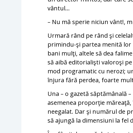
vântul...
– Nu mă sperie niciun vânt!, 
Urmară rând pe rând şi celelalte
primindu-şi partea menită lor
bani mulţi, altele să dea falime
să aibă editorialişti valoroşi pe
mod programatic cu nerozi; une
înjura fără perdea, foarte mult
Una – o gazetă săptămânală – 
asemenea proporţie măreaţă, 
neegalat. Dar şi numărul de pr
să ajungă la dimensiuni la fel 