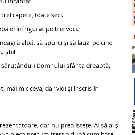
ul încântat.
trei capete, toate seci.
ă el înfrigurat pe trei voci.
 neagră albă, să spurci şi să lauzi pe cine
 ştii!
 sărutându-i Domnului sfânta dreaptă,
 mai mic ceva, dar vioi şi înscris în
rezentatoare, dar nu prea isteţe. Ai să ai şi
se va pleca precum trestia după cum bate