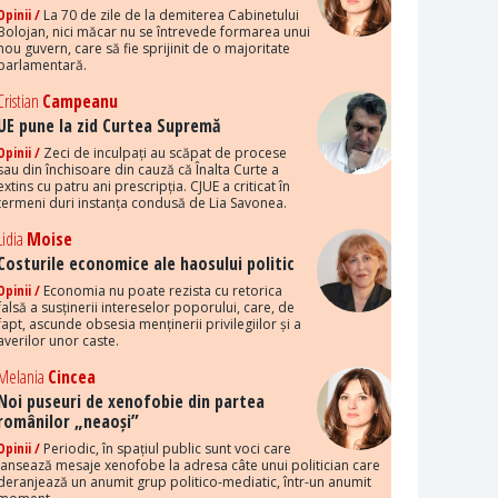
Opinii /
La 70 de zile de la demiterea Cabinetului
Bolojan, nici măcar nu se întrevede formarea unui
nou guvern, care să fie sprijinit de o majoritate
parlamentară.
Cristian
Campeanu
UE pune la zid Curtea Supremă
Opinii /
Zeci de inculpați au scăpat de procese
sau din închisoare din cauză că Înalta Curte a
extins cu patru ani prescripția. CJUE a criticat în
termeni duri instanța condusă de Lia Savonea.
Lidia
Moise
Costurile economice ale haosului politic
Opinii /
Economia nu poate rezista cu retorica
falsă a susținerii intereselor poporului, care, de
fapt, ascunde obsesia menținerii privilegiilor și a
averilor unor caste.
Melania
Cincea
Noi puseuri de xenofobie din partea
românilor „neaoși”
Opinii /
Periodic, în spațiul public sunt voci care
lansează mesaje xenofobe la adresa câte unui politician care
deranjează un anumit grup politico-mediatic, într-un anumit