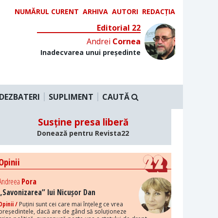
NUMĂRUL CURENT
ARHIVA
AUTORI
REDACȚIA
Editorial 22
Andrei
Cornea
Inadecvarea unui președinte
DEZBATERI
SUPLIMENT
CAUTĂ
Susține presa liberă
Donează pentru Revista22
Opinii
Andreea
Pora
„Savonizarea” lui Nicușor Dan
Opinii /
Puțini sunt cei care mai înțeleg ce vrea
președintele, dacă are de gând să soluționeze