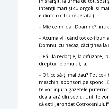
În sfârşit, la urmă de tot, sos
intenţii mari şi cu orgolii şi m
e dintr-o cifră repetată.)
– Mie ce-mi dai, Doamne?, între
– Acuma vii, când tot ce-i bun
Domnul cu necaz, căci ţinea la 
– Păi, la redacţie, la difuzare,
drepturile omului, la...
– Of, ce să-ţi mai dau? Tot ce-i 
meschin, sponsori pe sponci. D
te vor înjura gazetele puternic
dea afară din sediu. Unii te vor 
că eşti „arondat Cotroceniului“,