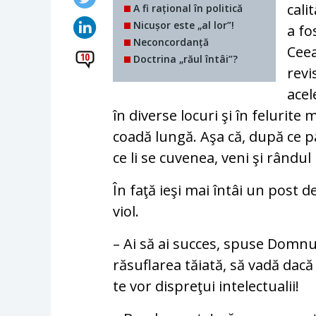
cali
A fi rațional în politică
Nicușor este „al lor”!
a fo
Neconcordanță
Ceea
10
Doctrina „răul întâi”?
revi
acel
în diverse locuri şi în felurite
coadă lungă. Aşa că, după ce pân
ce li se cuvenea, veni şi rândul
În faţă ieşi mai întâi un post d
viol.
– Ai să ai succes, spuse Domnu
răsuflarea tăiată, să vadă dacă
te vor dispreţui intelectualii!