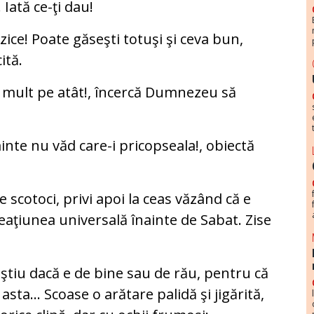
. Iată ce-ţi dau!
ice! Poate găseşti totuşi şi ceva bun,
ită.
ă mult pe atât!, încercă Dumnezeu să
inte nu văd care-i pricopseala!, obiectă
 scotoci, privi apoi la ceas văzând că e
reaţiunea universală înainte de Sabat. Zise
u ştiu dacă e de bine sau de rău, pentru că
a asta... Scoase o arătare palidă şi jigărită,