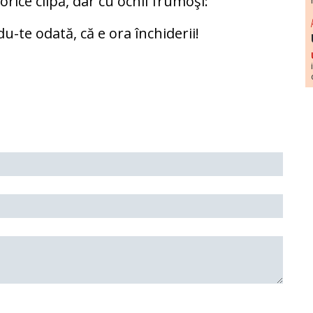
orice clipă, dar cu ochii frumoşi:
 du-te odată, că e ora închiderii!