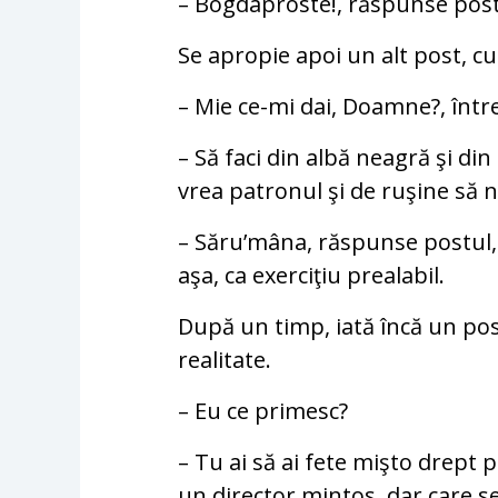
– Bogdaproste!, răspunse post
Se apropie apoi un alt post, cu 
– Mie ce-mi dai, Doamne?, întreb
– Să faci din albă neagră şi din
vrea patronul şi de ruşine să nu
– Săru’mâna, răspunse postul,
aşa, ca exerciţiu prealabil.
După un timp, iată încă un post,
realitate.
– Eu ce primesc?
– Tu ai să ai fete mişto drept p
un director mintos, dar care 