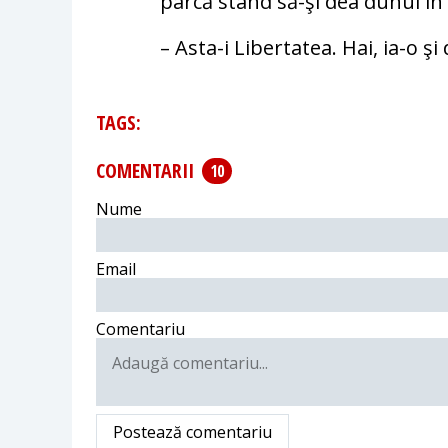
parcă stând să-şi dea duhul în 
– Asta-i Libertatea. Hai, ia-o şi
TAGS:
COMENTARII
10
Nume
Email
Comentariu
Postează comentariu