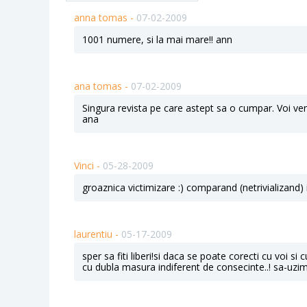
anna tomas -
07-02-2009
1001 numere, si la mai mare!! ann
ana tomas -
07-02-2009
Singura revista pe care astept sa o cumpar. Voi ve
ana
Vinci -
05-28-2009
groaznica victimizare :) comparand (netrivializand) 
laurentiu -
05-17-2009
sper sa fiti liberi!si daca se poate corecti cu voi si c
cu dubla masura indiferent de consecinte..! sa-uzim