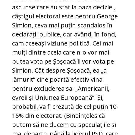
ascunse care au stat la baza deciziei,
câștigul electoral este pentru George
Simion, ceva mai puțin scandalos în
declarații publice, dar având, în fond,
cam aceeași viziune politică. Cei mai
mulți dintre aceia care n-o vor mai
putea vota pe Șoșoacă îl vor vota pe
Simion. Cât despre Șoșoacă, ea „a
lămurit” cine poartă efectiv vina
pentru excluderea sa: „Americanii,
evreii și Uniunea Europeană”. Și,
probabil, va fi crezută de cel puțin 10-
15% din electorat. (Bineînțeles că
putem să ne ducem cu speculațiile și
mai departe, până la liderul PSD, care