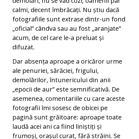
demolări, nu se văd cozi; oamenii par
calmi, decent îmbrăcați. Nu știu dacă
fotografiile sunt extrase dintr-un fond
„oficial” cândva sau au fost „aranjate”
acum, de cel care le-a preluat și
difuzat.
Dar absența aproape a oricăror urme
ale penuriei, sărăciei, frigului,
demolărilor, întunericului din anii
„epocii de aur” este semnificativă. De
asemenea, comentariile cu care aceste
fotografii îmi sosesc de obicei pe
pagină sunt grăitoare: aproape toate
laudă acei ani ca fiind liniștiți și
frumoși, orașul curat, fără străini. Se