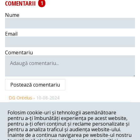
COMENTARII
1
Nume
Email
Comentariu
Postează comentariu
DG Ontelus -
10-08-2024
Fără îndoială, există persoane interesate să prezinte
Folosim cookie-uri și tehnologii asemănătoare
celor care nu au trăit în regim dictatorial o imagine
pentru a-ți îmbunătăți experiența pe acest website,
edulcorată a trecutului, fie acesta din anii 30, fie din anii
60-70 ai secolului trecut. Evident, anii 40, 50 și 80 sunt
pentru a-ți oferi conținut și reclame personalizate și
omiși, minciuna ar fi prea gogonată. Dar cine a citit
pentru a analiza traficul și audiența website-ului.
istorie ori chiar a trăit anii respectivi știe, fără dubiu, că
Înainte de a continua navigarea pe website-ul nostru
dictatura nu poate fi superioară moral democrației, fie