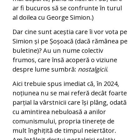
ar fi bucuros să se confrunte în turul
al doilea cu George Simion.)
Dar cine sunt aceștia care îi vor vota pe
Simion și pe Șoșoacă (dacă rămânea pe
buletine)? Au un nume colectiv
frumos, care însă acoperă o viziune
despre lume sumbră:
nostalgicii
.
Aici trebuie spus imediat că, în 2024,
noțiunea nu se mai referă decât foarte
parțial la vârstnicii care își plâng, odată
cu amintirea nebuloasă a anilor
comunismului, propria tinerețe de
mult înghițită de timpul neiertător.
Am întâlnit destui nostalgici relativ