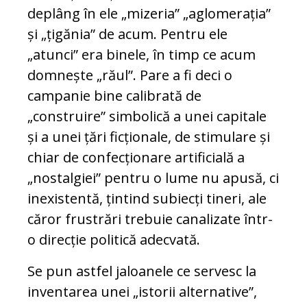
deplâng în ele „mizeria” „aglomerația”
și „țigănia” de acum. Pentru ele
„atunci” era binele, în timp ce acum
domnește „răul”. Pare a fi deci o
campanie bine calibrată de
„construire” simbolică a unei capitale
și a unei țări ficționale, de stimulare și
chiar de confecționare artificială a
„nostalgiei” pentru o lume nu apusă, ci
inexistentă, țintind subiecți tineri, ale
căror frustrări trebuie canalizate într-
o direcție politică adecvată.
Se pun astfel jaloanele ce servesc la
inventarea unei „istorii alternative”,