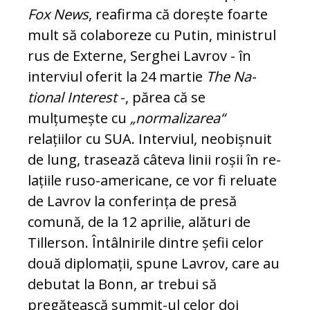
Fox News
, re­afir­ma că dorește foarte
mult să colaboreze cu Putin, ministrul
rus de Externe, Serghei La­vrov - în
interviul oferit la 24 martie
The Na­
tional Interest
-, părea că se
mulțumește cu
„nor­malizarea“
relațiilor cu SUA. Interviul, ne­o­bișnuit
de lung, trasează câteva linii roșii în re­
lațiile ruso-americane, ce vor fi reluate
de La­vrov la conferința de presă
comună, de la 12 aprilie, ală­turi de
Tillerson. Întâlnirile din­tre șefii celor
două diplo­ma­ții, spune Lavrov, care au
de­butat la Bonn, ar trebui să
pregătească summit-ul celor doi