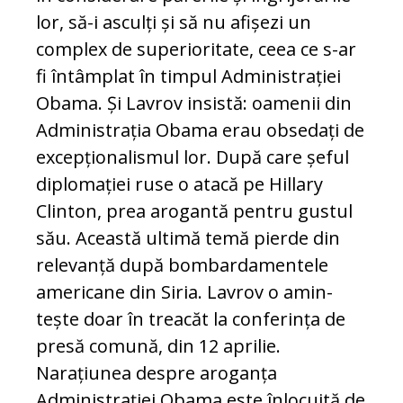
lor, să-i asculți și să nu afișezi un
complex de su­perioritate, ceea ce s-ar
fi întâmplat în tim­pul Administrației
Obama. Și Lavrov insistă: oamenii din
Administrația Obama erau ob­se­dați de
excepționalismul lor. După care șeful
di­plomației ruse o atacă pe Hillary
Clinton, prea arogantă pentru gustul
său. Această ultimă temă pierde din
relevanță după bom­bardamentele
americane din Siria. Lavrov o amin­
tește doar în treacăt la conferința de
pre­să comună, din 12 aprilie.
Narațiunea despre aroganța
Administrației Obama este înlocuită de