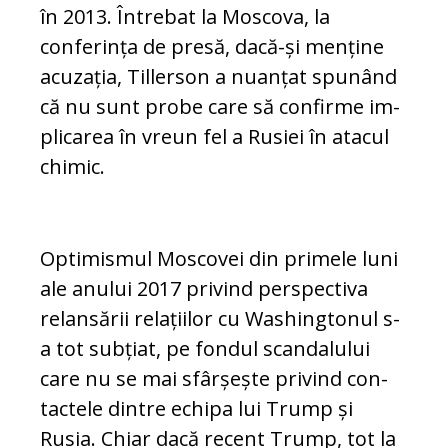
în 2013. În­tre­bat la Moscova, la
conferința de presă, da­că-și menține
acuzația, Tillerson a nuanțat spu­nând
că nu sunt probe care să confirme im­
plicarea în vreun fel a Rusiei în atacul
chi­mic.
Optimismul Moscovei din primele luni
ale anu­lui 2017 privind perspectiva
relansării relațiilor cu Washingtonul s-
a tot subțiat, pe fondul scan­dalului
care nu se mai sfârșește privind con­
tactele dintre echipa lui Trump și
Rusia. Chiar dacă recent Trump, tot la