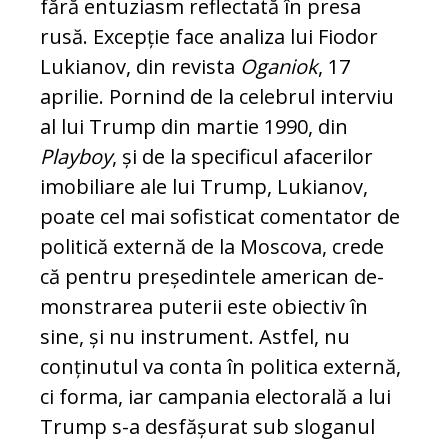
fără en­tu­ziasm reflectată în presa
rusă. Excepție face analiza lui Fiodor
Lukianov, din revista
Oga­niok
, 17
aprilie. Pornind de la celebrul interviu
al lui Trump din martie 1990, din
Playboy
, și de la specificul afacerilor
imobiliare ale lui Trump, Lukianov,
poate cel mai sofisticat co­mentator de
politică externă de la Moscova, crede
că pentru președintele american de­
monstrarea puterii este obiectiv în
sine, și nu instrument. Astfel, nu
conținutul va conta în politica externă,
ci forma, iar campania elec­torală a lui
Trump s-a desfășurat sub slo­ganul