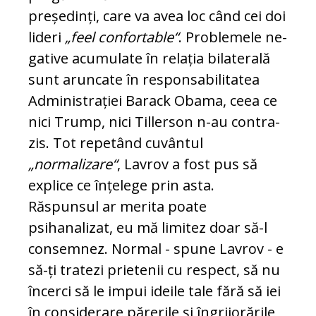
președinți, care va avea loc când cei doi
lideri
„feel con­fortable“
. Problemele ne­
gative acumulate în relația bi­la­terală
sunt aruncate în res­ponsabilitatea
Administrației Barack Obama, ceea ce
nici Trump, nici Tillerson n-au con­tra­
zis. Tot repetând cuvântul
„normalizare“
, La­vrov a fost pus să
explice ce înțelege prin as­ta.
Răspunsul ar merita poate
psihanalizat, eu mă limitez doar să-l
consemnez. Normal - spu­ne Lavrov - e
să-ți tratezi prietenii cu res­pect, să nu
încerci să le impui ideile tale fără să iei
în considerare părerile și îngrijorările