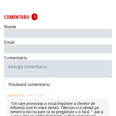
COMENTARII
1
Nume
Email
Comentariu
Postează comentariu
profesoru -
04-19-2017
"Cei care proroceau o nouă împărțire a sferelor de
influență sunt în mare derută. Tillerson n-a vândut pe
nimeni și nici nu pare că se pregătește s-o facă. " -păi şi
a cui e vina că astfel de trăsnăi au fost aruncate pe