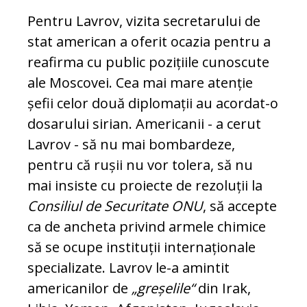
Pentru Lavrov, vizita secretarului de
stat ame­rican a oferit ocazia pentru a
reafirma cu pu­blic pozițiile cunoscute
ale Moscovei. Cea mai mare atenție
șefii celor două diplomații au acor­dat-o
dosarului sirian. Americanii - a ce­rut
Lavrov - să nu mai bombardeze,
pentru că rușii nu vor tolera, să nu
mai insiste cu pro­iecte de rezoluții la
Consiliul de Securitate ONU
, să accepte
ca de ancheta privind ar­mele chimice
să se ocupe instituții interna­ționale
specializate. Lavrov le-a amintit
americanilor de
„greșelile“
din Irak,