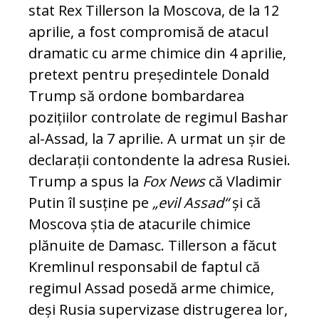
stat Rex Tillerson la Moscova, de la 12
aprilie, a fost compromisă de atacul
dramatic cu arme chi­mice din 4 aprilie,
pretext pentru președintele Donald
Trump să ordone bom­bar­darea
pozițiilor controlate de regimul Bashar
al-Assad, la 7 aprilie. A urmat un șir de
de­clarații contondente la adresa Rusiei.
Trump a spus la
Fox News
că Vladimir
Putin îl sus­ține pe
„evil Assad“
și că
Mos­cova știa de atacurile chi­mice
plănuite de Damasc. Til­ler­son a făcut
Kremlinul responsabil de faptul că
regimul Assad posedă arme chimice,
deși Ru­sia supervizase distrugerea lor,