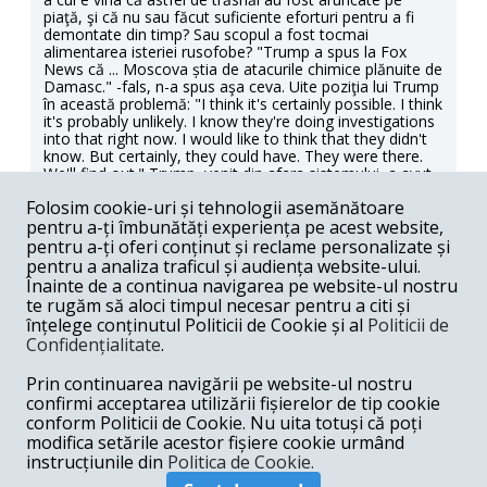
piaţă, şi că nu sau făcut suficiente eforturi pentru a fi
demontate din timp? Sau scopul a fost tocmai
alimentarea isteriei rusofobe? "Trump a spus la Fox
News că ... Mos­cova știa de atacurile chi­mice plănuite de
Damasc." -fals, n-a spus aşa ceva. Uite poziţia lui Trump
în această problemă: "I think it's certainly possible. I think
it's probably unlikely. I know they're doing investigations
into that right now. I would like to think that they didn't
know. But certainly, they could have. They were there.
We'll find out." Trump, venit din afara sistemului, a avut
intuiţii corecte în privinţa relaţiilor internaţionale:
Folosim cookie-uri și tehnologii asemănătoare
normalizarea relaţiilor cu Rusia, lupta împotriva
pentru a-ți îmbunătăți experiența pe acest website,
fundamentalismului islamic, evitarea implicării în aventuri
externe, contracararea Chinei, principalul rival al SUA. În
pentru a-ți oferi conținut și reclame personalizate și
cele trei luni de mandat, sistemul a acţionat pentru
pentru a analiza traficul și audiența website-ului.
reeducarea lui Trump în spiritul politicii anti-ruse. S-a
Înainte de a continua navigarea pe website-ul nostru
folosit tehnica băţului şi a morcovului, intimidarea şi
te rugăm să aloci timpul necesar pentru a citi și
persuasiunea. A fost hărţuit prin scurgeri de informaţii,
înțelege conținutul Politicii de Cookie și al
Politicii de
linşaj mediatic, anchete în Congres, i s-a sugerat că se
Confidențialitate
.
poate ajunge până la impeachment. Normal că a cedat,
şi politica americană a revenit la confruntarea cu Rusia.
Prin continuarea navigării pe website-ul nostru
Chestiunea care se pune e dacă cedarea lui Trump e
conjuncturală, tactică, până când va reuşi să-şi
confirmi acceptarea utilizării fișierelor de tip cookie
consolideze poziţia, sau e profundă şi permanentă.
conform Politicii de Cookie. Nu uita totuși că poți
Deocamdată e prea devreme să ne pronunţăm. Om trăi
modifica setările acestor fișiere cookie urmând
şi om vedea.
instrucțiunile din
Politica de Cookie.
Răspunde