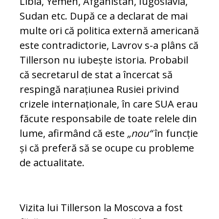
Libia, Yemen, Afganistan, Iugoslavia,
Sudan etc. Du­pă ce a declarat de mai
multe ori că pol­i­tica externă americană
este contradictorie, La­vrov s-a plâns că
Tillerson nu iubește istoria. Probabil
că secretarul de stat a încercat să
respingă narațiunea Rusiei privind
crizele in­ternaționale, în care SUA erau
făcute res­pon­sabile de toate relele din
lume, afirmând că es­te
„nou“
în funcție
și că preferă să se ocu­pe cu probleme
de actualitate.
Vizita lui Tillerson la Moscova a fost