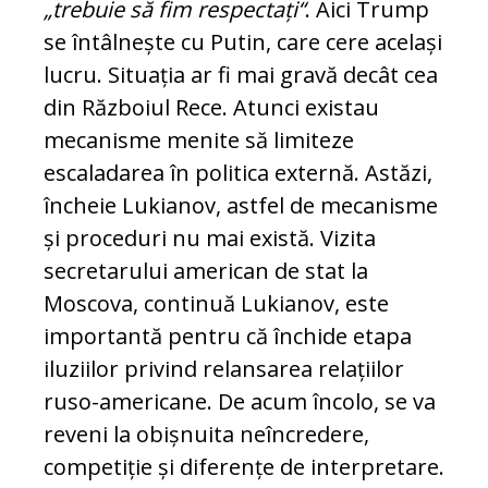
„trebuie să fim respectați“
. Aici Trump
se întâlnește cu Putin, care cere același
lucru. Situația ar fi mai gravă decât cea
din Războiul Rece. Atunci existau
mecanisme menite să li­miteze
escaladarea în politica externă. Astăzi,
în­cheie Lukianov, astfel de mecanisme
și proceduri nu mai există. Vizita
secretarului ame­rican de stat la
Moscova, continuă Lu­kianov, este
importantă pentru că închide eta­pa
iluziilor privind relansarea relațiilor
ruso-americane. De acum încolo, se va
reveni la obișnuita neîncredere,
competiție și diferențe de interpretare.