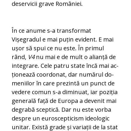
deservicii grave României.
În ce anume s-a transformat
Vișegradul e mai puțin evident. E mai
ușor să spui ce nu es­te. În primul
rând,
V4
nu mai e de mult o ali­an­ță de
integrare. Cele patru state încă mai ac­
țio­nează coordonat, dar numărul do­
me­niilor în care prezintă un punct de
vedere co­mun s-a diminuat, iar poziția
generală față de Europa a devenit mai
degrabă sceptică. Dar nu este vor­ba
despre un euroscepticism ide­o­logic
uni­tar. Există grade și variații de la stat