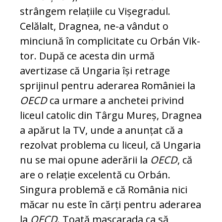
strângem relațiile cu Vișegradul.
Celălalt, Dragnea, ne-a vândut o
minciună în complicitate cu Orbán Vik­
tor. După ce acesta din urmă
avertizase că Ungaria își retrage
sprijinul pentru ad­er­a­rea României la
OECD
ca urmare a anchetei pri­vind
liceul catolic din Târgu Mureș, Drag­nea
a apărut la TV, unde a anunțat că a
rezol­vat problema cu liceul, că Ungaria
nu se mai opune aderării la
OECD
, că
are o relație ex­celentă cu Orbán.
Singura problemă e că Ro­mâ­nia nici
măcar nu este în cărți pentru ade­rarea
la
OECD
. Toată mascarada ca să