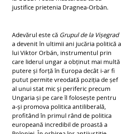
justifice prietenia Dragnea-Orbán.
Adevărul este că
Grupul de la Vișegrad
a de­ve­nit în ultimii ani jucăria politică a
lui Viktor Orbán, instrumentul prin
care liderul ungar a obținut mai multă
putere și forță în Europa de­cât i-ar fi
putut permite vreodată poziția de șef
al unui stat mic și periferic precum
Un­garia și pe care îl folosește pentru
a-și pro­mo­va politica antiliberală,
profitând în primul rând de politica
europeană incredibil de proas­tă a
Poloniei. În orbirea lor antijustiție,