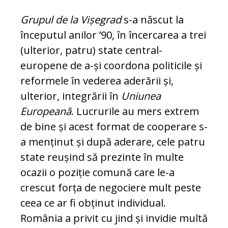
Grupul de la Vișegrad
s-a năs­cut la
începutul anilor ’90, în încercarea a trei
(ulterior, pa­tru) state central-
europene de a-și coordona politicile și
reformele în vederea aderării și,
ulterior, integrării în
Uni­u­nea
Europeană
. Lucrurile au mers extrem
de bine și acest format de co­o­perare s-
a menținut și după aderare, cele pa­tru
state reușind să prezinte în multe
ocazii o poziție comună care le-a
crescut forța de ne­go­ciere mult peste
ceea ce ar fi obținut in­di­vidual.
România a privit cu jind și invidie mul­tă