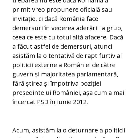
tre­ba­rea nu este dacă România a
primit vreo propunere oficială sau
invitație, ci da­că România face
demersuri în vederea ade­ră­rii la grup,
ceea ce este cu totul altă afa­cere. Dacă
a făcut astfel de demersuri, atunci
asistăm la o tentativă de rapt furtiv al
politicii externe a României de către
guvern și ma­jo­ritatea parlamentară,
fără știrea și împotriva poziției
președintelui României, așa cum a mai
încercat PSD în iunie 2012.
Acum, asistăm la o deturnare a politicii