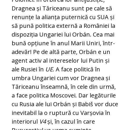
Drag­nea și Tă­riceanu sunt pe cale să
renunțe la ali­anța puternică cu SUA și
să pună politica externă a României la
dispoziția Ungariei lui Or­bán. Cea mai
bună opțiune în anul Marii Uniri, în­tr-
adevăr! Pe de altă parte, Orbán e un
agent ac­tiv al intereselor lui Putin și
ale Rusiei în
UE
. A face politică în
umbra Ungariei cum vor Drag­nea și
Tăriceanu înseamnă, în ce­le din urmă,
a face politica Moscovei. Dar le­găturile
cu Rusia ale lui Orbán și Babiš vor du­ce
inevitabil la o ruptură cu Varșovia în
in­teriorul
V4
și, în cazul în care