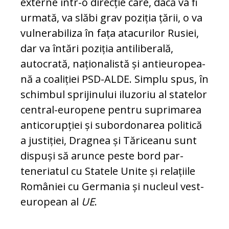
ex­ter­ne într-o direcție care, dacă va fi
urmată, va slăbi grav poziția țării, o va
vulnerabiliza în fa­ța atacurilor Rusiei,
dar va întări poziția anti­li­berală,
autocrată, naționalistă și antieu­ro­pea­
nă a coaliției PSD-ALDE. Simplu spus, în
schim­bul sprijinului iluzoriu al statelor
central-eu­ro­pene pentru suprimarea
anticorupției și su­bor­donarea politică
a justiției, Dragnea și Tă­ri­ceanu sunt
dispuși să arunce peste bord par­
teneriatul cu Statele Unite și relațiile
României cu Ger­ma­nia și nucleul vest-
european al
UE
.