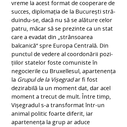
vreme la acest format de cooperare de
suc­ces, diplomația de la București stră­
du­in­du-se, dacă nu să se alăture celor
patru, mă­car să se prezinte ca un stat
care a evadat din „strânsoarea
balcanică“ spre Europa Cen­tra­lă. Din
punctul de vedere al coordonării po­zi­
țiilor statelor foste comuniste în
negocierile cu Bruxellesul, apartenența
la
Grupul de la Vișegrad
ar fi fost
dezirabilă la un moment dat, dar acel
moment a trecut de mult. Între timp,
Vișegradul s-a transformat într-un
ani­mal politic foarte diferit, iar
apartenența la grup ar aduce