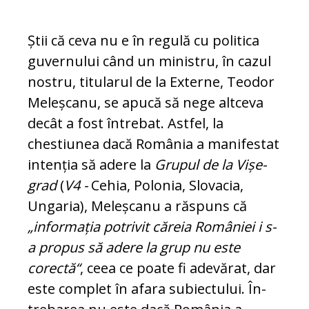
Știi că ceva nu e în regulă cu politica
gu­ver­nu­lui când un ministru, în cazul
nostru, ti­tu­larul de la Externe, Teodor
Meleșcanu, se apu­că să nege altceva
decât a fost întrebat. Ast­fel, la
chestiunea dacă Ro­mâ­nia a manifestat
intenția să adere la
Grupul de la Vi­șe­
grad
(
V4 -
Cehia, Polonia, Slovacia,
Ungaria), Meleșcanu a răspuns că
„informația po­trivit căreia României i s-
a pro­pus să adere la grup nu este
corectă“
, ceea ce poate fi adevărat, dar
este complet în afara subiectului. În­