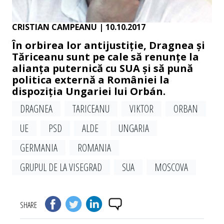
CRISTIAN CAMPEANU
| 10.10.2017
În orbirea lor antijustiție, Dragnea și
Tăriceanu sunt pe cale să renunțe la
alianța puternică cu SUA și să pună
politica externă a României la
dispoziția Ungariei lui Orbán.
DRAGNEA
TARICEANU
VIKTOR
ORBAN
UE
PSD
ALDE
UNGARIA
GERMANIA
ROMANIA
GRUPUL DE LA VISEGRAD
SUA
MOSCOVA
SHARE