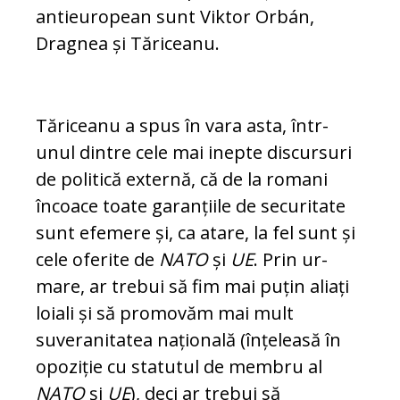
antie­u­ro­pean sunt Viktor Orbán,
Dragnea și Tă­riceanu.
Tăriceanu a spus în vara asta, într-
unul din­tre cele mai inepte discursuri
de politică ex­ternă, că de la romani
încoace toate ga­ran­ții­le de securitate
sunt efemere și, ca atare, la fel sunt și
cele oferite de
NATO
și
UE
. Prin ur­
mare, ar trebui să fim mai puțin aliați
loiali și să promovăm mai mult
suveranitatea na­țio­na­lă (înțeleasă în
opoziție cu statutul de mem­bru al
NATO
și
UE
), deci ar trebui să