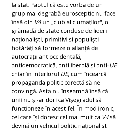
la stat. Faptul că este vorba de un
grup mai degrabă eurosceptic nu face
însă din
V4
un „club al ciu­maților“, o
grămadă de state con­du­se de li­deri
naționaliști, primitivi și populiști
hotărâți să formeze o alianță de
autocrații an­ti­oc­ci­den­tală,
antidemocratică, antiliberală și anti-
UE
chiar în interiorul
UE
, cum încearcă
pro­pa­gan­da politic corectă să ne
convingă. As­ta nu în­seamnă însă că
unii nu și-ar dori ca Vișe­gra­dul să
funcționeze în acest fel. În mod ironic,
cei care își doresc cel mai mult ca
V4
să
de­vină un vehicul politic naționalist