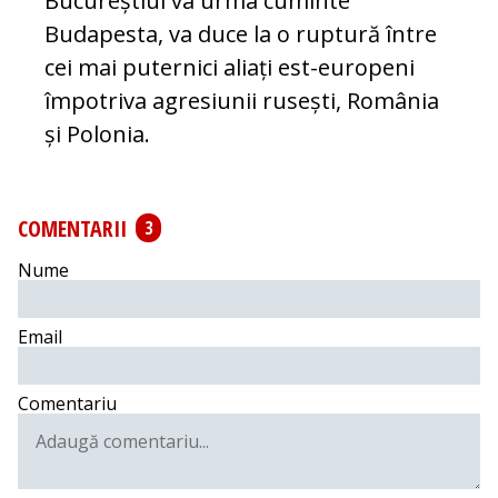
Bucureștiul va ur­ma cuminte
Budapesta, va duce la o rup­tu­ră între
cei mai puternici aliați est-europeni
împotriva agre­si­u­nii rusești, România
și Polonia.
COMENTARII
3
Nume
Email
Comentariu