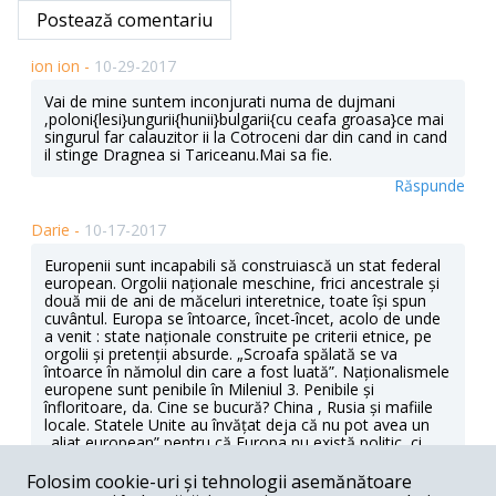
Postează comentariu
ion ion -
10-29-2017
Vai de mine suntem inconjurati numa de dujmani
,poloni{lesi}ungurii{hunii}bulgarii{cu ceafa groasa}ce mai
singurul far calauzitor ii la Cotroceni dar din cand in cand
il stinge Dragnea si Tariceanu.Mai sa fie.
Răspunde
Darie -
10-17-2017
Europenii sunt incapabili să construiască un stat federal
european. Orgolii naționale meschine, frici ancestrale și
două mii de ani de măceluri interetnice, toate își spun
cuvântul. Europa se întoarce, încet-încet, acolo de unde
a venit : state naționale construite pe criterii etnice, pe
orgolii și pretenții absurde. „Scroafa spălată se va
întoarce în nămolul din care a fost luată”. Naționalismele
europene sunt penibile în Mileniul 3. Penibile și
înfloritoare, da. Cine se bucură? China , Rusia și mafiile
locale. Statele Unite au învățat deja că nu pot avea un
„aliat european” pentru că Europa nu există politic, ci
doar geografic. Singura șansă a Europei ar fi fost
creștinismul și civilizația lui, dar acesta a fost distrus prin
Folosim cookie-uri și tehnologii asemănătoare
negare. E simplu: Europa a ratat, iar asta a deschis zori