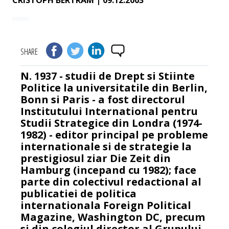
CRISTOPH BERTRAM
| 09.12.2003
SHARE
N. 1937 - studii de Drept si Stiinte
Politice la universitatile din Berlin,
Bonn si Paris - a fost directorul
Institutului International pentru
Studii Strategice din Londra (1974-
1982) - editor principal pe probleme
internationale si de strategie la
prestigiosul ziar Die Zeit din
Hamburg (incepand cu 1982); face
parte din colectivul redactional al
publicatiei de politica
internationala Foreign Political
Magazine, Washington DC, precum
si din colegiul director al Grupului