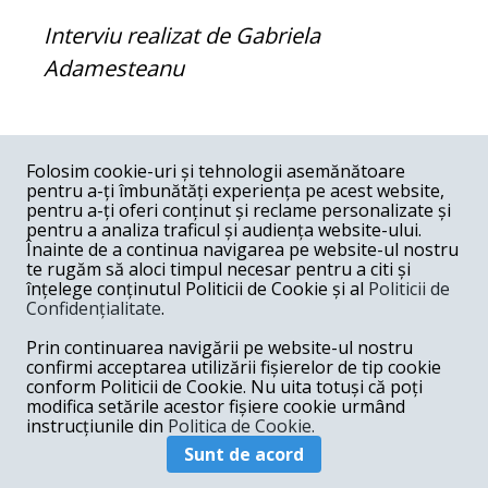
Interviu realizat de Gabriela
Adamesteanu
COMENTARII
0
Folosim cookie-uri și tehnologii asemănătoare
pentru a-ți îmbunătăți experiența pe acest website,
Nume
pentru a-ți oferi conținut și reclame personalizate și
pentru a analiza traficul și audiența website-ului.
Înainte de a continua navigarea pe website-ul nostru
Email
te rugăm să aloci timpul necesar pentru a citi și
înțelege conținutul Politicii de Cookie și al
Politicii de
Confidențialitate
.
Comentariu
Prin continuarea navigării pe website-ul nostru
confirmi acceptarea utilizării fișierelor de tip cookie
conform Politicii de Cookie. Nu uita totuși că poți
modifica setările acestor fișiere cookie urmând
instrucțiunile din
Politica de Cookie.
Postează comentariu
Sunt de acord