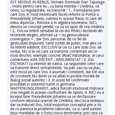
EST MODUS IN REBUS, Stimate Domnule Dan Tapalaga
, motiv pentru care eu , cu buna intentie / credinta, va
citesc cu regularitate, va transmit : 1.- Formularea prin
care Dvs. in mod intentioant faceti referire la Ponta si
Presedintele Johanis, culmea in aceiasi fraza, in care ati
indus dijunctia , folosita si in algebra booleana, NICI,
denota un concept penibil, ca sa nu spun de rea credinta
! 2,. Dvs.va referti simultan la cei doi RIVALI declarati din
recentele alegeri, afirmad ca > nu gestuculeaza
convingator > , dar Dvs. personal, de ce fel de
gesticulatii dispuneti, cand vorbiti de public, mai ales ca
va referiti edident, EXCLUSIV la cei cu care stati Dvs. de
vorba, NU si la cei care va transmit comentarii aici in
mod deschis: exemplu concret â€œCINEVAâ€œ, al carui
comentariu este DECENT , ARGUMENTAT ! 3. Dvs.
ESCHIVATI cu intentie de rutina, sa raspundeti celor care
va transmit direct simtamintele. Va palc sau nu va plac,
este riscul pe care Dvs. il asumati i constient, dar tot asa
de constient NU doriti sa va aflati in pozitia morala de
dialog social autentic ! 3. In acest fel confirmati/
procedati in sistemul numit in germana
WAFFENUNGLEIHHEIT, adica folositi intetionat mijloace
cras inegale in aceiasi confruntare de opinni. 4. NICI nu a
inceput bine Presedintele Johanns sa se desfasoare
conform viitorului uramat de Credinta, deci inca nedepus
dar va induceti Dvs, total inoportun conceptul prin a va
da cu parerea la probleme nationale, ca si cand sunteti
deja mandatat de o forta civica dominanta, prin care sa