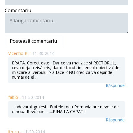
Comentariu
Postează comentariu
Vicentio B. -
11-30-2014
ERATA. Corect este : Dar ce va mai zice si RECTORUL,
ceva deja a zis/scris, dar de facut, in sensul obiectiv / de
miscare al verbului > a face < NU cred ca va depinde
numai de el .
Răspunde
fabio -
11-30-2014
....adevarat graiesti, Fratele meu Romania are nevoie de
o noua Revolutie ........PINA LA CAPAT !
Răspunde
lizuca -
11-29-2014