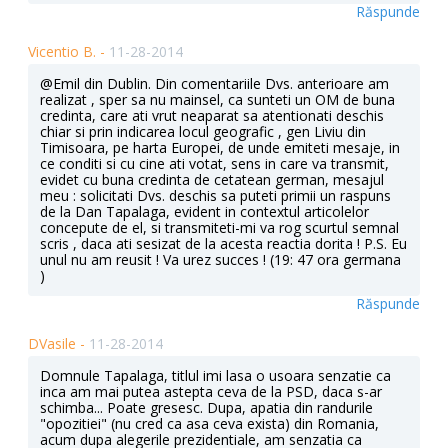
Răspunde
Vicentio B. -
11-28-2014
@Emil din Dublin. Din comentariile Dvs. anterioare am
realizat , sper sa nu mainsel, ca sunteti un OM de buna
credinta, care ati vrut neaparat sa atentionati deschis
chiar si prin indicarea locul geografic , gen Liviu din
Timisoara, pe harta Europei, de unde emiteti mesaje, in
ce conditi si cu cine ati votat, sens in care va transmit,
evidet cu buna credinta de cetatean german, mesajul
meu : solicitati Dvs. deschis sa puteti primii un raspuns
de la Dan Tapalaga, evident in contextul articolelor
concepute de el, si transmiteti-mi va rog scurtul semnal
scris , daca ati sesizat de la acesta reactia dorita ! P.S. Eu
unul nu am reusit ! Va urez succes ! (19: 47 ora germana
)
Răspunde
DVasile -
11-28-2014
Domnule Tapalaga, titlul imi lasa o usoara senzatie ca
inca am mai putea astepta ceva de la PSD, daca s-ar
schimba... Poate gresesc. Dupa, apatia din randurile
"opozitiei" (nu cred ca asa ceva exista) din Romania,
acum dupa alegerile prezidentiale, am senzatia ca