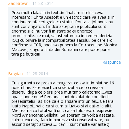
Zac Brown -
11-28-2014
Prea multa lalaiala in text...in final am inteles ceva
interesant : Ghita Asesoft e un escroc care va avea si in
continuare afaceri grele cu statul...Ponta si Johannis nu
sunt convingatori, fiindca asteptarile publicului sunt
enorme si ei nu vor fi in stare sa-si onoreze
promisiunile...ce mai, sa asteptam cu incredere decizia
ICCJ cu privire la incompatibilitatea sasului, pe care s-o
confirme si CCR, apoi s-o punem la Cotroceni pe Monica
Macovei, singura fiinta din Romania care poate pune
tara pe butuci!!!
Răspunde
Bogdan -
11-28-2014
Cu siguranta ca presa a exagerat ce s-a intimplat pe 16
noiembrie. Este exact ca si senzatia ce o creeaza
desertul dupa ce pierzi prea mut timp calatorind.....vezi
apa si unde nu e! Personal sunt dezolat de consilierii
presedintelui--as zice ca e o sfidare intr-un fel... Ce tara
luata inapoi...pai e ca si cum ai luat-o si ai dat-o la altii.
Mie teama ca totul va fi un , ca sa folosesc o expresie
Nord Americana: Bullshit ! Sa speram ca vorba asezata,
calmul excesiv, fata inexpresiva si conservatoare, nu
ascund defapt altceva.......ce? ---sunt multe variante :)