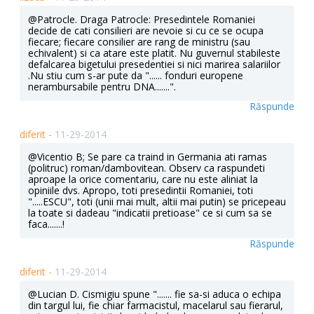
@Patrocle. Draga Patrocle: Presedintele Romaniei
decide de cati consilieri are nevoie si cu ce se ocupa
fiecare; fiecare consilier are rang de ministru (sau
echivalent) si ca atare este platit. Nu guvernul stabileste
defalcarea bigetului presedentiei si nici marirea salariilor
.Nu stiu cum s-ar pute da "...... fonduri europene
nerambursabile pentru DNA.......".
Răspunde
diferit -
11-29-2014
@Vicentio B; Se pare ca traind in Germania ati ramas
(politruc) roman/dambovitean. Observ ca raspundeti
aproape la orice comentariu, care nu este aliniat la
opiniile dvs. Apropo, toti presedintii Romaniei, toti
".....ESCU", toti (unii mai mult, altii mai putin) se pricepeau
la toate si dadeau "indicatii pretioase" ce si cum sa se
faca.......!
Răspunde
diferit -
11-29-2014
@Lucian D. Cismigiu spune "....... fie sa-si aduca o echipa
din targul lui, fie chiar farmacistul, macelarul sau fierarul,