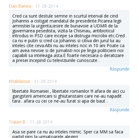
Dan Banea -
11-28-2014
Cred ca sunt destule semne in scurtul interval de cind
Johannis a cistigat mandatul de presedinte.Picarea legii
amnistiei la urgenta,iesire de bunavoie a UDMR de la
guvernarea pesedista, vizita la Chisinau, antibioticul
introdus in PSD care incepe sa distruga microbii etc.Cred
ca nu e putin si cred ca Johannis si citiva din jurul lui au
inteles cite ceva.Altii nu au inteles ncic in 10 ani Poate ca
am avea nevoie si de jurnalisti noi pe linga politicieni noi
capabili sa inteleaga asta.E foarte necesara o deratizare
a presei incepind cu televiziunile cunoscute .
Răspunde
Khalidassa -
11-28-2014
libertate Romaniei , libertate romanilor !!! afara de aici cu
gangsterii americani si ghiutanstaini care ne-au napadit
tara . afara cu cei ce ne-au furat si apa de baut .
Răspunde
Traian B -
11-28-2014
Asa se pare ca nu au inteles mimic. Sper ca MM sa faca
partid pins la urmatoarele alegeri