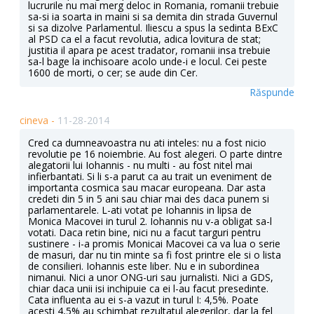
lucrurile nu mai merg deloc in Romania, romanii trebuie
sa-si ia soarta in maini si sa demita din strada Guvernul
si sa dizolve Parlamentul. Iliescu a spus la sedinta BExC
al PSD ca el a facut revolutia, adica lovitura de stat;
justitia il apara pe acest tradator, romanii insa trebuie
sa-l bage la inchisoare acolo unde-i e locul. Cei peste
1600 de morti, o cer; se aude din Cer.
Răspunde
cineva -
11-28-2014
Cred ca dumneavoastra nu ati inteles: nu a fost nicio
revolutie pe 16 noiembrie. Au fost alegeri. O parte dintre
alegatorii lui Iohannis - nu multi - au fost nitel mai
infierbantati. Si li s-a parut ca au trait un eveniment de
importanta cosmica sau macar europeana. Dar asta
credeti din 5 in 5 ani sau chiar mai des daca punem si
parlamentarele. L-ati votat pe Iohannis in lipsa de
Monica Macovei in turul 2. Iohannis nu v-a obligat sa-l
votati. Daca retin bine, nici nu a facut targuri pentru
sustinere - i-a promis Monicai Macovei ca va lua o serie
de masuri, dar nu tin minte sa fi fost printre ele si o lista
de consilieri. Iohannis este liber. Nu e in subordinea
nimanui. Nici a unor ONG-uri sau jurnalisti. Nici a GDS,
chiar daca unii isi inchipuie ca ei l-au facut presedinte.
Cata influenta au ei s-a vazut in turul I: 4,5%. Poate
acesti 4,5% au schimbat rezultatul alegerilor, dar la fel