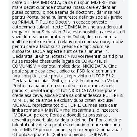
catre o TEMA IMORALA, ca sa nu spun MIZERIE mai
mare decat cuprinde notiunea insasi, care evident ar
putea constitui o noua tema de doctorat , dar insa NU
pentru Ponta, pana nu lamureste definitiv social / juridic
cu PRIMUL TITLU de Doctor. In ceeace priveste
autoexmatriculatul , recte DEMISIA in sine a studentului
mega milionar Sebastian Gita, este posibil ca acesta sa fi
vazut lumea inconjuratoare in Dubai, de la o anumita
inaltime (sute de metrii) relativ mai cuprinzatoare, motiv
pentru care a facut si zis ceeace de fapt acum se
cunoaste. DOUA aspecte sunt certe si anume : 1.
Declaratia lui Ghita, (citez) : > Nu voi reveni in partid pina
nu se rezolva chestiunile legate de CORUPTIE si
COMUNISM < denota implicit data: NICIODATA. Cine
poate spune asa ceva , adica ca PSD fara comunism,
fara coruptie , este posibil , reprezinta o UTOPIE ! 2.
Declaratia aceluiasi Ghita, citez: > Imi doresc ca Victor
Ponta sa aiba puterea si mintea sa reformeze acest
partid < , denota implicit tot NICIODATA ! Cine poate
crede asa ceva, adica Ponta sa dobandeasca PUTERE si
MINTE , adica ambele exclusiv dupa criterii exclusiv
MORALE, reprezinta tot o UTOPIE. Culmea este ca in
limba romana > MINTE < mai inseamna si o inzestare
IMORALA, pe care Ponta a dovedit cu prisosinta ,
devenita proverbiala, ca deja o detine. Dr. Ponta detine
talentul nativ de > a ponta < cel putin o mare minciuna
zilnic. MINTE pecum spune , spre exemplu > buna ziua !
< Conluzia poate fi : Ghita si-a pierdut ....FIREA !! .