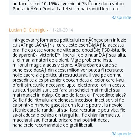
au facut si cei 10-15% ai vechiului PNL care daca votau
Ponta, ieÅŸea Ponta. La fel si simpatizantii Udrei, etc.
Răspunde
Lucian D. Cismigiu -
11-28-2014
intr-adevar reformarea politicului romÃ¢nesc prin infuzie
cu sÃ¢nge tÃ¢nÄƒr si curat este esenÈ›ialÄƒ la aceasta
ora, fie ca este vorba de viitoarea opoziÈ›ie PSD-ista, fie
de aparenÈ›ii victorioÈ™i liberali, de o nuanÈ›Äƒ sau alta,
si ei mari amatori de ciolani. Mare problema insa,
milionul magic a adus victorie, Ã®ntrebarea care se
pune este dacÄƒ din acest milion vor putea fi recrutate
noile cadre ale politicului restructurat. Il vad pe domnul
presedinte ales prizonier deocamdata al celor care I-au
oferit structurile necesare luptei electorate, ori in aceste
structuri putini sunt cei fara un schelet mai mititel sau
mai maricel in dulap. Ce are de facut dl. Presedinte ales?
Sa fie fidel ritmului ardelenesc, incetisor, incetisor, si fie
ca printr-o minune gaseste un sfetnic potrivit la nevoie,
sfetnic care la randul lui sa-i faca recrutarile potrivite, fie
sa-si aduca o echipa din targul lui, fie chiar farmacistul,
macelarul sau fierarul, oricare mai potrivit decat
hahalerele recomandate de greii liberali.
Răspunde