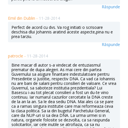
Răspunde
Emil din Dublin -
11-28-2014
Perfect de acord cu dvs. Va rog initiati o scrisoare
deschisa dlui Johannis aratind aceste aspecte,pina nu e
prea tarziu.
Răspunde
patrocle -
11-28-2014
Bine macar dl autor s-a vindecat de entuziasmul
prematur de dupa alegeri. As mai cere din partea
Guvernului sa asigure finantare indestulatoare pentru
Presedintie si Justitie, respectiv DNA. Ca vad ca Iohannis
nu are bani de salarii pentru consilieri de valoare. Ce vrea
Guvernul, sa saboteze institutia prezidentiala? Lui
Basescu i-au tot plecat consilieri a fost un du-te vino
continuu. Iar numarul cazurilor cercetate la DNA creste
de la an la an. Sa le dea sediu DNA. Mai ales ca se pare
ca a ramas singura institutie care mai reformeaza ceva
la clasa politica. Sa ia din bugetul Parchetului General,
care da NUP-uri si sa dea DNA. La urma urmei si in
natura, organele folosite se dezvolta, ca sa raspunda
solicitarilor, iar cele inutile se atrofiaza, ca sa nu