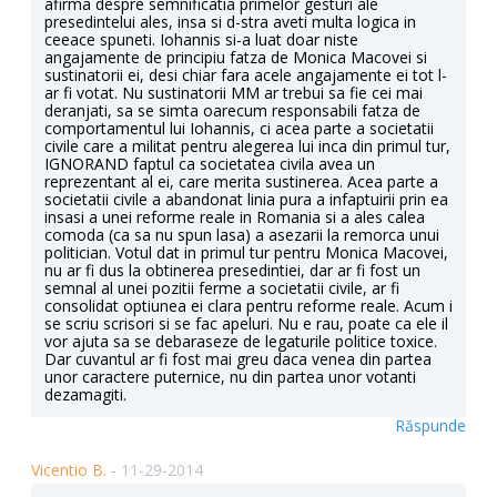
afirma despre semnificatia primelor gesturi ale
presedintelui ales, insa si d-stra aveti multa logica in
ceeace spuneti. Iohannis si-a luat doar niste
angajamente de principiu fatza de Monica Macovei si
sustinatorii ei, desi chiar fara acele angajamente ei tot l-
ar fi votat. Nu sustinatorii MM ar trebui sa fie cei mai
deranjati, sa se simta oarecum responsabili fatza de
comportamentul lui Iohannis, ci acea parte a societatii
civile care a militat pentru alegerea lui inca din primul tur,
IGNORAND faptul ca societatea civila avea un
reprezentant al ei, care merita sustinerea. Acea parte a
societatii civile a abandonat linia pura a infaptuirii prin ea
insasi a unei reforme reale in Romania si a ales calea
comoda (ca sa nu spun lasa) a asezarii la remorca unui
politician. Votul dat in primul tur pentru Monica Macovei,
nu ar fi dus la obtinerea presedintiei, dar ar fi fost un
semnal al unei pozitii ferme a societatii civile, ar fi
consolidat optiunea ei clara pentru reforme reale. Acum i
se scriu scrisori si se fac apeluri. Nu e rau, poate ca ele il
vor ajuta sa se debaraseze de legaturile politice toxice.
Dar cuvantul ar fi fost mai greu daca venea din partea
unor caractere puternice, nu din partea unor votanti
dezamagiti.
Răspunde
Vicentio B. -
11-29-2014