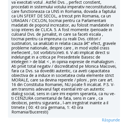
va execitati votul . Astfel Dvs. , perfect constient,
procedati in sistemului votului imperativ neconstitutional,
care functioneaza ca UNS in Romania, dovada a faptului
ca UN SFERT DE SECOL, a trecut prin Romania, ca un
URAGAN / CICLON, tocmai pentru ca Parlamentarii
madatati de poporul increzator, au folosit mandatele in
scop interes de CLICA. 5. A fost momente /perioade in
culoarul Dvs. de jurnalist, in care sa faceti escala ,
tocmai pentru ca impreuna cu realii Dvs. cititori /
sustinatori, sa analizati in relatia cauza â€“ efect, gravele
probleme nationale, despre care , in mod vizibil crass
inefiecient , tot vorbiti/scrieti. 6. V-ati implicat direct si
indelungat in a critica pe Presedintele Basesc de
intelegeri > de blat < , in opinia expresie de mahalagism .
Ati privit total negativ / discreditatnd pe Monica Macovei,
fara ca Dvs. sa dovediti autentic, ca aveti capacitatea
obiectiva de a induce in societatea civila elemente strict
MORALE, care sa devina reperele / piloni , prin care art.
16 din Constitutia Romaniei, NU poate fi incalcat. P.S. V-
am transmis adevarul fapt esential intr-un autentic
dialog social, sens in care imi exprim speranta, ca nu ve-
ti CENZURA comentariul de fata, sens in care , ca
deobicei, pentru siguranta , l-am iregistrat inainte a il
trimete ( 00: 43 ora germana, 1: 43 ora
Romania/Buceresti)
Răspunde