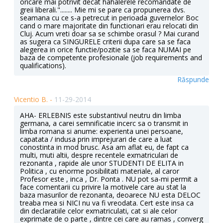
oricare mai potrivit decat hahalerele recomandate de
greii liberali."........ Mie mi se pare ca propunerea dvs.
seamana cu ce s-a petrecut in perioada guvernelor Boc
cand o mare majoritate din functionari erau relocati din
Cluj. Acum vreti doar sa se schimbe orasul ? Mai curand
as sugera ca SINGURELE criterii dupa care sa se faca
alegerea in orice functie/pozitie sa se faca NUMAI pe
baza de competente profesionale (job requirements and
qualifications).
Răspunde
Vicentio B. -
11-29-2014
AHA- ERLEBNIS este substantivul neutru din limba
germana, a carei semnificatie incerc sa o transmit in
limba romana si anume: experienta unei persoane,
capatata / indusa prin imprejurari de care a luat
conostinta in mod brusc. Asa am aflat eu, de fapt ca
multi, muti altii, despre recentele exmatriculari de
rezonanta , rapide ale unor STUDENTI DE ELITA in
Politica , cu enorme posibilitati materiale, al caror
Profesor este , inca , Dr. Ponta . NU pot sa-mi permit a
face comentarii cu privire la motivele care au stat la
baza masurilor de rezonanta, deoarece NU esta DELOC
treaba mea si NICI nu va fi vreodata. Cert este insa ca
din declaratiile celor exmatriculati, cat si ale celor
exprimate de o parte , dintre cei care au ramas , converg