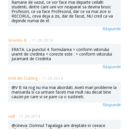
Ramane de vazut, ce vor face mai departe ceilalti
studenti, dintre care unii vor neaparat sa devina brusc
Profesori, ce va face Profesorul, dar ce va mai zice si
RECORUL, ceva deja a zis, dar de facut, NU cred ca va
depinde numai de el.
Răspunde
Vicentio B. -
11-29-2014
ERATA. La punctul 4. formularea > conform viitorului
uramt de credinta < corecte este : > conform viitorului
Juramant de Credinta
Răspunde
Emil din Dubling -
11-29-2014
@V B Va rog nu ma mai abordati. Aveti mari probleme la
mansarda si ca urmare faceti mai mult rau decat bine
cauzei pe care vi se pare ca o sustineti.
Răspunde
valll -
11-29-2014
@cineva: Domnul Tapalaga are dreptate in ceeace