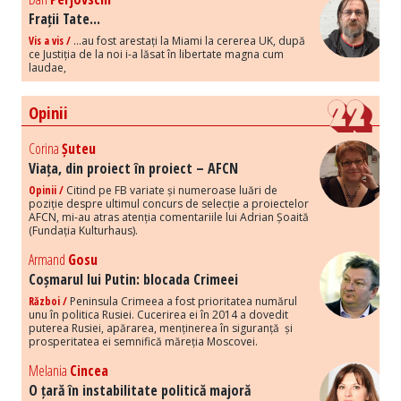
Frații Tate...
Vis a vis /
...au fost arestați la Miami la cererea UK, după
ce Justiția de la noi i-a lăsat în libertate magna cum
laudae,
Opinii
Corina
Șuteu
Viața, din proiect în proiect – AFCN
Opinii /
Citind pe FB variate și numeroase luări de
poziție despre ultimul concurs de selecție a proiectelor
AFCN, mi-au atras atenția comentariile lui Adrian Șoaită
(Fundația Kulturhaus).
Armand
Gosu
Coșmarul lui Putin: blocada Crimeei
Război /
Peninsula Crimeea a fost prioritatea numărul
unu în politica Rusiei. Cucerirea ei în 2014 a dovedit
puterea Rusiei, apărarea, menținerea în siguranță și
prosperitatea ei semnifică măreția Moscovei.
Melania
Cincea
O țară în instabilitate politică majoră