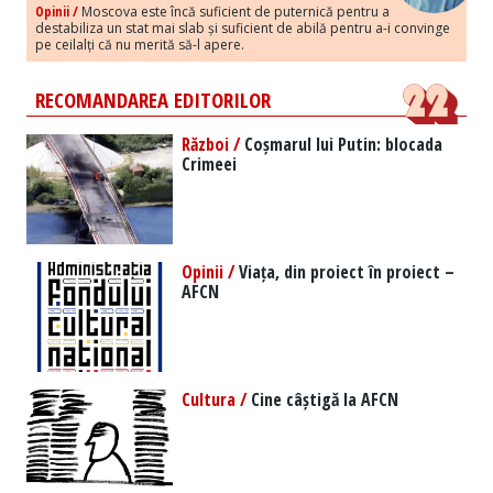
Opinii /
Moscova este încă suficient de puternică pentru a
destabiliza un stat mai slab și suficient de abilă pentru a-i convinge
pe ceilalți că nu merită să-l apere.
RECOMANDAREA EDITORILOR
Război /
Coșmarul lui Putin: blocada
Crimeei
Opinii /
Viața, din proiect în proiect –
AFCN
Cultura /
Cine câștigă la AFCN