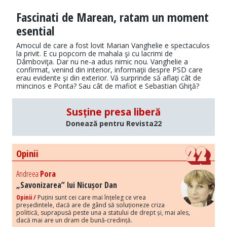
Fascinati de Marean, ratam un moment
esential
Amocul de care a fost lovit Marian Vanghelie e spectaculos
la privit. E cu popcorn de mahala şi cu lacrimi de
Dâmboviţa. Dar nu ne-a adus nimic nou. Vanghelie a
confirmat, venind din interior, informaţii despre PSD care
erau evidente şi din exterior. Vă surprinde să aflaţi cât de
mincinos e Ponta? Sau cât de mafiot e Sebastian Ghiţă?
Susține presa liberă
Donează pentru Revista22
Opinii
Andreea
Pora
„Savonizarea” lui Nicușor Dan
Opinii /
Puțini sunt cei care mai înțeleg ce vrea
președintele, dacă are de gând să soluționeze criza
politică, suprapusă peste una a statului de drept și, mai ales,
dacă mai are un dram de bună-credință.