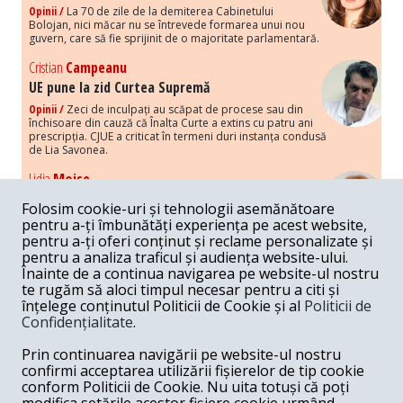
Opinii /
La 70 de zile de la demiterea Cabinetului
Bolojan, nici măcar nu se întrevede formarea unui nou
guvern, care să fie sprijinit de o majoritate parlamentară.
Cristian
Campeanu
UE pune la zid Curtea Supremă
Opinii /
Zeci de inculpați au scăpat de procese sau din
închisoare din cauză că Înalta Curte a extins cu patru ani
prescripția. CJUE a criticat în termeni duri instanța condusă
de Lia Savonea.
Lidia
Moise
Costurile economice ale haosului politic
Folosim cookie-uri și tehnologii asemănătoare
Opinii /
Economia nu poate rezista cu retorica falsă a
pentru a-ți îmbunătăți experiența pe acest website,
susținerii intereselor poporului, care, de fapt, ascunde
pentru a-ți oferi conținut și reclame personalizate și
obsesia menținerii privilegiilor și a averilor unor caste.
pentru a analiza traficul și audiența website-ului.
Înainte de a continua navigarea pe website-ul nostru
Melania
Cincea
te rugăm să aloci timpul necesar pentru a citi și
Noi puseuri de xenofobie din partea românilor
înțelege conținutul Politicii de Cookie și al
Politicii de
„neaoși”
Confidențialitate
.
Opinii /
Periodic, în spațiul public sunt voci care lansează
mesaje xenofobe la adresa câte unui politician care deranjează un
Prin continuarea navigării pe website-ul nostru
anumit grup politico-mediatic, într-un anumit moment.
confirmi acceptarea utilizării fișierelor de tip cookie
conform Politicii de Cookie. Nu uita totuși că poți
Armand
Gosu