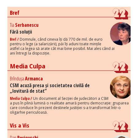
Bref
Tia
Serbanescu
Fără soluții
Bref /
Domnule, când cineva îți dă 770 de mil. de euro
pentru o lege (a salarizării), păi îți aduni toate mințile
astfel ca legea să arate cât mai bine posibil. Mai ales când ai
ani întregi la dispoziție.
Media Culpa
Brîndușa
Armanca
CSM acuză presa și societatea civilă de
„lovitură de stat”
Media Culpa /
Un document al Secției de judecători a CSM
a pus în plină lumină o realitate amară pentru democrație: gruparea
care conduce în prezent destinele justiției s-a transformat într-o
oligarhie periculoasă.
Vis a Vis
Dan
Perjovschi