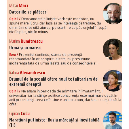
Mihai
Maci
Datoriile se plătesc
Opinii /
Deocamdată e liniștit: vorbește monoton, nu
spune mare lucru, dar lasă să se înțeleagă ce trebuie, dă
din mâini și se uită aiurea; pe scurt – e ca pătrunjelul în supă:
nici în plus, nici în minus.
Marina
Dumitrescu
Urma și urmarea
Eseu /
Prezentul continuu, starea de prezență
recomandată în orice spiritualitate, nu presupune
indiferența față de urma lăsată sau de consecințele ei.
Raluca
Alexandrescu
Drumul de la școală către noul totalitarism de
extremă dreaptă
Opinii /
Ne aflăm în perioada de admitere în învățământul
universitar, iar la științe politice concurența este mai mare decât în
anii precedenți, ceea ce în sine e un lucru bun, dacă nu te uiți decât la
cifre.
Ciprian
Cucu
Narațiuni putiniste: Rusia măreață și inevitabilă
(II)