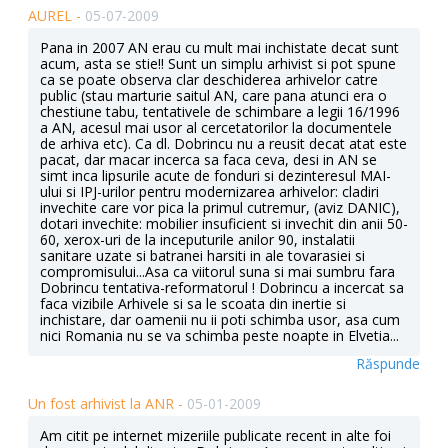
AUREL -
05-07-2009
Pana in 2007 AN erau cu mult mai inchistate decat sunt
acum, asta se stie!! Sunt un simplu arhivist si pot spune
ca se poate observa clar deschiderea arhivelor catre
public (stau marturie saitul AN, care pana atunci era o
chestiune tabu, tentativele de schimbare a legii 16/1996
a AN, acesul mai usor al cercetatorilor la documentele
de arhiva etc). Ca dl. Dobrincu nu a reusit decat atat este
pacat, dar macar incerca sa faca ceva, desi in AN se
simt inca lipsurile acute de fonduri si dezinteresul MAI-
ului si IPJ-urilor pentru modernizarea arhivelor: cladiri
invechite care vor pica la primul cutremur, (aviz DANIC),
dotari invechite: mobilier insuficient si invechit din anii 50-
60, xerox-uri de la inceputurile anilor 90, instalatii
sanitare uzate si batranei harsiti in ale tovarasiei si
compromisului...Asa ca viitorul suna si mai sumbru fara
Dobrincu tentativa-reformatorul ! Dobrincu a incercat sa
faca vizibile Arhivele si sa le scoata din inertie si
inchistare, dar oamenii nu ii poti schimba usor, asa cum
nici Romania nu se va schimba peste noapte in Elvetia...
Răspunde
Un fost arhivist la ANR -
05-01-2009
Am citit pe internet mizeriile publicate recent in alte foi