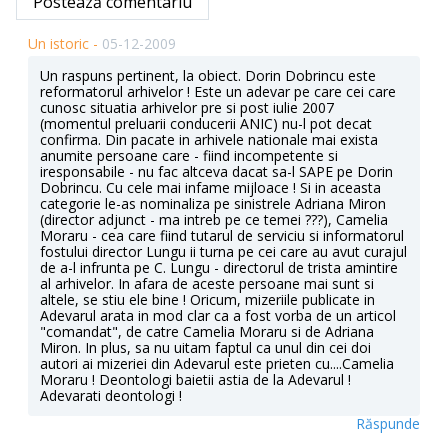
Postează comentariu
Un istoric -
05-12-2009
Un raspuns pertinent, la obiect. Dorin Dobrincu este
reformatorul arhivelor ! Este un adevar pe care cei care
cunosc situatia arhivelor pre si post iulie 2007
(momentul preluarii conducerii ANIC) nu-l pot decat
confirma. Din pacate in arhivele nationale mai exista
anumite persoane care - fiind incompetente si
iresponsabile - nu fac altceva dacat sa-l SAPE pe Dorin
Dobrincu. Cu cele mai infame mijloace ! Si in aceasta
categorie le-as nominaliza pe sinistrele Adriana Miron
(director adjunct - ma intreb pe ce temei ???), Camelia
Moraru - cea care fiind tutarul de serviciu si informatorul
fostului director Lungu ii turna pe cei care au avut curajul
de a-l infrunta pe C. Lungu - directorul de trista amintire
al arhivelor. In afara de aceste persoane mai sunt si
altele, se stiu ele bine ! Oricum, mizeriile publicate in
Adevarul arata in mod clar ca a fost vorba de un articol
"comandat", de catre Camelia Moraru si de Adriana
Miron. In plus, sa nu uitam faptul ca unul din cei doi
autori ai mizeriei din Adevarul este prieten cu....Camelia
Moraru ! Deontologi baietii astia de la Adevarul !
Adevarati deontologi !
Răspunde