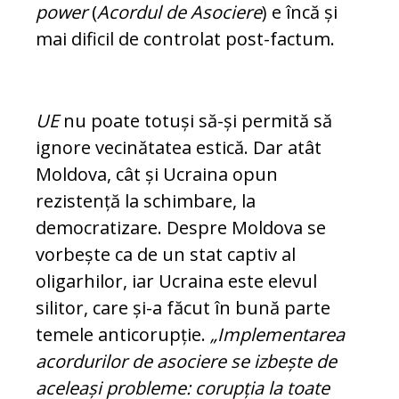
power
(
Acordul de Asociere
) e încă și
mai dificil de controlat post-factum.
UE
nu poate totuși să-și permită să
ignore vecinătatea estică. Dar atât
Moldova, cât și Ucraina opun
rezistență la schimbare, la
democratizare. Despre Moldova se
vor­beș­te ca de un stat captiv al
oligarhilor, iar Ucraina este elevul
silitor, care și-a făcut în bună parte
temele anticorupție.
„Im­plementarea
acordurilor de asociere se izbește de
aceleași probleme: corupția la toate