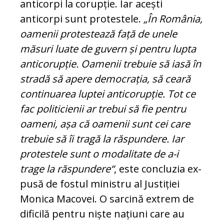
anticorpi la corupție. Iar acești
anticorpi sunt pro­testele.
„În România,
oamenii protes­tea­ză față de unele
măsuri luate de guvern și pentru lupta
anticorupție. Oamenii tre­buie să iasă în
stradă să apere demo­cra­ția, să ceară
continuarea luptei anti­co­rup­ție. Tot ce
fac politicienii ar trebui să fie pentru
oameni, așa că oamenii sunt cei care
trebuie să îi tragă la răspundere. Iar
protestele sunt o modalitate de a-i
trage la răspundere“
, este concluzia ex­
pu­să de fostul ministru al Justiției
Monica Macovei. O sarcină extrem de
dificilă pen­tru niște națiuni care au