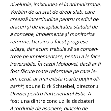
nivelurile, imixtiunea ei în ad­ministrație.
Vorbim de un stat de drept slab, care
creează incertitudine pentru me­diul de
afaceri și de incapitacitatea sta­tului de
a concepe, implementa și mo­nitoriza
reforme. Ucraina a făcut pro­gre­se
uriașe, dar acum trebuie să se con­cen­
treze pe implementare, pentru a le face
ireversibile. În cazul Moldovei, dacă ar fi
fost făcute toate reformele pe care le-
am ce­rut, ar mai exista foarte puțini oli­
garhi“
, spune Dirk Schuebel, directorul
Di­viziei pentru Parteneriatul Estic
. A
fost una dintre concluziile dezbaterii
Acor­du­rile de asociere, dincolo de