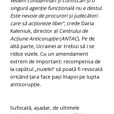
vedem condamnări și con­fis­cări și o
singură agenție funcțională nu e destul.
Este nevoie de procurori și ju­decători
care să acționeze liber“
, crede Daria
Kaleniuk, director al
Centrului de
Acțiune Anticorupție
(
ANTAC
). Pe de
altă parte, Ucrainei ar trebui să i se
ridice vi­ze­le. Cu un amendament
extrem de im­por­tant: recompensa de
la capătul „nuielei“ să poată fi revocată
oricând țara face pași înapoi pe lupta
anticorupție.
Sufocată, așadar, de ultimele