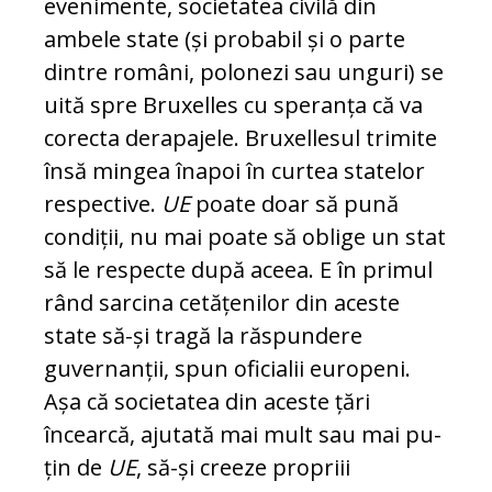
evenimente, societatea civilă din
ambele state (și pro­ba­bil și o parte
dintre români, polonezi sau un­guri) se
uită spre Bruxelles cu speranța că va
corecta derapajele. Bruxellesul tri­mite
însă mingea înapoi în curtea statelor
respective.
UE
poate doar să pună
con­diții, nu mai poate să oblige un stat
să le respecte după aceea. E în primul
rând sar­cina cetățenilor din aceste
state să-și tra­gă la răspundere
guvernanții, spun ofi­cia­lii europeni.
Așa că societatea din aceste țări
încearcă, ajutată mai mult sau mai pu­
țin de
UE
, să-și creeze propriii