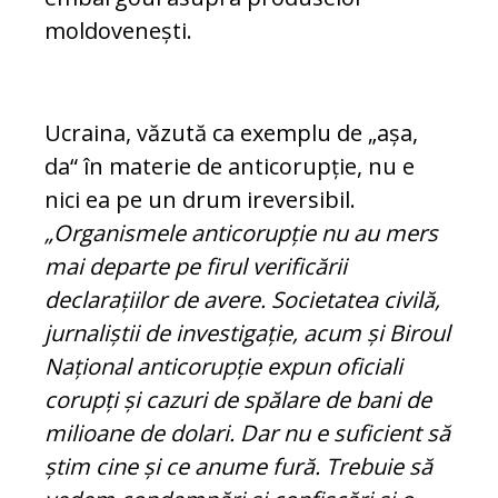
moldovenești.
Ucraina, văzută ca exemplu de „așa,
da“ în materie de anticorupție, nu e
nici ea pe un drum ireversibil.
„Organismele an­ti­co­rupție nu au mers
mai departe pe firul ve­rificării
declarațiilor de avere. Socie­ta­tea civilă,
jurnaliștii de investigație, acum și Biroul
Național anticorupție ex­pun oficiali
corupți și cazuri de spălare de bani de
milioane de dolari. Dar nu e suficient să
știm cine și ce anume fură. Trebuie să