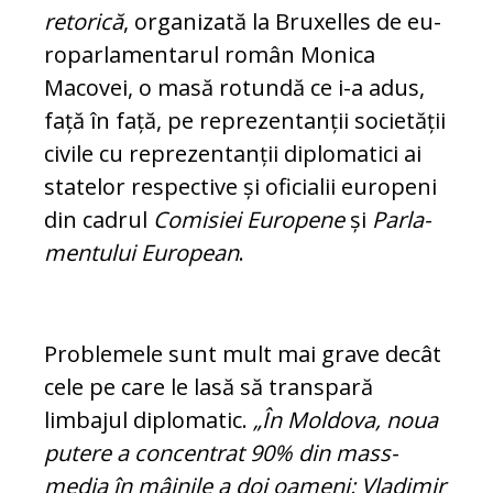
retorică
, or­ganizată la Bruxelles de eu­
roparlamentarul român Mo­nica
Macovei, o masă rotundă ce i-a adus,
față în față, pe reprezentanții so­cietății
civile cu re­pre­zen­tanții diplomatici ai
sta­telor respective și oficialii europeni
din cadrul
Co­misiei Europene
și
Par­la­
mentului European
.
Problemele sunt mult mai grave decât
cele pe care le lasă să trans­pa­ră
limbajul diplomatic.
„În Moldova, no­ua
putere a concentrat 90% din mass-
media în mâinile a doi oameni: Vladimir