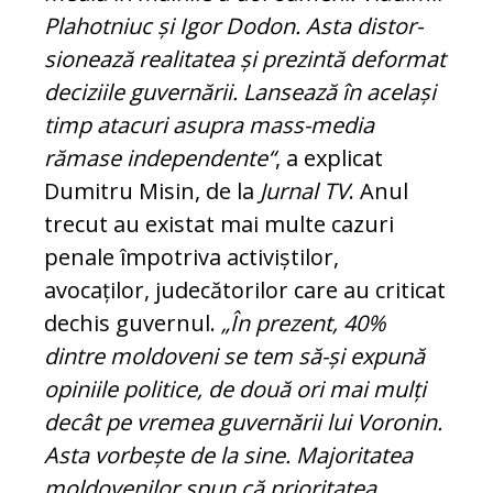
Plahotniuc și Igor Dodon. Asta distor­
sio­nează realitatea și prezintă deformat
de­ci­ziile guvernării. Lansează în același
timp atacuri asupra mass-media
rămase independente“
, a explicat
Dumitru Misin, de la
Jurnal TV
. Anul
trecut au existat mai multe cazuri
penale împotriva acti­viș­tilor,
avocaților, judecătorilor care au cri­ticat
dechis guvernul.
„În prezent, 40%
dintre moldoveni se tem să-și expună
opi­niile politice, de două ori mai mulți
decât pe vremea guvernării lui Voronin.
Asta vorbește de la sine. Majoritatea
mol­dovenilor spun că prioritatea