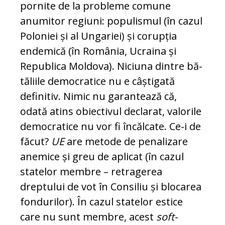
pornite de la pro­ble­me comune
anumitor re­giuni: populismul (în cazul
Poloniei și al Ungariei) și corupția
endemică (în Ro­mânia, Ucraina și
Republica Moldova). Niciuna dintre bă­
tăliile democratice nu e câștigată
definitiv. Nimic nu garantează că,
odată atins obiectivul declarat, va­­lorile
democratice nu vor fi încălcate. Ce-i de
făcut?
UE
are metode de penalizare
anemice și greu de aplicat (în cazul
statelor membre – retragerea
dreptului de vot în Consiliu și blocarea
fondurilor). În cazul statelor es­ti­ce
care nu sunt membre, acest
soft-