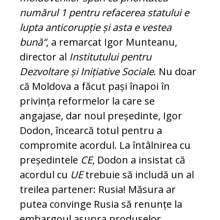
numărul 1 pentru refacerea statului e
lupta antico­rupție și asta e vestea
bună“
, a remarcat Igor Munteanu,
director al
Institutului pen­tru
Dezvoltare și Inițiative Sociale
. Nu doar
că Moldova a făcut pași înapoi în
privința reformelor la care se
angajase, dar noul președinte, Igor
Dodon, încearcă totul pentru a
compromite acordul. La în­tâlnirea cu
președintele
CE
, Dodon a in­sis­tat că
acordul cu
UE
trebuie să includă un al
treilea partener: Rusia! Măsura ar
putea convinge Rusia să renunțe la
embargoul asupra produselor