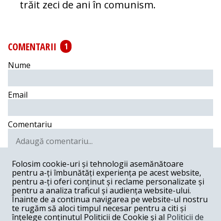
trăit zeci de ani în comunism.
COMENTARII
1
Nume
Email
Comentariu
Folosim cookie-uri și tehnologii asemănătoare
pentru a-ți îmbunătăți experiența pe acest website,
Postează comentariu
pentru a-ți oferi conținut și reclame personalizate și
pentru a analiza traficul și audiența website-ului.
Vicentio B. -
02-16-2017
Înainte de a continua navigarea pe website-ul nostru
te rugăm să aloci timpul necesar pentru a citi și
Un articol cu METEHNE de SUBSTANTA. Ati aflat deabia
înțelege conținutul Politicii de Cookie și al
Politicii de
acum de "Corupţia - o meteahnă comună în Europa de