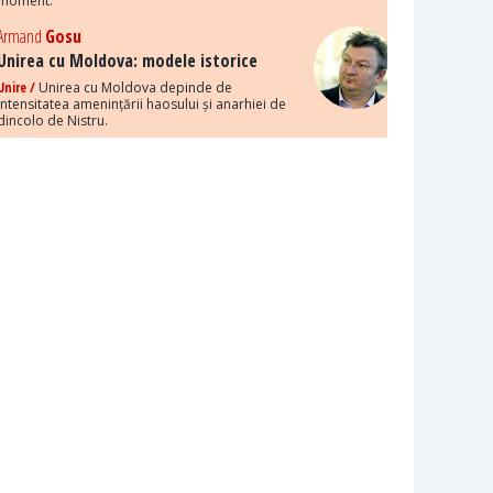
moment.
Armand
Gosu
Unirea cu Moldova: modele istorice
Unire /
Unirea cu Moldova depinde de
intensitatea amenințării haosului și anarhiei de
dincolo de Nistru.