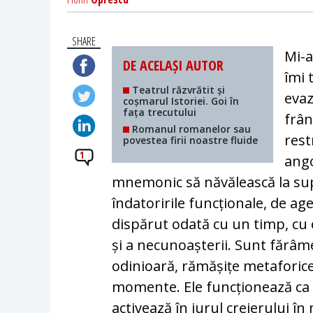
SHARE
Mi-a
DE ACELAȘI AUTOR
îmi 
Teatrul răzvrătit și
evaz
coșmarul Istoriei. Goi în
fața trecutului
frân
Romanul romanelor sau
rest
povestea firii noastre fluide
1
ango
mnemonic să năvălească la sup
îndatoririle funcționale, de ag
dispărut odată cu un timp, cu 
și a necunoașterii. Sunt fărâm
odinioară, rămășițe metaforice
momente. Ele funcționează ca ni
activează în jurul creierului î