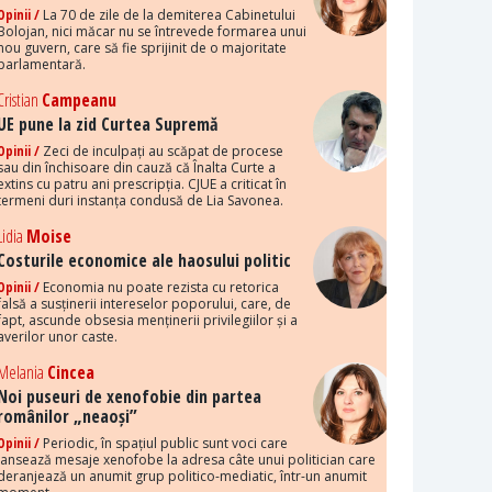
Opinii /
La 70 de zile de la demiterea Cabinetului
Bolojan, nici măcar nu se întrevede formarea unui
nou guvern, care să fie sprijinit de o majoritate
parlamentară.
Cristian
Campeanu
UE pune la zid Curtea Supremă
Opinii /
Zeci de inculpați au scăpat de procese
sau din închisoare din cauză că Înalta Curte a
extins cu patru ani prescripția. CJUE a criticat în
termeni duri instanța condusă de Lia Savonea.
Lidia
Moise
Costurile economice ale haosului politic
Opinii /
Economia nu poate rezista cu retorica
falsă a susținerii intereselor poporului, care, de
fapt, ascunde obsesia menținerii privilegiilor și a
averilor unor caste.
Melania
Cincea
Noi puseuri de xenofobie din partea
românilor „neaoși”
Opinii /
Periodic, în spațiul public sunt voci care
lansează mesaje xenofobe la adresa câte unui politician care
deranjează un anumit grup politico-mediatic, într-un anumit