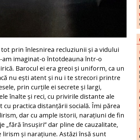
 tot prin înlesnirea recluziunii și a vidului
i-am imaginat-o întotdeauna într-o
irică. Barocul ei era greoi și uniform, ca un
că nu ești atent și nu i te strecori printre
sele, prin curțile ei secrete și largi,
le înalte și reci, cu privirile distante ale
lt cu practica distanțării socială. Îmi părea
lirism, dar cu ample istorii, narațiuni de fin
e „fără însușiri” dar pline de cauzalitate,
e lirism și narațiune. Astăzi însă sunt