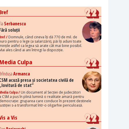
Bref
Tia
Serbanescu
Fără soluții
Bref /
Domnule, când cineva îți dă 770 de mil. de
euro pentru o lege (a salarizării), păi îți aduni toate
mințile astfel ca legea să arate cât mai bine posibil.
Mai ales când ai ani întregi la dispoziție.
Media Culpa
Brîndușa
Armanca
CSM acuză presa și societatea civilă de
„lovitură de stat”
Media Culpa /
Un document al Secției de judecători
a CSM a pus în plină lumină o realitate amară pentru
democrație: gruparea care conduce în prezent destinele
justiției s-a transformat într-o oligarhie periculoasă.
Vis a Vis