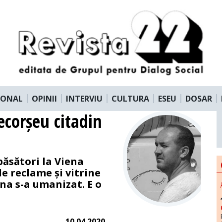
IONAL
OPINII
INTERVIU
CULTURA
ESEU
DOSAR
 ecorșeu citadin
păsători la Viena
e reclame și vitrine
ena s-a umanizat. E o
10.04.2020