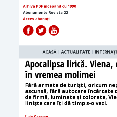
Arhiva PDF începând cu 1990
Abonamente Revista 22
Acces abonați
ACASĂ
ACTUALITATE
INTERNAȚ
Apocalipsa lirică. Viena,
în vremea molimei
Fără armate de turiști, oricum ne
ascunsă, fără autocare încărcate d
de firmă, luminate și colorate, Vi
liniște care îți dă timp s-o vezi.
Florin
Oprescu