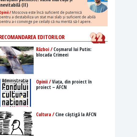
inevitabilă (II)
Opinii /
Moscova este încă suficient de puternică
pentru a destabiliza un stat mai slab și suficient de abilă
pentru a-i convinge pe ceilalți că nu merită să-l apere.
RECOMANDAREA EDITORILOR
Război /
Coșmarul lui Putin:
blocada Crimeei
Opinii /
Viața, din proiect în
proiect – AFCN
Cultura /
Cine câștigă la AFCN