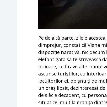
Pe de altă parte, zilele acestea,
dimprejur, constat că Viena m
dispoziție narativă, nicidecum l
elefant gata să te strivească da
picioare, cu firave alternanțe ve
ascunse turiștilor, cu interioare
locuitorilor ei, obișnuiți de mu
un oraș lipsit, dezinteresat de 
de siècle decadent, cu personaj
situat cel mult la granița dintr