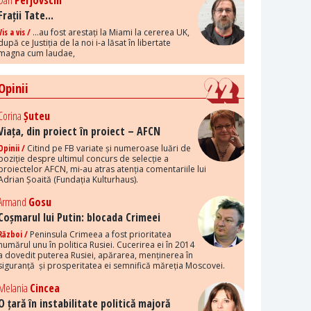
Dan
Perjovschi
Frații Tate...
Vis a vis /
...au fost arestați la Miami la cererea UK,
după ce Justiția de la noi i-a lăsat în libertate
magna cum laudae,
Opinii
Corina
Șuteu
Viața, din proiect în proiect – AFCN
Opinii /
Citind pe FB variate și numeroase luări de
poziție despre ultimul concurs de selecție a
proiectelor AFCN, mi-au atras atenția comentariile lui
Adrian Șoaită (Fundația Kulturhaus).
Armand
Gosu
Coșmarul lui Putin: blocada Crimeei
Război /
Peninsula Crimeea a fost prioritatea
numărul unu în politica Rusiei. Cucerirea ei în 2014
a dovedit puterea Rusiei, apărarea, menținerea în
siguranță și prosperitatea ei semnifică măreția Moscovei.
Melania
Cincea
O țară în instabilitate politică majoră