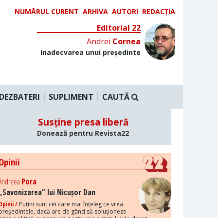
NUMĂRUL CURENT
ARHIVA
AUTORI
REDACȚIA
Editorial 22
Andrei
Cornea
Inadecvarea unui președinte
DEZBATERI
SUPLIMENT
CAUTĂ
Susține presa liberă
Donează pentru Revista22
Opinii
Andreea
Pora
„Savonizarea” lui Nicușor Dan
Opinii /
Puțini sunt cei care mai înțeleg ce vrea
președintele, dacă are de gând să soluționeze