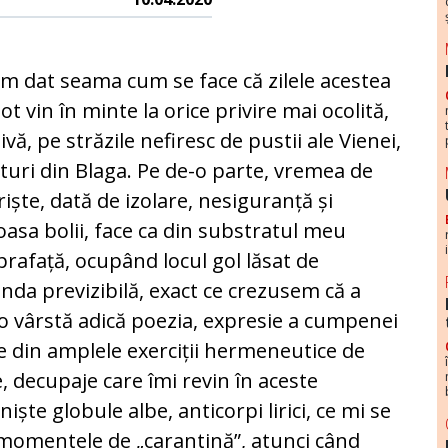
m dat seama cum se face că zilele acestea
tot vin în minte la orice privire mai ocolită,
ivă, pe străzile nefiresc de pustii ale Vienei,
turi din Blaga. Pe de-o parte, vremea de
riște, dată de izolare, nesiguranță și
asa bolii, face ca din substratul meu
rafață, ocupând locul gol lăsat de
enda previzibilă, exact ce crezusem că a
o vârstă adică poezia, expresie a cumpenei
e din amplele exerciții hermeneutice de
, decupaje care îmi revin în aceste
ște globule albe, anticorpi lirici, ce mi se
n momentele de „carantină”, atunci când