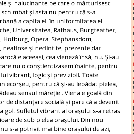
le și halucinante pe care o mărturisesc.
a schimbat și asta nu pentru că s-a
bană a capitalei, în uniformitatea ei
che, Universitatea, Rathaus, Burgteather,
, Hofburg, Opera, Stephansdom,
, neatinse și neclintite, prezente dar
arocă e aceeași, cea vieneză însă, nu. Și-au
e care nu o conștientizasem înainte, pentru
i vibrant, logic și previzibil. Toate
un ecorșeu, pentru că și-au lepădat pielea,
dădeau sensul măreției. Viena e goală din
r de distanțare socială și pare că a devenit
 gol. Sufletul vibrant al orașului s-a retras
erioare de sub pielea orașului. Din nou
 nu s-a potrivit mai bine orașului de azi,