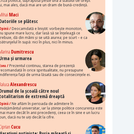
criza politică, suprapusă peste una a statului de drept
și, mai ales, dacă mai are un dram de bună-credință.
Mihai
Maci
Datoriile se plătesc
Opinii /
Deocamdată e liniștit: vorbește monoton,
nu spune mare lucru, dar lasă să se înțeleagă ce
trebuie, dă din mâini și se uită aiurea; pe scurt – e ca
pătrunjelul în supă: nici în plus, nici în minus.
Marina
Dumitrescu
Urma și urmarea
Eseu /
Prezentul continuu, starea de prezență
recomandată în orice spiritualitate, nu presupune
indiferența față de urma lăsată sau de consecințele ei.
Raluca
Alexandrescu
Drumul de la școală către noul
totalitarism de extremă dreaptă
Opinii /
Ne aflăm în perioada de admitere în
învățământul universitar, iar la științe politice concurența este
mai mare decât în anii precedenți, ceea ce în sine e un lucru
bun, dacă nu te uiți decât la cifre.
Ciprian
Cucu
Narațiuni putiniste: Rusia măreață și