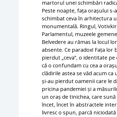
martorul unei schimbări radica
Peste noapte, fața orașului s-
schimbat ceva în arhitectura ur
monumentală. Ringul, Votivkir
Parlamentul, muzeele gemene
Belvedere au rămas la locul lor
absente. Ce paradox! Fața lor b
pierdut „ceva”, o identitate p
că o confundam cu cea a orașulu
clădirile astea se văd acum ca 
și-au pierdut oamenii care le 
pricina pandemiei și a măsurilo
un oraș de tinichea, care sună a
încet, încet în abstractele int
livresc o spun, parcă niciodată