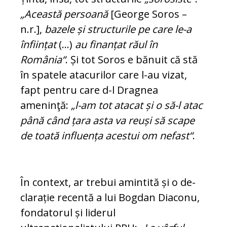
„Aceas­tă persoană
[George Soros –
n.r.],
bazele și structurile pe care le-a
înființat
(...)
au finanțat răul în
România“
. Și tot Soros e bănuit că stă
în spatele atacurilor care l-au vizat,
fapt pentru care d-l Drag­nea
ameninţă:
„l-am tot atacat și o să-l atac
până când țara asta va reuși să sca­pe
de toată influența acestui om ne­fast“
.
În context, ar trebui amintită și o de­
cla­rație recentă a lui Bogdan Diaconu,
fon­datorul și liderul