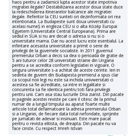
haos pentru a zadarnicii lupta acestor state impotriva
migratiei ilegale? Destabilizarea acestor doua state duce
la redeschiderea itinerarelor balcanice ale migratiei
ilegale. Referitor la CEU sunteti ori dezinformata ori rea
intentionata. La Budapeste sunt doua universitati cu
acelasi numeȘ in engleza CEU si o alta Közép Europai
Egyetem (Universitate Central Europeana). Prima are
sediul in SUA si nu are decat o adresa si nu si o
universitate mama. Dar nu acest lucru este esentialul. La
infiintare acesasta universitate a primit o serie de
privilegii de la guvernele socialiste. In 2011 guvernul
premierului Orban a decis sa dea o perioada de gratie de
5 ani tuturor celor 28 universitati straine din Ungaria
pentru a se acredita conform legislatiei in vigoare. O
singura universitate s-a achitat de aceste cerinte. Ieri in
sedinta de guvern din Budapesta premierul a spus clar
ca scopul noii legi nu este sa inchida univwersitati ci
acestea sa fie acreditate, sa intre in legalitate si
concurenta sa fie identica pentru toti fara privilegii
pentru unii. Cam asa stau lucrurile Dna ziarist. Din pacate
in paginile acestei reviste pe care il citesc de la primul
numar de a lungul timpului au aparut foarte multe
articole total defaimatoare la adresa premierului Orban
si a Ungariei, de fiecare data total nefondate, sprijinite
pe jumatati de adevar si insinuari. Este mare pacat
pentru o revista elitista, de dreapta. Din pacate nu va
face cinste. Cu respect Imreh Istvan