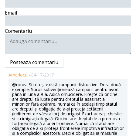
Email
Comentariu
Postează comentariu
Amerlocu -
04-17-2017
@ronea Și totuși există campanii distructive. Dora două
exemple: Soros subvenționează campanii pentru avort
până în luna a 9-a. Adică omucidere. Firește că oricine
are dreptul să lupte pentru dreptul la asasinat al
minorilor fără apărare, numai că în același timp statul
are dreptul și obligația de a-și proteja cetățenii
(indiferent de vârsta lor) de ucigași. Exact aeeași chestie
și cu imigrația ilegală: Oricine are dreptul de a promova
forțarea ilegală a unei frontiere. Numai că statul are
obligația de a-și proteja frontierele împotriva infractorilor
și a complicilor acestora. Deci e obligat să ia măsurile