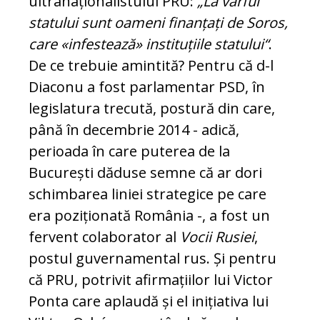
ultranaționalistului PRU:
„La vârful
statului sunt oameni finanțați de Soros,
care «infestează» instituțiile statului“
.
De ce trebuie amintită? Pentru că d-l
Diaconu a fost parlamentar PSD, în
legislatura trecută, postură din care,
până în decembrie 2014 - adică,
perioada în care puterea de la
București dăduse semne că ar dori
schimbarea liniei strategice pe care
era poziționată România -, a fost un
fer­vent colaborator al
Vocii Rusiei
,
postul guvernamental rus. Și pentru
că PRU, potrivit afirmațiilor lui Victor
Ponta care aplaudă și el inițiativa lui