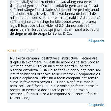
(spațiu vital) și pentru nimicirea sau alungarea evreilor
din spațiul german. Dacă autoritățile germane ar fi avut
suficient sânge în instalație să-l deporteze pe imigrantul
ilegal obraznic și isteric ar fi salvat lumea de la zeci de
milioane de morți și suferințe inimaginabile. Asta doar că
să înțelegi ce consecințe teribile poate avea ignorarea
legii. E foart posibil ca Hitler-ul 2.0 islamonazist să fi
ajuns deja în Europa cu spirjinul măcar moral a tot soiul
de degenerați de teapa lui Soros & Co...
Răspunde
ronea -
04-17-2017
Nu exista campanii destrctive si instructive. Fiecare are
dreptul la exprimare. Nu esti de acord cu ce zice Soros?
Schimba postul! Nici eu nu sint de acord cu ce zice
biserica ortodoxa. Ei si? Ce sa fac? Sa cer o lega care sa-i
interzica bisericii otodoxe sa se exprime? Comparatia cu
Hitler e deplasata. Hitler nu a facut campanii antisemite
si nici in favorarea razboiului. Daca s-ar fi rezumat la
asta, totul ar fi fost OK. La el e vorba de fapte: a tras la
propriu in evrei si a declansat la propriu un razboi.
Sesizezi diferenta intre a te exprima si a trece la fapte?
Numai bine,
Răspunde