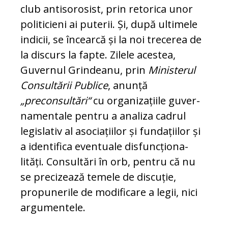
club an­ti­so­rosist, prin retorica unor
po­liticieni ai puterii. Și, du­pă ultimele
in­di­cii, se în­cearcă și la noi trecerea de
la discurs la fap­te. Zilele acestea,
Guvernul Grindeanu, prin
Ministerul
Consultării Pu­blice
, anun­ță
„preconsultări“
cu or­ga­nizațiile gu­ver­
namentale pentru a analiza cadrul
legis­la­tiv al asociațiilor și funda­ții­lor și
a iden­tifica eventuale disfunc­țio­na­
lități. Con­sul­tări în orb, pentru că nu
se precizează te­mele de discuție,
propunerile de mo­di­fi­ca­re a legii, nici
argumentele.