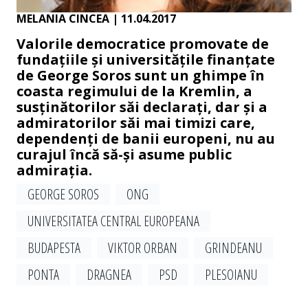
MELANIA CINCEA
| 11.04.2017
Valorile democratice promovate de
fundațiile și universitățile finanțate
de George Soros sunt un ghimpe în
coasta regimului de la Kremlin, a
susținătorilor săi declarați, dar și a
admiratorilor săi mai timizi care,
dependenți de banii europeni, nu au
curajul încă să-și asume public
admirația.
GEORGE SO­ROS
ONG
UNIVERSITATEA CENTRAL EUROPEANA
BUDAPESTA
VIKTOR ORBAN
GRINDEANU
PONTA
DRAGNEA
PSD
PLESOIANU