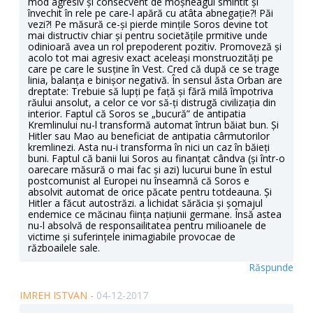
mod agresiv și consecvent de moșneagul smintit și
învechit în rele pe care-l apără cu atâta abnegație?! Păi
vezi?! Pe măsură ce-și pierde mințile Soros devine tot
mai distructiv chiar și pentru societățile prmitive unde
odinioară avea un rol prepoderent pozitiv. Promoveză și
acolo tot mai agresiv exact aceleași monstruozități pe
care pe care le susține în Vest. Cred că după ce se trage
linia, balanța e binișor negativă. În sensul ăsta Orban are
dreptate: Trebuie să lupți pe față și fără milă împotriva
răului ansolut, a celor ce vor să-ți distrugă civilizația din
interior. Faptul că Soros se „bucură” de antipatia
Kremlinului nu-l transformă automat întrun băiat bun. Și
Hitler sau Mao au beneficiat de antipatia cârmutorilor
kremlinezi. Asta nu-i transforma în nici un caz în băieți
buni. Faptul că banii lui Soros au finanțat cândva (și într-o
oarecare măsură o mai fac și azi) lucurui bune în estul
postcomunist al Europei nu înseamnă că Soros e
absolvit automat de orice păcate pentru totdeauna. Și
Hitler a făcut autostrăzi. a lichidat sărăcia și șomajul
endemice ce măcinau ființa națiunii germane. Însă astea
nu-l absolvă de responsailitatea pentru milioanele de
victime și suferințele inimagiabile provocae de
războailele sale.
Răspunde
IMREH ISTVAN -
04-12-2017