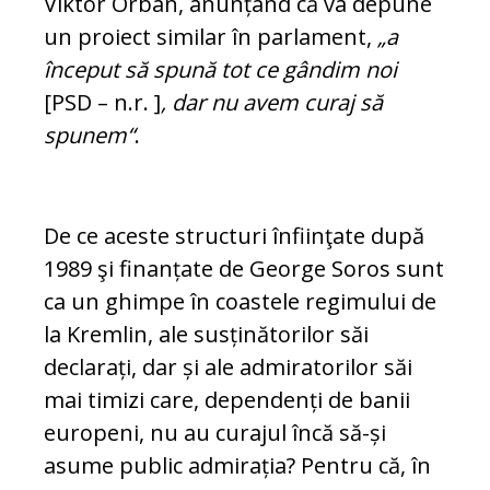
Viktor Orbán, anunțând că va depune
un proiect similar în parlament,
„a
început să spună tot ce gân­dim noi
[PSD – n.r. ]
, dar nu avem curaj să
spunem“
.
De ce aceste structuri înfiinţate după
1989 şi finanțate de George Soros sunt
ca un ghimpe în coastele regimului de
la Krem­lin, ale susținătorilor săi
declarați, dar și ale admiratorilor săi
mai timizi care, de­pendenți de banii
europeni, nu au curajul încă să-și
asume public admirația? Pentru că, în