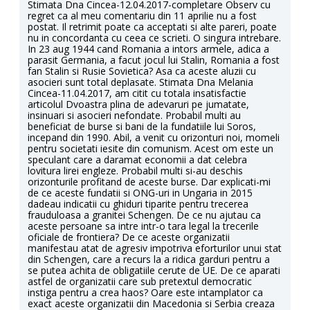
Stimata Dna Cincea-12.04.2017-completare Observ cu
regret ca al meu comentariu din 11 aprilie nu a fost
postat. Il retrimit poate ca acceptati si alte pareri, poate
nu in concordanta cu ceea ce scrieti. O singura intrebare.
In 23 aug 1944 cand Romania a intors armele, adica a
parasit Germania, a facut jocul lui Stalin, Romania a fost
fan Stalin si Rusie Sovietica? Asa ca aceste aluzii cu
asocieri sunt total deplasate. Stimata Dna Melania
Cincea-11.04.2017, am citit cu totala insatisfactie
articolul Dvoastra plina de adevaruri pe jumatate,
insinuari si asocieri nefondate. Probabil multi au
beneficiat de burse si bani de la fundatiile lui Soros,
incepand din 1990. Abil, a venit cu orizonturi noi, momeli
pentru societati iesite din comunism. Acest om este un
speculant care a daramat economii a dat celebra
lovitura lirei engleze. Probabil multi si-au deschis
orizonturile profitand de aceste burse. Dar explicati-mi
de ce aceste fundatii si ONG-uri in Ungaria in 2015
dadeau indicatii cu ghiduri tiparite pentru trecerea
frauduloasa a granitei Schengen. De ce nu ajutau ca
aceste persoane sa intre intr-o tara legal la trecerile
oficiale de frontiera? De ce aceste organizatii
manifestau atat de agresiv impotriva eforturilor unui stat
din Schengen, care a recurs la a ridica garduri pentru a
se putea achita de obligatiile cerute de UE. De ce aparati
astfel de organizatii care sub pretextul democratic
instiga pentru a crea haos? Oare este intamplator ca
exact aceste organizatii din Macedonia si Serbia creaza