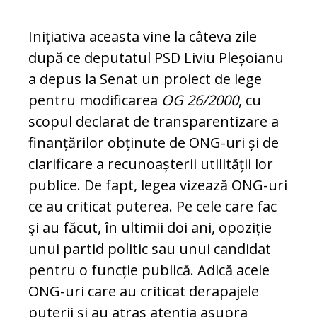
Inițiativa aceasta vine la câteva zile
după ce deputatul PSD Liviu Pleșoianu
a depus la Senat un proiect de lege
pentru mo­di­ficarea
OG 26/2000
, cu
scopul declarat de transparentizare a
finanțărilor obținute de ONG-uri și de
clarificare a recunoașterii utilității lor
publice. De fapt, legea vizează ONG-uri
ce au criticat puterea. Pe cele ca­re fac
şi au făcut, în ultimii doi ani, opo­ziție
unui partid politic sau unui candidat
pentru o funcție publică. Adică acele
ONG-uri care au criticat derapajele
puterii şi au atras atenția asupra