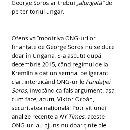
George Soros ar trebui
„alungată“
de
pe teritoriul ungar.
Ofensiva împotriva ONG-urilor
finanțate de George Soros nu se duce
doar în Un­ga­ria. S-a ascuțit după
decembrie 2015, când regimul de la
Kremlin a dat un sem­nal beligerant
clar, interzicând ONG-urile
Fundaţiei
Soros
, invocând ca fals ar­gu­ment, așa
cum face, acum, Viktor Orbán,
securitatea națională. Potrivit unei
analize recente a
NY Times
, aceste
ONG-uri au ajuns nu doar ținte ale