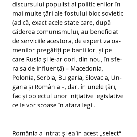
discursului po­pu­list al politicienilor în
mai multe țări ale fostului bloc sovietic
(adică, exact acele state care, după
căderea comunismului, au beneficiat
de serviciile acestora, de ex­pertiza oa­
me­nilor pregătiți pe banii lor, și pe
care Rusia și le-ar dori, din nou, în sfe­
ra sa de influență) – Macedonia,
Polonia, Ser­bia, Bulgaria, Slovacia, Un­
garia și Ro­mâ­nia –, dar, în unele țări,
fac și obiectul unor inițiative legislative
ce le vor scoase în afara le­gii.
România a intrat și ea în acest „select“