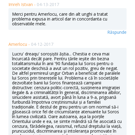
Imreh Istvan -
04-13-2017
Merci pentru Amerlocu, care din alt unghi a tratat
problema expusa in articol dar in concordanta cu
observatiile mele.
Răspunde
Amerlocu -
04-12-2017
Lucru' dreaqu' soroșiștii ăștia... Chestia e ceva mai
încurcată decât pare. Pentru țările ieșite din bezna
totalitarismului în anii '90 fundația lui Soros pentru o
societate deschisă a avut un rol pozitiv, greu de negat.
De altfel premireul ungur Orban a beneficiat de paralele
lui Soros prin tinerețele lui. Problema e că în societățile
dezvoltate banii lui Soros finanțează campanii
distructive: cenzura politic-corectă, susținerea imigrației
ilegale & a criminalitătții în general, discriminarea albilor,
sinucidere asistată, avort până în luna a 9-a, prigoană
furibundă împotriva creștinismului și a familiei
tradiționale. E destul de greu pentru un om normal să-i
găsească orice fel de cricumstanțe atenuante lui Soros
în lumea civilizată. Oare autoarea, așa la porțile
Orientului unde e ea, se simte mândră să fie asociată cu
cenzura, fărădelegea, rasismul, refuzul dreptului la viață,
pruncucidul, discriminarea și intoleranța promovate în