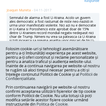
Răspunde
Joaquin Murieta -
04-11-2017
Semnalul de alarma a fost U-Kraina. Acolo un guvern
ales democratic a fost rasturnat de niste neo-nazisti in
urma unor manifestatii violente. Nici azi nu e democratie
in U-Kaina si Poroshenco este aprobat doar de 15%
dintre U-Krainieni record mondial negativ nedepasit nici
chiar de Trump. Nimeni nu vrea sa pateasca ca U-Kraina
si toti incearca sa previna aparitia unor miscari de tip U-
Krainian.
Folosim cookie-uri și tehnologii asemănătoare
Răspunde
pentru a-ți îmbunătăți experiența pe acest website,
pentru a-ți oferi conținut și reclame personalizate și
Marius Nicolescu -
04-11-2017
pentru a analiza traficul și audiența website-ului.
Înainte de a continua navigarea pe website-ul nostru
Iata unde-l gasim pe omul Nou fast. El e intruchipat de L.
te rugăm să aloci timpul necesar pentru a citi și
Nicolae Dragnea. Interesant, nu? Daca romanii il
înțelege conținutul Politicii de Cookie și al
Politicii de
considera pe Soros ungur, ungurii il considera evreu, rusii
Confidențialitate
.
deopotriva evreu si ungur, nu ma mir ca personaje
lugubre precum Viorel Ponta, Bogdan Diaconu, Sebi
Prin continuarea navigării pe website-ul nostru
Ghita sau "ilustrul" purtator de cuvinte al lui VV Ponta
(imi scapa numele), care prezinta fara rusine intelectuali
confirmi acceptarea utilizării fișierelor de tip cookie
romani ca pe niste fascisti, sa-l prezinte pe domnul
conform Politicii de Cookie. Nu uita totuși că poți
Soros si fascist, si antisemit si ungur, bineinteles. Mare e
modifica setările acestor fișiere cookie urmând
Gradina Lui.
instrucțiunile din
Politica de Cookie.