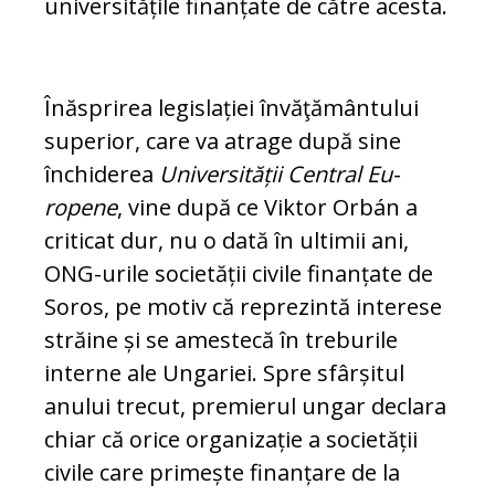
universitățile finanțate de către acesta.
Înăsprirea legislației în­vă­ţământului
superior, care va atrage după sine
închiderea
Universității Central Eu­
ropene
, vine după ce Viktor Orbán a
cri­ticat dur, nu o dată în ultimii ani,
ONG-urile societății civile finanțate de
Soros, pe motiv că reprezintă interese
străine și se amestecă în treburile
interne ale Un­ga­riei. Spre sfârșitul
anului trecut, premierul ungar declara
chiar că orice organizație a societății
civile care primește finanțare de la