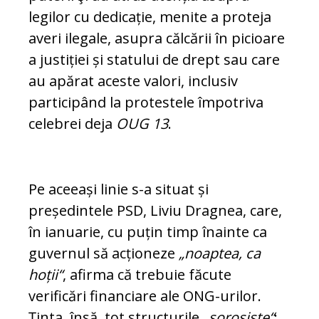
legilor cu de­di­cație, menite a proteja
averi ilegale, asu­pra călcării în picioare
a justiției și statului de drept sau care
au apărat aceste valori, in­clusiv
participând la protestele îm­po­triva
celebrei deja
OUG 13
.
Pe aceeași linie s-a situat și
președintele PSD, Liviu Dragnea, care,
în ianuarie, cu puțin timp înainte ca
guvernul să acțio­ne­ze
„noaptea, ca
hoții“
, afirma că trebuie făcute
verificări financiare ale ONG-urilor.
Ținta, însă, tot structurile
„sorosiste“
: