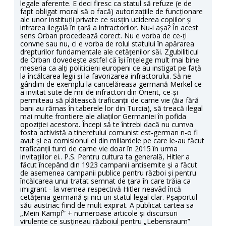
legale aferente. E deci firesc ca statul să refuze (e de
fapt obligat moral să o facă) autorizațiile de funcționare
ale unor instituții private ce susțin uciderea copiilor și
intrarea ilegală în țară a infractorilor. Nu-i așa? În acest
sens Orban procedează corect. Nu e vorba de ce-ți
convne sau nu, ci e vorba de rolul statului în apărarea
drepturilor fundamentale ale cetățenilor săi. Zgubiliticul
de Orban dovedește astfel că își înțelege mult mai bine
meseria ca alți politicieni europeni ce au instigat pe față
la încălcarea legii și la favorizarea infractorului. Să ne
gândim de exemplu la cancelăreasa germană Merkel ce
a invitat sute de mii de infractori din Orient, ce-și
permiteau să plătească traficanții de carne vie (ăia fără
bani au rămas în taberele lor din Turcia), să treacă ilegal
mai multe frontiere ale aliaților Germaniei în pofida
opoziției acestora. Începi să te întrebi dacă nu cumva
fosta activistă a tineretului comunist est-german n-o fi
avut și ea comisionul ei din miliardele pe care le-au făcut
traficanții turci de carne vie doar în 2015 în urma
invitațiilor ei.. P.S. Pentru cultura ta generală, Hitler a
făcut începând din 1923 campanii antisemite și a făcut
de asemenea campanii publice pentru război și pentru
încălcarea unui tratat semnat de țara în care trăia ca
imigrant - la vremea respectivă Hitler neavâd încă
cetățenia germană și nici un statul legal clar. Pșaportul
său austriac fiind de mult expirat. A publicat cartea sa
„Mein Kampf” + numeroase articole și discursuri
virulente ce susțineau războiul pentru „Lebensraum”