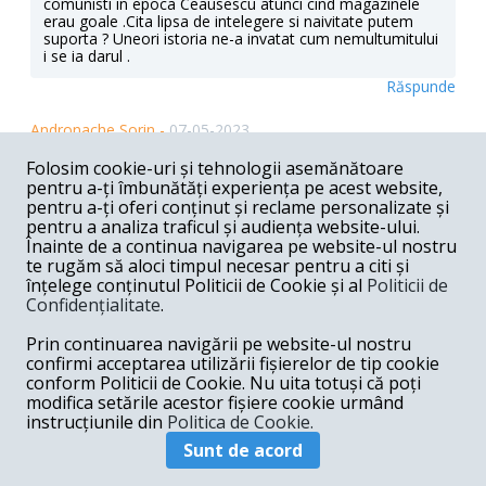
comunisti in epoca Ceausescu atunci cind magazinele
erau goale .Cita lipsa de intelegere si naivitate putem
suporta ? Uneori istoria ne-a invatat cum nemultumitului
i se ia darul .
Răspunde
Andronache Sorin -
07-05-2023
Doamba Melania Cincea dar aveți ură numai pe Rusia?
Folosim cookie-uri și tehnologii asemănătoare
Ați amintit de Pactul Molotov Ribentrop. Pe Germania nu
pentru a-ți îmbunătăți experiența pe acest website,
aveți ură?
pentru a-ți oferi conținut și reclame personalizate și
pentru a analiza traficul și audiența website-ului.
Răspunde
Înainte de a continua navigarea pe website-ul nostru
te rugăm să aloci timpul necesar pentru a citi și
Lucian Nicolescu -
07-05-2023
înțelege conținutul Politicii de Cookie și al
Politicii de
Confidențialitate
.
Strategie? La AUR-Șoșoacă strategie? Dar nu sunt
singurii politicieni " mândri că sunt români". De la Ponta
Prin continuarea navigării pe website-ul nostru
și Dragnea până la patriotismul economic (!!!) al
Ciolacului mândria e o emblemă națională. Mândri și
confirmi acceptarea utilizării fișierelor de tip cookie
ortodocși. Oh, Doamne. Eu unul m-am săturat de
conform Politicii de Cookie. Nu uita totuși că poți
tâmpeniile vânturate prin gurile unor inepți ce se cred
modifica setările acestor fișiere cookie urmând
mari politicieni ai României. Bleah.
instrucțiunile din
Politica de Cookie.
Răspunde
Sunt de acord