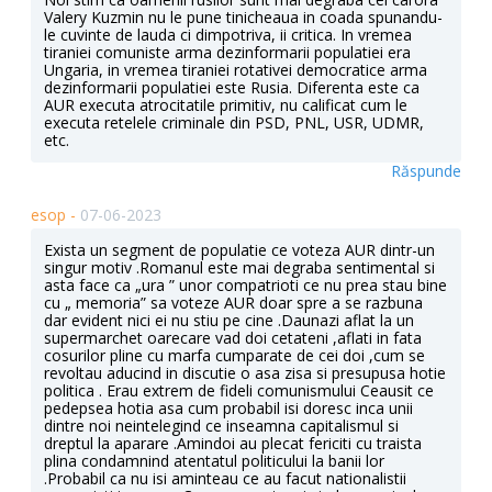
Valery Kuzmin nu le pune tinicheaua in coada spunandu-
le cuvinte de lauda ci dimpotriva, ii critica. In vremea
tiraniei comuniste arma dezinformarii populatiei era
Ungaria, in vremea tiraniei rotativei democratice arma
dezinformarii populatiei este Rusia. Diferenta este ca
AUR executa atrocitatile primitiv, nu calificat cum le
executa retelele criminale din PSD, PNL, USR, UDMR,
etc.
Răspunde
esop -
07-06-2023
Exista un segment de populatie ce voteza AUR dintr-un
singur motiv .Romanul este mai degraba sentimental si
asta face ca „ura ” unor compatrioti ce nu prea stau bine
cu „ memoria” sa voteze AUR doar spre a se razbuna
dar evident nici ei nu stiu pe cine .Daunazi aflat la un
supermarchet oarecare vad doi cetateni ,aflati in fata
cosurilor pline cu marfa cumparate de cei doi ,cum se
revoltau aducind in discutie o asa zisa si presupusa hotie
politica . Erau extrem de fideli comunismului Ceausit ce
pedepsea hotia asa cum probabil isi doresc inca unii
dintre noi neintelegind ce inseamna capitalismul si
dreptul la aparare .Amindoi au plecat fericiti cu traista
plina condamnind atentatul politicului la banii lor
.Probabil ca nu isi aminteau ce au facut nationalistii