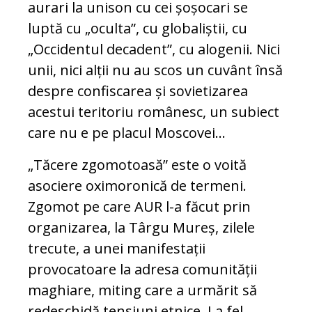
aurari la unison cu cei șoșocari se
luptă cu „oculta”, cu globaliștii, cu
„Occidentul decadent”, cu alogenii. Nici
unii, nici alții nu au scos un cuvânt însă
despre confiscarea și sovietizarea
acestui teritoriu românesc, un subiect
care nu e pe placul Moscovei…
„Tăcere zgomotoasă” este o voită
asociere oximoronică de termeni.
Zgomot pe care AUR l-a făcut prin
organizarea, la Târgu Mureș, zilele
trecute, a unei manifestații
provocatoare la adresa comunității
maghiare, miting care a urmărit să
redeschidă tensiuni etnice. La fel,