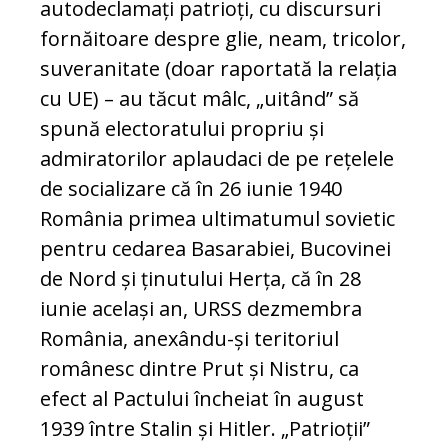
autodeclamați patrioți, cu discursuri
fornăitoare despre glie, neam, tricolor,
suveranitate (doar raportată la relația
cu UE) – au tăcut mâlc, „uitând” să
spună electoratului propriu și
admiratorilor aplaudaci de pe rețelele
de socializare că în 26 iunie 1940
România primea ultimatumul sovietic
pentru cedarea Basarabiei, Bucovinei
de Nord și ținutului Herța, că în 28
iunie același an, URSS dezmembra
România, anexându-și teritoriul
românesc dintre Prut și Nistru, ca
efect al Pactului încheiat în august
1939 între Stalin și Hitler. „Patrioții”