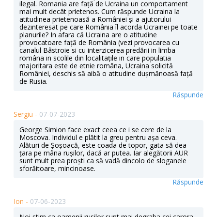
ilegal. Romania are față de Ucraina un comportament
mai mult decât prietenos. Cum răspunde Ucraina la
atitudinea prietenoasă a României și a ajutorului
dezinteresat pe care România îl acorda Ucrainei pe toate
planurile? In afara că Ucraina are o atitudine
provocatoare față de România (vezi provocarea cu
canalul Bâstroie si cu interzicerea predării in limba
româna in scolile din localitațile in care populatia
majoritara este de etnie româna, Ucraina solicită
României, deschis să aibă o atitudine dușmănoasă față
de Rusia.
Răspunde
Sergiu -
07-07-2023
George Simion face exact ceea ce i se cere de la
Moscova. Individul e plătit la greu pentru așa ceva.
Alături de Șoșoacă, este coada de topor, gata să dea
țara pe mâna rușilor, dacă ar putea. Iar alegătorii AUR
sunt mult prea proști ca să vadă dincolo de sloganele
sforăitoare, mincinoase.
Răspunde
Ion -
07-06-2023
Noi stim ca oamenii rusilor sunt mai degraba cei carora