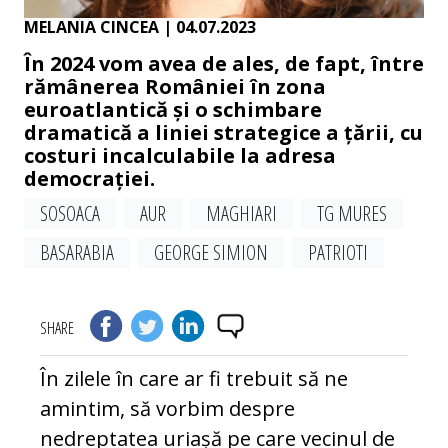
MELANIA CINCEA
| 04.07.2023
În 2024 vom avea de ales, de fapt, între
rămânerea României în zona
euroatlantică și o schimbare
dramatică a liniei strategice a țării, cu
costuri incalculabile la adresa
democrației.
SOSOACA
AUR
MAGHIARI
TG MURES
BASARABIA
GEORGE SIMION
PATRIOTI
SHARE
În zilele în care ar fi trebuit să ne
amintim, să vorbim despre
nedreptatea uriașă pe care vecinul de