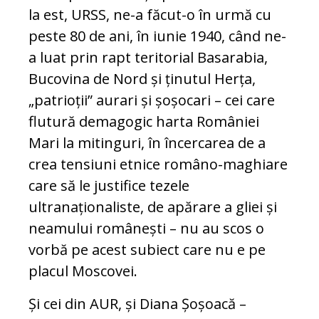
la est, URSS, ne-a făcut-o în urmă cu
peste 80 de ani, în iunie 1940, când ne-
a luat prin rapt teritorial Basarabia,
Bucovina de Nord și ținutul Herța,
„patrioții” aurari și șoșocari – cei care
flutură demagogic harta României
Mari la mitinguri, în încercarea de a
crea tensiuni etnice româno-maghiare
care să le justifice tezele
ultranaționaliste, de apărare a gliei și
neamului românești – nu au scos o
vorbă pe acest subiect care nu e pe
placul Moscovei.
Și cei din AUR, și Diana Șoșoacă –