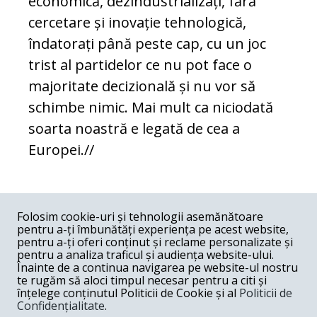
economică, dezindustrializați, fără
cercetare și inovație tehnologică,
îndatorați până peste cap, cu un joc
trist al partidelor ce nu pot face o
majoritate decizională și nu vor să
schimbe nimic. Mai mult ca niciodată
soarta noastră e legată de cea a
Europei.
//
COMENTARII
0
Folosim cookie-uri și tehnologii asemănătoare
pentru a-ți îmbunătăți experiența pe acest website,
Nume
pentru a-ți oferi conținut și reclame personalizate și
pentru a analiza traficul și audiența website-ului.
Înainte de a continua navigarea pe website-ul nostru
Email
te rugăm să aloci timpul necesar pentru a citi și
înțelege conținutul Politicii de Cookie și al
Politicii de
Confidențialitate
.