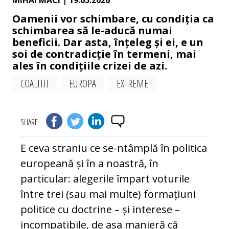
MIHAI MACI
| 19.05.2026
Oamenii vor schimbare, cu condiția ca
schimbarea să le-aducă numai
beneficii. Dar asta, înțeleg și ei, e un
soi de contradicție în termeni, mai
ales în condițiile crizei de azi.
COALITII
EUROPA
EXTREME
SHARE
E ceva straniu ce se-ntâmplă în politica
europeană și în a noastră, în
particular: alegerile împart voturile
între trei (sau mai multe) formațiuni
politice cu doctrine – și interese –
incompatibile, de așa manieră că