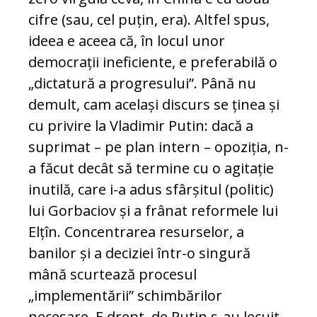
cifre (sau, cel puțin, era). Altfel spus,
ideea e aceea că, în locul unor
democrații ineficiente, e preferabilă o
„dictatură a progresului”. Până nu
demult, cam același discurs se ținea și
cu privire la Vladimir Putin: dacă a
suprimat – pe plan intern – opoziția, n-
a făcut decât să termine cu o agitație
inutilă, care i-a adus sfârșitul (politic)
lui Gorbaciov și a frânat reformele lui
Elțîn. Concentrarea resurselor, a
banilor și a deciziei într-o singură
mână scurtează procesul
„implementării” schimbărilor
necesare. E drept, de Putin s-au lecuit