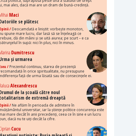
criza politică, suprapusă peste una a statului de drept
și, mai ales, dacă mai are un dram de bună-credință.
Mihai
Maci
Datoriile se plătesc
Opinii /
Deocamdată e liniștit: vorbește monoton,
nu spune mare lucru, dar lasă să se înțeleagă ce
trebuie, dă din mâini și se uită aiurea; pe scurt – e ca
pătrunjelul în supă: nici în plus, nici în minus.
Marina
Dumitrescu
Urma și urmarea
Eseu /
Prezentul continuu, starea de prezență
recomandată în orice spiritualitate, nu presupune
indiferența față de urma lăsată sau de consecințele ei.
Raluca
Alexandrescu
Drumul de la școală către noul
totalitarism de extremă dreaptă
Opinii /
Ne aflăm în perioada de admitere în
învățământul universitar, iar la științe politice concurența este
mai mare decât în anii precedenți, ceea ce în sine e un lucru
bun, dacă nu te uiți decât la cifre.
Ciprian
Cucu
Narațiuni putiniste: Rusia măreață și