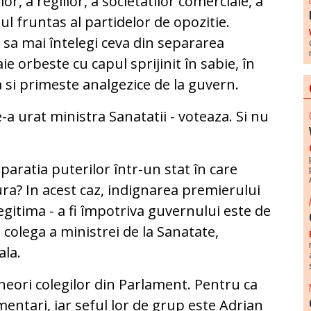
or, a regiilor, a societatilor comerciale, a
onul fruntas al partidelor de opozitie.
u sa mai întelegi ceva din separarea
aie orbeste cu capul sprijinit în sabie, în
a si primeste analgezice de la guvern.
e-a urat ministra Sanatatii - voteaza. Si nu
paratia puterilor într-un stat în care
ra? In acest caz, indignarea premierului
legitima - a fi împotriva guvernului este de
 colega a ministrei de la Sanatate,
ala.
uneori colegilor din Parlament. Pentru ca
amentari, iar seful lor de grup este Adrian