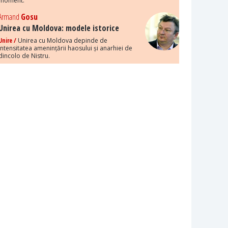
moment.
Armand
Gosu
Unirea cu Moldova: modele istorice
Unire /
Unirea cu Moldova depinde de
intensitatea amenințării haosului și anarhiei de
dincolo de Nistru.