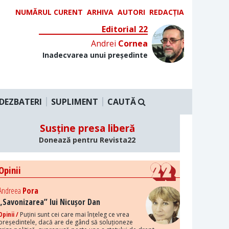
NUMĂRUL CURENT
ARHIVA
AUTORI
REDACȚIA
Editorial 22
Andrei
Cornea
Inadecvarea unui președinte
DEZBATERI
SUPLIMENT
CAUTĂ
Susține presa liberă
Donează pentru Revista22
Opinii
Andreea
Pora
„Savonizarea” lui Nicușor Dan
Opinii /
Puțini sunt cei care mai înțeleg ce vrea
președintele, dacă are de gând să soluționeze