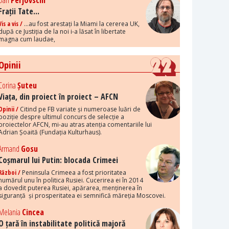
Dan
Perjovschi
Frații Tate...
Vis a vis /
...au fost arestați la Miami la cererea UK,
după ce Justiția de la noi i-a lăsat în libertate
magna cum laudae,
Opinii
Corina
Șuteu
Viața, din proiect în proiect – AFCN
Opinii /
Citind pe FB variate și numeroase luări de
poziție despre ultimul concurs de selecție a
proiectelor AFCN, mi-au atras atenția comentariile lui
Adrian Șoaită (Fundația Kulturhaus).
Armand
Gosu
Coșmarul lui Putin: blocada Crimeei
Război /
Peninsula Crimeea a fost prioritatea
numărul unu în politica Rusiei. Cucerirea ei în 2014
a dovedit puterea Rusiei, apărarea, menținerea în
siguranță și prosperitatea ei semnifică măreția Moscovei.
Melania
Cincea
O țară în instabilitate politică majoră