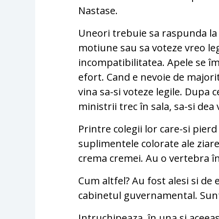
Nastase.
Uneori trebuie sa raspunda la 
motiune sau sa voteze vreo leg
incompatibilitatea. Apele se î
efort. Cand e nevoie de majorit
vina sa-si voteze legile. Dupa 
ministrii trec în sala, sa-si dea 
Printre colegii lor care-si pi
suplimentele colorate ale ziarel
crema cremei. Au o vertebra în
Cum altfel? Au fost alesi si de e
cabinetul guvernamental. Sunt
Intruchipeaza, în una si aceeas