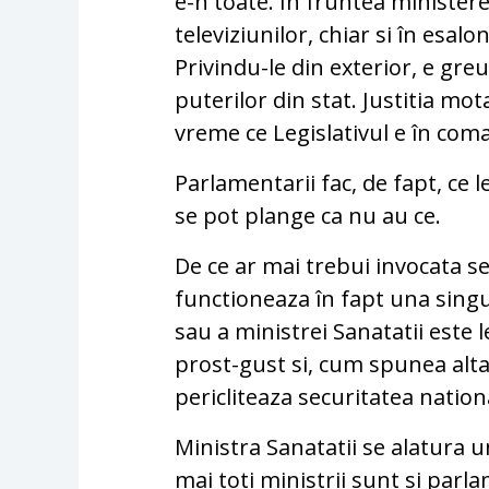
e-n toate. In fruntea ministerel
televiziunilor, chiar si în esal
Privindu-le din exterior, e gre
puterilor din stat. Justitia mot
vreme ce Legislativul e în com
Parlamentarii fac, de fapt, ce l
se pot plange ca nu au ce.
De ce ar mai trebui invocata se
functioneaza în fapt una singu
sau a ministrei Sanatatii este 
prost-gust si, cum spunea alta
pericliteaza securitatea nation
Ministra Sanatatii se alatura 
mai toti ministrii sunt si parl