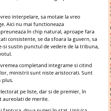
vreo interpelare, sa motaie la vreo
e. Aici nu mai functioneaza
mpreuneaza în chip natural, aproape fara
ati consistente, se da sfoara la guvern, sa
ce-si sustin punctul de vedere de la tribuna,
votul.
erd vremea completand integrame si citind
or, ministrii sunt niste aristocrati. Sunt
 plus.
lectorat pe liste, dar si de premier, în
 aureolati de merite.
i faptura, doua puteri în stat. Unii (ca