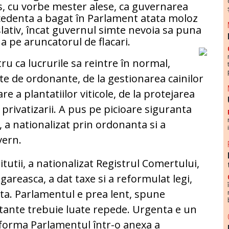
, cu vorbe mester alese, ca guvernarea
edenta a bagat în Parlament atata moloz
slativ, încat guvernul simte nevoia sa puna
 pe aruncatorul de flacari.
ru ca lucrurile sa reintre în normal,
te de ordonante, de la gestionarea cainilor
e a plantatiilor viticole, de la protejarea
 privatizarii. A pus pe picioare siguranta
, a nationalizat prin ordonanta si a
vern.
itutii, a nationalizat Registrul Comertului,
areasca, a dat taxe si a reformulat legi,
ta. Parlamentul e prea lent, spune
rtante trebuie luate repede. Urgenta e un
sforma Parlamentul într-o anexa a