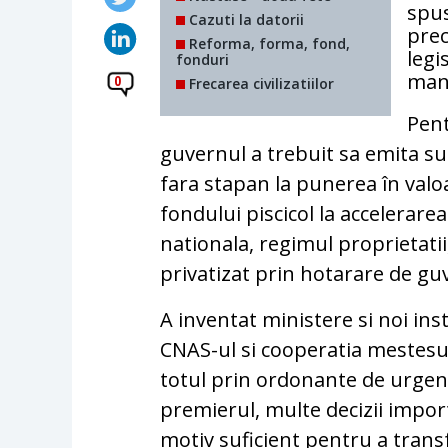
spus
Cazuti la datorii
prec
Reforma, forma, fond,
legi
fonduri
mana
0
Frecarea civilizatiilor
Pent
guvernul a trebuit sa emita su
fara stapan la punerea în valoar
fondului piscicol la accelerarea
nationala, regimul proprietatii
privatizat prin hotarare de gu
A inventat ministere si noi inst
CNAS-ul si cooperatia mestesug
totul prin ordonante de urgen
premierul, multe decizii impo
motiv suficient pentru a tran