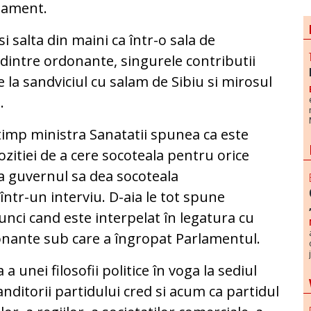
lament.
si salta din maini ca într-o sala de
dintre ordonante, singurele contributii
 la sandviciul cu salam de Sibiu si mirosul
.
timp ministra Sanatatii spunea ca este
zitiei de a cere socoteala pentru orice
a guvernul sa dea socoteala
ntr-un interviu. D-aia le tot spune
unci cand este interpelat în legatura cu
donante sub care a îngropat Parlamentul.
 a unei filosofii politice în voga la sediul
ditorii partidului cred si acum ca partidul