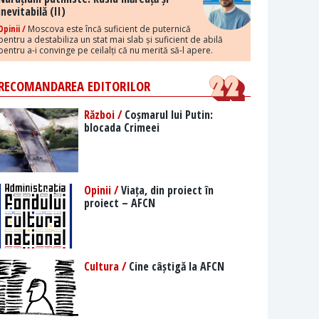
inevitabilă (II)
Opinii /
Moscova este încă suficient de puternică
pentru a destabiliza un stat mai slab și suficient de abilă
pentru a-i convinge pe ceilalți că nu merită să-l apere.
RECOMANDAREA EDITORILOR
Război /
Coșmarul lui Putin:
blocada Crimeei
Opinii /
Viața, din proiect în
proiect – AFCN
Cultura /
Cine câștigă la AFCN