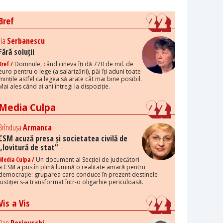
Bref
Tia
Serbanescu
Fără soluții
Bref /
Domnule, când cineva îți dă 770 de mil. de
euro pentru o lege (a salarizării), păi îți aduni toate
mințile astfel ca legea să arate cât mai bine posibil.
Mai ales când ai ani întregi la dispoziție.
Media Culpa
Brîndușa
Armanca
CSM acuză presa și societatea civilă de
„lovitură de stat”
Media Culpa /
Un document al Secției de judecători
a CSM a pus în plină lumină o realitate amară pentru
democrație: gruparea care conduce în prezent destinele
justiției s-a transformat într-o oligarhie periculoasă.
Vis a Vis