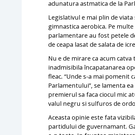
adunatura astmatica de la Par
Legislativul e mai plin de viata 
gimnastica aerobica. Pe multe 
parlamentare au fost petele de
de ceapa lasat de salata de icre
Nu e de mirare ca acum catva 
inadmisibila încapatanarea opo
fleac. “Unde s-a mai pomenit c
Parlamentului”, se lamenta ea î
premierul sa faca ciocul mic at
valul negru si sulfuros de or
Aceasta opinie este fata vizibila
partidului de guvernamant. Gan