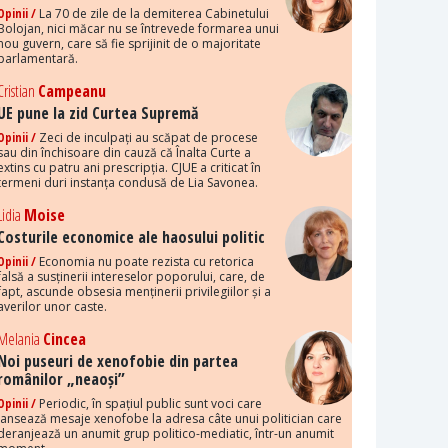
Opinii /
La 70 de zile de la demiterea Cabinetului
Bolojan, nici măcar nu se întrevede formarea unui
nou guvern, care să fie sprijinit de o majoritate
parlamentară.
Cristian
Campeanu
UE pune la zid Curtea Supremă
Opinii /
Zeci de inculpați au scăpat de procese
sau din închisoare din cauză că Înalta Curte a
extins cu patru ani prescripția. CJUE a criticat în
termeni duri instanța condusă de Lia Savonea.
Lidia
Moise
Costurile economice ale haosului politic
Opinii /
Economia nu poate rezista cu retorica
falsă a susținerii intereselor poporului, care, de
fapt, ascunde obsesia menținerii privilegiilor și a
averilor unor caste.
Melania
Cincea
Noi puseuri de xenofobie din partea
românilor „neaoși”
Opinii /
Periodic, în spațiul public sunt voci care
lansează mesaje xenofobe la adresa câte unui politician care
deranjează un anumit grup politico-mediatic, într-un anumit