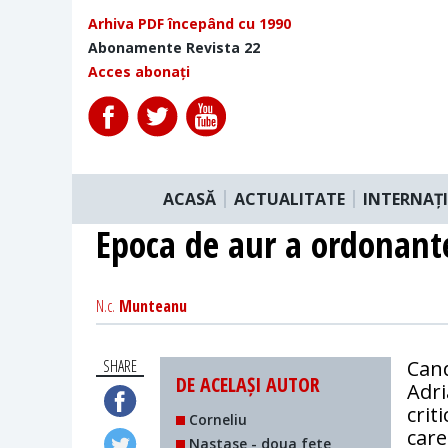
Arhiva PDF începând cu 1990
Abonamente Revista 22
Acces abonați
ACASĂ
ACTUALITATE
INTERNAȚ
Epoca de aur a ordonant
N.c.
Munteanu
SHARE
Cand
DE ACELAȘI AUTOR
Adri
crit
Corneliu
care
Nastase - doua fete