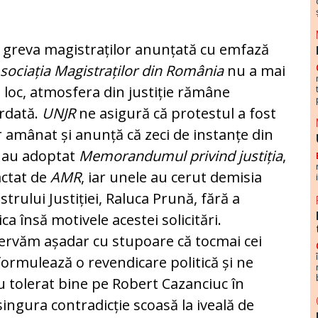
 greva magistraților anunțată cu em
fa­ză
sociația Magistraților din Ro­mâ­nia
nu a mai
 loc, atmosfera din jus­ti­ție rămâne
rdată.
UNJR
ne asigură că protestul a fost
 amâ­nat și anunță că zeci de ins­tanțe din
 au adoptat
Memorandumul privind jus­tiția
,
actat de
AMR
, iar unele au cerut demisia
strului Justiției, Raluca Prună, fără a
ica însă motivele acestei solicitări.
rvăm așadar cu stu­poa­re că tocmai cei
 for­mulează o revendicare politică și ne
au tolerat bi­ne pe Robert Cazanciuc în
singura contradicție scoa­să la iveală de