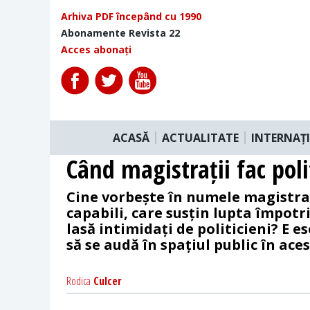
Arhiva PDF începând cu 1990
Abonamente Revista 22
Acces abonați
ACASĂ
ACTUALITATE
INTERNAȚ
Când magistrații fac poli
Cine vorbește în numele magistraț
capabili, care susțin lupta împotri
lasă intimidați de politicieni? E e
să se audă în spațiul public în ac
Rodica
Culcer