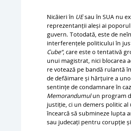
Nicăieri în
UE
sau în SUA nu exi
reprezentanții aleși ai po­porul
guvern. Totodată, este de neînț
interferențele po­li­ticului în ju
Cube“
, care este o ten­ta­ti­vă 
unui magistrat, nici blocarea ac
re vo­tează pe bandă rulantă împo
de defăi­ma­re și hărțuire a un
sentințe de condamnare în ca­zu
Memorandumul
un program de 
justiție, ci un demers politic al
încearcă să sub­mineze lupta ant
sau judecați pentru corup­ție și