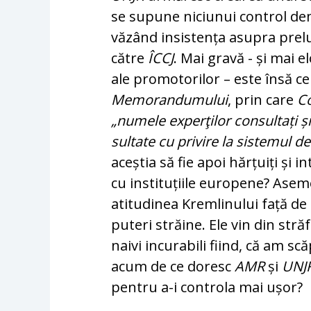
se supune ni­ciunui control dem
văzând insistența asupra pre­lu
către
ÎCCJ
. Mai gravă - și mai 
ale pro­motorilor – este însă c
Memorandumului
, prin ca­re
C
„numele experţilor consultați ș
sultate cu privire la sistemul de
aceș­tia să fie apoi hărțuiți și 
cu ins­tituțiile eu­ropene? Ase
atitudinea Kremlinului fa­ță de
puteri străine. Ele vin din stră
naivi in­cu­rabili fiind, că am 
acum de ce do­resc
AMR
și
UNJ
pentru a-i controla mai ușor?