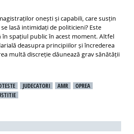
gistraților onești și capabili, care susțin
u se lasă intimidați de politicieni? Este
 în spațiul public în acest moment. Alt­fel
arială dea­supra principiilor și încrederea
 Prea multă discreție dău­nează grav sănătății
OTESTE
JUDECATORI
AMR
OPREA
USTITIE