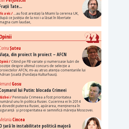
Dan
Perjovschi
Frații Tate...
Vis a vis /
...au fost arestați la Miami la cererea UK,
după ce Justiția de la noi i-a lăsat în libertate
magna cum laudae,
Opinii
Corina
Șuteu
Viața, din proiect în proiect – AFCN
Opinii /
Citind pe FB variate și numeroase luări de
poziție despre ultimul concurs de selecție a
proiectelor AFCN, mi-au atras atenția comentariile lui
Adrian Șoaită (Fundația Kulturhaus).
Armand
Gosu
Coșmarul lui Putin: blocada Crimeei
Război /
Peninsula Crimeea a fost prioritatea
numărul unu în politica Rusiei. Cucerirea ei în 2014
a dovedit puterea Rusiei, apărarea, menținerea în
siguranță și prosperitatea ei semnifică măreția Moscovei.
Melania
Cincea
O țară în instabilitate politică majoră