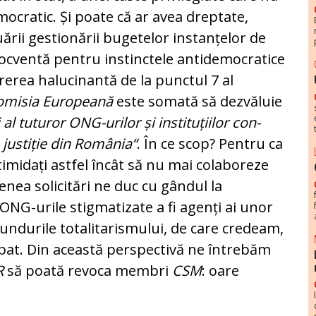
ocratic. Și poate că ar avea dreptate,
ării gestionării bugetelor instanțelor de
elocventă pentru instinctele antidemocratice
ererea halucinantă de la punctul 7 al
omisia Europeană
este somată să dez­văluie
i
al tuturor ONG-urilor și instituțiilor con­­
 jus­tiție din România“
. În ce scop? Pentru ca
intimidați astfel în­cât să nu mai colaboreze
menea solicitări ne duc cu gândul la
 ONG-urile stigmatizate a fi agenți ai unor
­fundurile totalitarismului, de care cre­deam,
scăpat. Din această pers­pectivă ne întrebăm
R
să poată revoca mem­bri
CSM
: oare