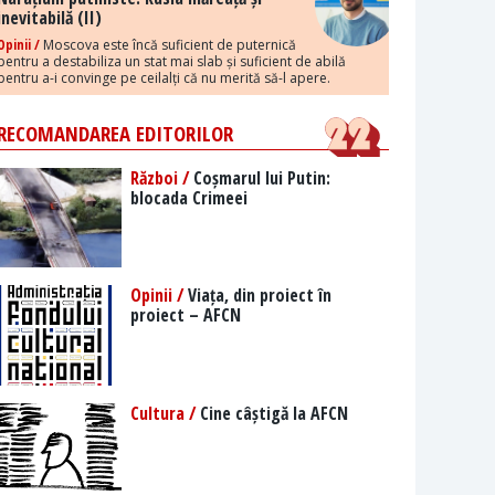
inevitabilă (II)
Opinii /
Moscova este încă suficient de puternică
pentru a destabiliza un stat mai slab și suficient de abilă
pentru a-i convinge pe ceilalți că nu merită să-l apere.
RECOMANDAREA EDITORILOR
Război /
Coșmarul lui Putin:
blocada Crimeei
Opinii /
Viața, din proiect în
proiect – AFCN
Cultura /
Cine câștigă la AFCN