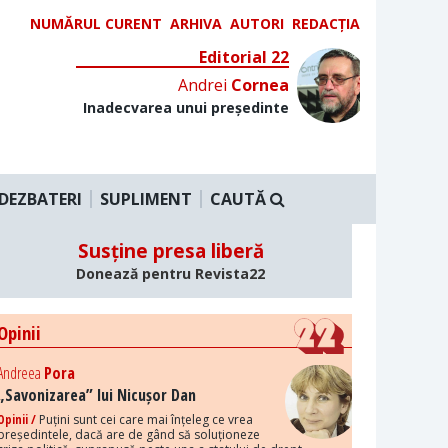
NUMĂRUL CURENT
ARHIVA
AUTORI
REDACȚIA
Editorial 22
Andrei
Cornea
Inadecvarea unui președinte
DEZBATERI
SUPLIMENT
CAUTĂ
Susține presa liberă
Donează pentru Revista22
Opinii
Andreea
Pora
„Savonizarea” lui Nicușor Dan
Opinii /
Puțini sunt cei care mai înțeleg ce vrea
președintele, dacă are de gând să soluționeze