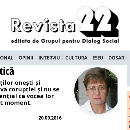
IONAL
OPINII
INTERVIU
CULTURA
ESEU
DOSAR
tică
ilor onești și
va corupției și nu se
sențial ca vocea lor
est moment.
20.09.2016