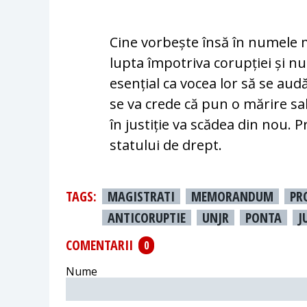
Cine vorbește însă în numele ma
lupta îm­po­tri­va corupției și n
esențial ca vocea lor să se audă
se va crede că pun o mărire sal
în jus­ti­ție va scădea din nou.
statului de drept.
TAGS:
MAGISTRATI
MEMORANDUM
PR
ANTICORUPTIE
UNJR
PONTA
J
COMENTARII
0
Nume