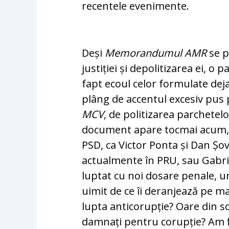
recentele evenimente.
Deși
Memorandumul AMR
se p
justiției și depolitizarea ei, 
fapt ecoul celor for­mu­late deja d
plâng de accentul excesiv pus 
MCV
, de politizarea parchetelo
document apa­­re tocmai acum, c
PSD, ca Victor Pon­ta și Dan Șov
actualmente în PRU, sau Gabri
luptat cu noi dosare penale, une
uimit de ce îi de­ran­jea­ză pe m
lupta anticorupție? Oare din so
damnați pentru corupție? Am fi