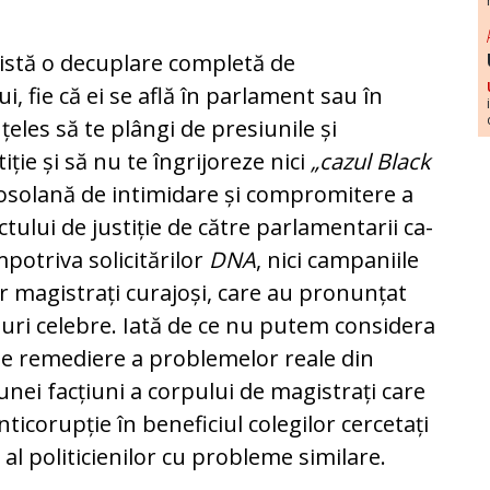
stă o de­cu­plare completă de
ui, fie că ei se află în parlament sau în
eles să te plângi de presiunile și
stiție și să nu te îngrijoreze nici
„cazul Black
grosolană de intimidare și com­pro­mi­tere a
­tului de justiție de către parlamentarii ca­
triva so­li­ci­tă­rilor
DNA
, nici campaniile
or magistrați curajoși, care au pronunțat
ri celebre. Iată de ce nu putem con­si­de­ra
re­me­die­re a problemelor reale din
 unei facțiuni a cor­pului de magistrați care
icorupție în beneficiul co­le­gilor cercetați
 al politicienilor cu probleme simi­lare.