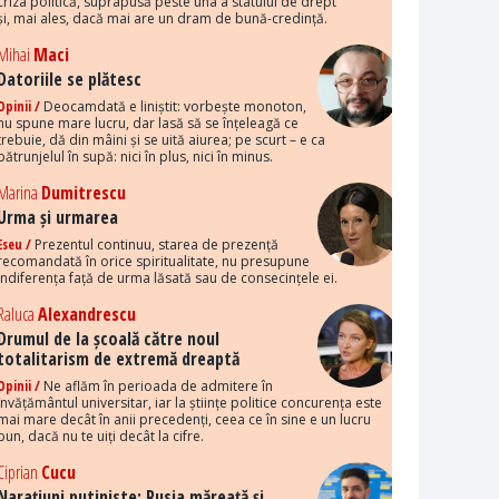
criza politică, suprapusă peste una a statului de drept
și, mai ales, dacă mai are un dram de bună-credință.
Mihai
Maci
Datoriile se plătesc
Opinii /
Deocamdată e liniștit: vorbește monoton,
nu spune mare lucru, dar lasă să se înțeleagă ce
trebuie, dă din mâini și se uită aiurea; pe scurt – e ca
pătrunjelul în supă: nici în plus, nici în minus.
Marina
Dumitrescu
Urma și urmarea
Eseu /
Prezentul continuu, starea de prezență
recomandată în orice spiritualitate, nu presupune
indiferența față de urma lăsată sau de consecințele ei.
Raluca
Alexandrescu
Drumul de la școală către noul
totalitarism de extremă dreaptă
Opinii /
Ne aflăm în perioada de admitere în
învățământul universitar, iar la științe politice concurența este
mai mare decât în anii precedenți, ceea ce în sine e un lucru
bun, dacă nu te uiți decât la cifre.
Ciprian
Cucu
Narațiuni putiniste: Rusia măreață și