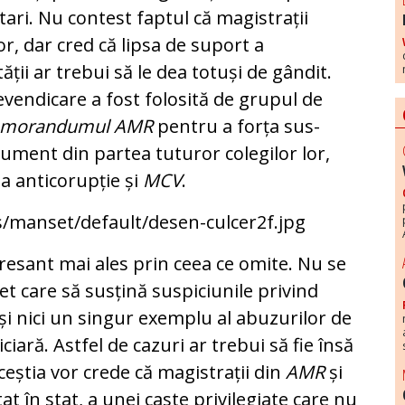
tari. Nu con­test faptul că magistrații
r, dar cred că lipsa de suport a
ății ar tre­bui să le dea totuși de gândit.
vendicare a fost fo­lo­sită de grupul de
morandumul AMR
pentru a forța sus­
ument din par­tea tuturor colegilor lor,
pta anticorupție și
MCV
.
sant mai ales prin ceea ce omite. Nu se
t care să susțină sus­piciunile privind
ie și nici un singur exemplu al abu­zu­rilor de
ciară. Astfel de cazuri ar trebui să fie însă
aceștia vor crede că magistrații din
AMR
și
t în stat, a unei cas­te privilegiate care nu