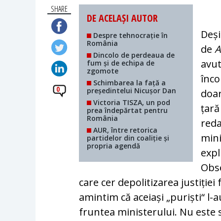
SHARE
DE ACELAȘI AUTOR
Deși
Despre tehnocrație în
România
de
A
Dincolo de perdeaua de
avut
fum și de echipa de
zgomote
înco
Schimbarea la față a
0
președintelui Nicușor Dan
doar
Victoria TISZA, un pod
țară
prea îndepărtat pentru
România
red
AUR, între retorica
mini
partidelor din coaliție și
propria agendă
expl
Obse
care cer depolitizarea justiției
amin­tim că aceiași „puriști“ l-
fruntea mi­nis­terului. Nu este 