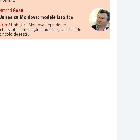
moment.
Armand
Gosu
Unirea cu Moldova: modele istorice
Unire /
Unirea cu Moldova depinde de
intensitatea amenințării haosului și anarhiei de
dincolo de Nistru.