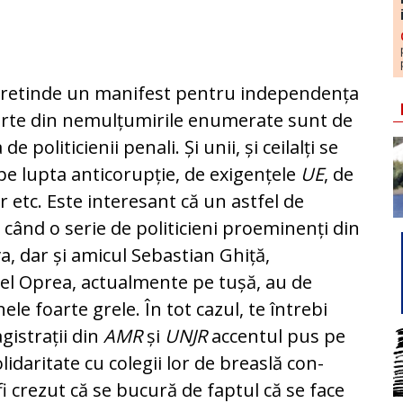
retinde un manifest pentru independența
o parte din nemulțumirile enumerate sunt de
e politicienii penali. Și unii, și ceilalți se
pe lupta anticorupție, de exigențele
UE
, de
r etc. Es­te interesant că un astfel de
ând o serie de poli­ti­cieni proeminenți din
a, dar și amicul Sebastian Ghi­­ță,
el Oprea, actualmente pe tușă, au de
le foarte grele. În tot cazul, te întrebi
agistrații din
AMR
și
UNJR
ac­centul pus pe
lidaritate cu colegii lor de breaslă con­
 crezut că se bucură de faptul că se face