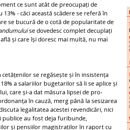
moment ce sunt atât de preocupați de
 cu 13% - căci această scădere se referă în
are se bucură de o co­tă de po­pu­laritate de
randumului
se do­ve­desc com­plet decu­plați
e află și care își do­resc mai multă, nu mai
cetățenilor se regăsește și în insistența
% a salariilor buge­ta­rilor să li se aplice și
ui, care și-a dat măsura lipsei de pro­
rdo­nan­ța în cauză, merg până la sesizarea
iscuta legali­ta­tea acestei revendicări, nici
i publice au fost deja fu­ribunde,
lor și pensiilor magistraților în raport cu