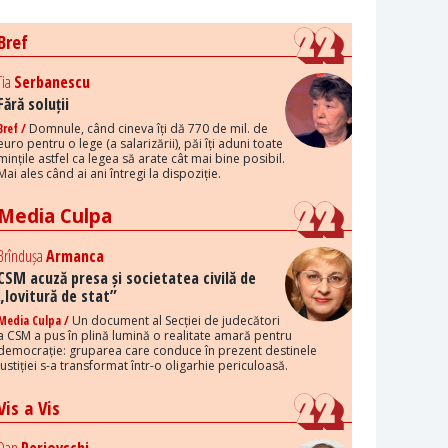
Bref
Tia
Serbanescu
Fără soluții
Bref /
Domnule, când cineva îți dă 770 de mil. de
euro pentru o lege (a salarizării), păi îți aduni toate
mințile astfel ca legea să arate cât mai bine posibil.
Mai ales când ai ani întregi la dispoziție.
Media Culpa
Brîndușa
Armanca
CSM acuză presa și societatea civilă de
„lovitură de stat”
Media Culpa /
Un document al Secției de judecători
a CSM a pus în plină lumină o realitate amară pentru
democrație: gruparea care conduce în prezent destinele
justiției s-a transformat într-o oligarhie periculoasă.
Vis a Vis