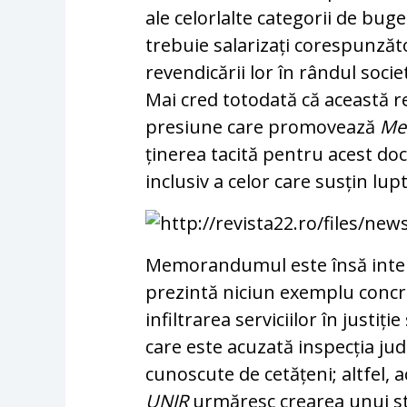
ale celorlalte categorii de buge
trebuie salarizați corespunzăto
revendicării lor în rândul societ
Mai cred totodată că această re
presiune care pr­o­mo­vea­ză
Me
ținerea tacită pentru acest doc
inclusiv a ce­lor care susțin lu
Memorandumul este însă intere
prezintă ni­ciun exemplu concre
infiltrarea serviciilor în justiț
care este acuzată inspecția judi­
cunoscute de cetățeni; altfel, 
UNJR
ur­măresc crearea unui sta