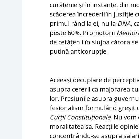
curățenie și în instanțe, din 
scăderea în­crederii în jus­tiție
primul rând la ei, nu la
DNA
, c
pes­te 60%. Pro­motorii
Me­mo­
de ce­tă­țenii în slujba cărora s
puțină anti­corup­ție.
Aceeași decuplare de percepția 
asupra cererii ca majorarea cu 18
lor. Presiunile asupra guvernul
fesionalism formulând greșit o
Curții Constituționale
. Nu vom d
moralitatea sa. Reacțiile opinie
concentrându-se asupra sala­rii­