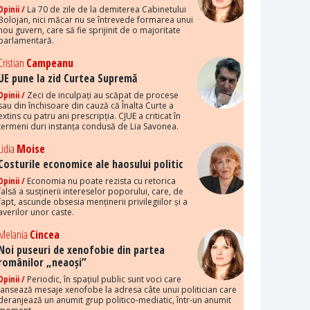
Opinii /
La 70 de zile de la demiterea Cabinetului
Bolojan, nici măcar nu se întrevede formarea unui
nou guvern, care să fie sprijinit de o majoritate
parlamentară.
Cristian
Campeanu
UE pune la zid Curtea Supremă
Opinii /
Zeci de inculpați au scăpat de procese
sau din închisoare din cauză că Înalta Curte a
extins cu patru ani prescripția. CJUE a criticat în
termeni duri instanța condusă de Lia Savonea.
Lidia
Moise
Costurile economice ale haosului politic
Opinii /
Economia nu poate rezista cu retorica
falsă a susținerii intereselor poporului, care, de
fapt, ascunde obsesia menținerii privilegiilor și a
averilor unor caste.
Melania
Cincea
Noi puseuri de xenofobie din partea
românilor „neaoși”
Opinii /
Periodic, în spațiul public sunt voci care
lansează mesaje xenofobe la adresa câte unui politician care
deranjează un anumit grup politico-mediatic, într-un anumit