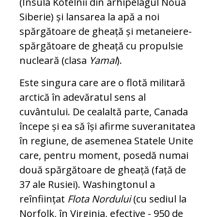
(Insula Kotelnîi din arhipelagul Noua
Siberie) și lansarea la apă a noi
spărgătoare de gheață și metaneiere-
spărgătoare de gheață cu propulsie
nucleară (clasa
Yamal
).
Este singura care are o flotă militară
arctică în adevăratul sens al
cuvântului. De cealaltă parte, Canada
începe și ea să își afirme suveranitatea
în regiune, de asemenea Statele Unite
care, pentru moment, posedă numai
două spărgătoare de gheață (față de
37 ale Rusiei). Washingtonul a
reînființat
Flota Nordului
(cu sediul la
Norfolk, în Virginia, efective - 950 de