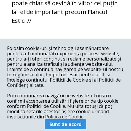
poate chiar să devină în viitor cel puțin
la fel de important precum Flancul
Estic. //
COMENTARII
0
Folosim cookie-uri și tehnologii asemănătoare
pentru a-ți îmbunătăți experiența pe acest website,
Nume
pentru a-ți oferi conținut și reclame personalizate și
pentru a analiza traficul și audiența website-ului.
Înainte de a continua navigarea pe website-ul nostru
Email
te rugăm să aloci timpul necesar pentru a citi și
înțelege conținutul Politicii de Cookie și al
Politicii de
Confidențialitate
.
Comentariu
Prin continuarea navigării pe website-ul nostru
confirmi acceptarea utilizării fișierelor de tip cookie
conform Politicii de Cookie. Nu uita totuși că poți
modifica setările acestor fișiere cookie urmând
instrucțiunile din
Politica de Cookie.
Postează comentariu
Sunt de acord