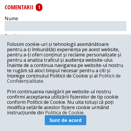
COMENTARII
1
Nume
Email
Folosim cookie-uri și tehnologii asemănătoare
pentru a-ți îmbunătăți experiența pe acest website,
Comentariu
pentru a-ți oferi conținut și reclame personalizate și
pentru a analiza traficul și audiența website-ului.
Înainte de a continua navigarea pe website-ul nostru
te rugăm să aloci timpul necesar pentru a citi și
înțelege conținutul Politicii de Cookie și al
Politicii de
Confidențialitate
.
Postează comentariu
Prin continuarea navigării pe website-ul nostru
Andronache Sorin -
01-09-2024
confirmi acceptarea utilizării fișierelor de tip cookie
conform Politicii de Cookie. Nu uita totuși că poți
Domnule Ștefan Popescu dar cum au generat aceste
modifica setările acestor fișiere cookie urmând
mutații structurale?
instrucțiunile din
Politica de Cookie.
Răspunde
Sunt de acord