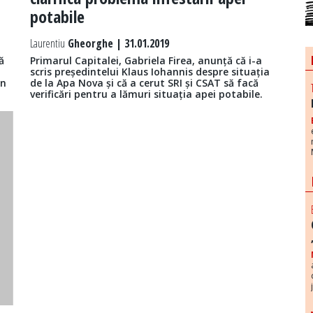
potabile
Laurentiu
Gheorghe | 31.01.2019
ă
Primarul Capitalei, Gabriela Firea, anunță că i-a
scris președintelui Klaus Iohannis despre situația
in
de la Apa Nova și că a cerut SRI și CSAT să facă
verificări pentru a lămuri situația apei potabile.