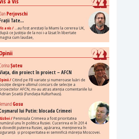
Vis a Vis
Dan
Perjovschi
Frații Tate...
Vis a vis /
...au fost arestați la Miami la cererea UK,
după ce Justiția de la noi i-a lăsat în libertate
magna cum laudae,
Opinii
Corina
Șuteu
Viața, din proiect în proiect – AFCN
Opinii /
Citind pe FB variate și numeroase luări de
poziție despre ultimul concurs de selecție a
proiectelor AFCN, mi-au atras atenția comentariile lui
Adrian Șoaită (Fundația Kulturhaus).
Armand
Gosu
Coșmarul lui Putin: blocada Crimeei
Război /
Peninsula Crimeea a fost prioritatea
numărul unu în politica Rusiei. Cucerirea ei în 2014
a dovedit puterea Rusiei, apărarea, menținerea în
siguranță și prosperitatea ei semnifică măreția Moscovei.