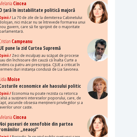
Melania
Cincea
O țară în instabilitate politică majoră
Opinii /
La 70 de zile de la demiterea Cabinetului
Bolojan, nici măcar nu se întrevede formarea unui
nou guvern, care să fie sprijinit de o majoritate
parlamentară.
Cristian
Campeanu
UE pune la zid Curtea Supremă
Opinii /
Zeci de inculpați au scăpat de procese
sau din închisoare din cauză că Înalta Curte a
extins cu patru ani prescripția. CJUE a criticat în
termeni duri instanța condusă de Lia Savonea.
Lidia
Moise
Costurile economice ale haosului politic
Opinii /
Economia nu poate rezista cu retorica
falsă a susținerii intereselor poporului, care, de
fapt, ascunde obsesia menținerii privilegiilor și a
averilor unor caste.
Melania
Cincea
Noi puseuri de xenofobie din partea
românilor „neaoși”
Opinii /
Periodic, în spațiul public sunt voci care