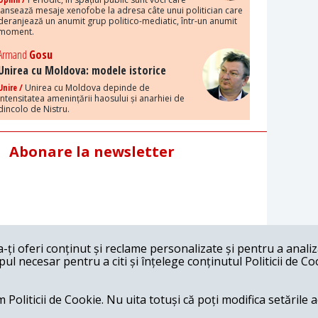
lansează mesaje xenofobe la adresa câte unui politician care
deranjează un anumit grup politico-mediatic, într-un anumit
moment.
Armand
Gosu
Unirea cu Moldova: modele istorice
Unire /
Unirea cu Moldova depinde de
intensitatea amenințării haosului și anarhiei de
dincolo de Nistru.
Abonare la newsletter
ți oferi conținut și reclame personalizate și pentru a anali
l necesar pentru a citi și înțelege conținutul Politicii de Co
 Politicii de Cookie. Nu uita totuși că poți modifica setările 