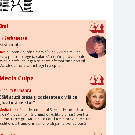
Bref
Tia
Serbanescu
Fără soluții
Bref /
Domnule, când cineva îți dă 770 de mil. de
euro pentru o lege (a salarizării), păi îți aduni toate
mințile astfel ca legea să arate cât mai bine posibil.
Mai ales când ai ani întregi la dispoziție.
Media Culpa
Brîndușa
Armanca
CSM acuză presa și societatea civilă de
„lovitură de stat”
Media Culpa /
Un document al Secției de judecători
a CSM a pus în plină lumină o realitate amară pentru
democrație: gruparea care conduce în prezent destinele
justiției s-a transformat într-o oligarhie periculoasă.