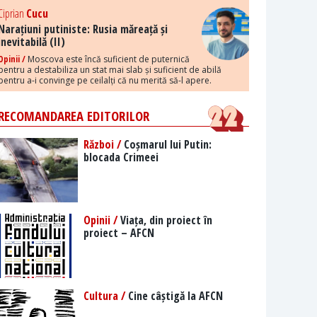
Ciprian
Cucu
Narațiuni putiniste: Rusia măreață și
inevitabilă (II)
Opinii /
Moscova este încă suficient de puternică
pentru a destabiliza un stat mai slab și suficient de abilă
pentru a-i convinge pe ceilalți că nu merită să-l apere.
RECOMANDAREA EDITORILOR
Război /
Coșmarul lui Putin:
blocada Crimeei
Opinii /
Viața, din proiect în
proiect – AFCN
Cultura /
Cine câștigă la AFCN