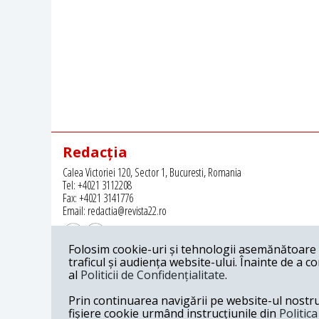
Redacția
Calea Victoriei 120, Sector 1, Bucuresti, Romania
Tel: +4021 3112208
Fax: +4021 3141776
Email: redactia@revista22.ro
Folosim cookie-uri și tehnologii asemănătoare p
traficul și audiența website-ului. Înainte de a c
al
Politicii de Confidențialitate
.
Revista 22 este editata de
Grupul pentru Dialog Social
Prin continuarea navigării pe website-ul nostru c
fișiere cookie urmând instrucțiunile din
Politic