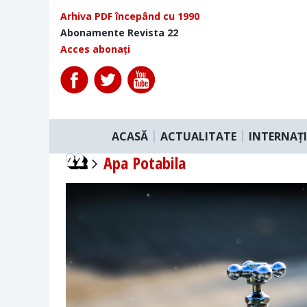
Arhiva PDF începând cu 1990
Abonamente Revista 22
Acces abonați
ACASĂ
ACTUALITATE
INTERNAȚ
Apa Potabila