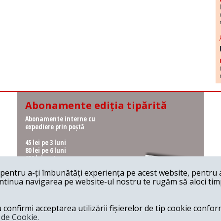
Abonamente ediția tipărită
Abonamente interne cu
expediere prin poștă
45 lei pe 3 luni
80 lei pe 6 luni
150 lei pe 1 an
entru a-ți îmbunătăți experiența pe acest website, pentru a-
Abonamente interne cu
ontinua navigarea pe website-ul nostru te rugăm să aloci timpu
ridicare de la redacție
36 lei pe 3 luni
62 lei pe 6 luni
onfirmi acceptarea utilizării fișierelor de tip cookie conform
115 lei pe 1 an
a de Cookie.