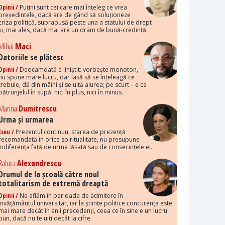
Opinii /
Puțini sunt cei care mai înțeleg ce vrea
președintele, dacă are de gând să soluționeze
criza politică, suprapusă peste una a statului de drept
și, mai ales, dacă mai are un dram de bună-credință.
Mihai
Maci
Datoriile se plătesc
Opinii /
Deocamdată e liniștit: vorbește monoton,
nu spune mare lucru, dar lasă să se înțeleagă ce
trebuie, dă din mâini și se uită aiurea; pe scurt – e ca
pătrunjelul în supă: nici în plus, nici în minus.
Marina
Dumitrescu
Urma și urmarea
Eseu /
Prezentul continuu, starea de prezență
recomandată în orice spiritualitate, nu presupune
indiferența față de urma lăsată sau de consecințele ei.
Raluca
Alexandrescu
Drumul de la școală către noul
totalitarism de extremă dreaptă
Opinii /
Ne aflăm în perioada de admitere în
învățământul universitar, iar la științe politice concurența este
mai mare decât în anii precedenți, ceea ce în sine e un lucru
bun, dacă nu te uiți decât la cifre.