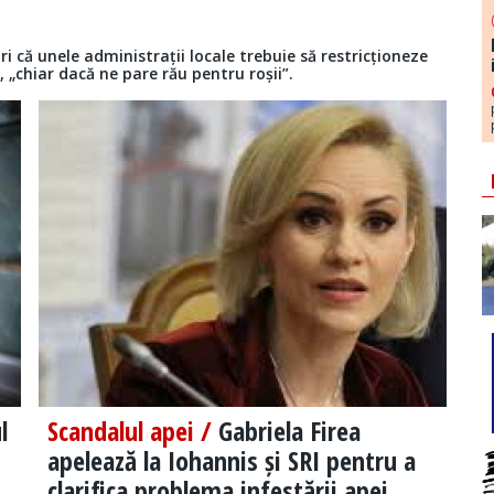
i că unele administrații locale trebuie să restricționeze
, „chiar dacă ne pare rău pentru roșii”.
l
Scandalul apei /
Gabriela Firea
apelează la Iohannis și SRI pentru a
clarifica problema infestării apei