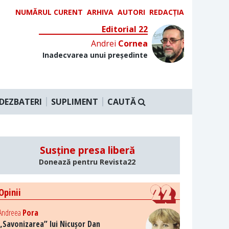
NUMĂRUL CURENT
ARHIVA
AUTORI
REDACȚIA
Editorial 22
Andrei
Cornea
Inadecvarea unui președinte
DEZBATERI
SUPLIMENT
CAUTĂ
Susține presa liberă
Donează pentru Revista22
Opinii
Andreea
Pora
„Savonizarea” lui Nicușor Dan