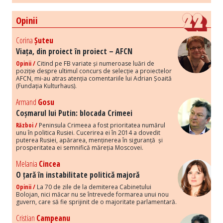
Opinii
Corina
Șuteu
Viața, din proiect în proiect – AFCN
Opinii /
Citind pe FB variate și numeroase luări de
poziție despre ultimul concurs de selecție a proiectelor
AFCN, mi-au atras atenția comentariile lui Adrian Șoaită
(Fundația Kulturhaus).
Armand
Gosu
Coșmarul lui Putin: blocada Crimeei
Război /
Peninsula Crimeea a fost prioritatea numărul
unu în politica Rusiei. Cucerirea ei în 2014 a dovedit
puterea Rusiei, apărarea, menținerea în siguranță și
prosperitatea ei semnifică măreția Moscovei.
Melania
Cincea
O țară în instabilitate politică majoră
Opinii /
La 70 de zile de la demiterea Cabinetului
Bolojan, nici măcar nu se întrevede formarea unui nou
guvern, care să fie sprijinit de o majoritate parlamentară.
Cristian
Campeanu