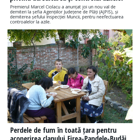
Premierul Marcel Ciolacu a anunțat joi un nou val de
demiteri la șefia Agențiilor Județene de Plăți (AJPIS), și
demiterea șefului Inspecției Muncii, pentru neefectuarea
controalelor la azile.
Perdele de fum în toată țara pentru
acoperirea clanului Firea-Pandele-Budăi