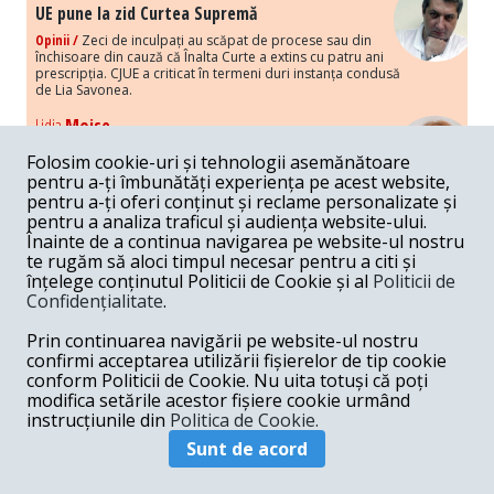
UE pune la zid Curtea Supremă
Opinii /
Zeci de inculpați au scăpat de procese sau din
închisoare din cauză că Înalta Curte a extins cu patru ani
prescripția. CJUE a criticat în termeni duri instanța condusă
de Lia Savonea.
Lidia
Moise
Costurile economice ale haosului politic
Folosim cookie-uri și tehnologii asemănătoare
Opinii /
Economia nu poate rezista cu retorica falsă a
pentru a-ți îmbunătăți experiența pe acest website,
susținerii intereselor poporului, care, de fapt, ascunde
pentru a-ți oferi conținut și reclame personalizate și
obsesia menținerii privilegiilor și a averilor unor caste.
pentru a analiza traficul și audiența website-ului.
Înainte de a continua navigarea pe website-ul nostru
Melania
Cincea
te rugăm să aloci timpul necesar pentru a citi și
Noi puseuri de xenofobie din partea românilor
înțelege conținutul Politicii de Cookie și al
Politicii de
„neaoși”
Confidențialitate
.
Opinii /
Periodic, în spațiul public sunt voci care lansează
mesaje xenofobe la adresa câte unui politician care deranjează un
Prin continuarea navigării pe website-ul nostru
anumit grup politico-mediatic, într-un anumit moment.
confirmi acceptarea utilizării fișierelor de tip cookie
conform Politicii de Cookie. Nu uita totuși că poți
Armand
Gosu
modifica setările acestor fișiere cookie urmând
Unirea cu Moldova: modele istorice
instrucțiunile din
Politica de Cookie.
Unire /
Unirea cu Moldova depinde de intensitatea
Sunt de acord
amenințării haosului și anarhiei de dincolo de Nistru.