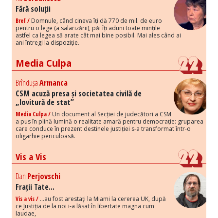
Fără soluții
Bref /
Domnule, când cineva îți dă 770 de mil. de euro
pentru o lege (a salarizării), păi îți aduni toate mințile
astfel ca legea să arate cât mai bine posibil. Mai ales când ai
ani întregi la dispoziție.
Media Culpa
Brîndușa
Armanca
CSM acuză presa și societatea civilă de
„lovitură de stat”
Media Culpa /
Un document al Secției de judecători a CSM
a pus în plină lumină o realitate amară pentru democrație: gruparea
care conduce în prezent destinele justiției s-a transformat într-o
oligarhie periculoasă.
Vis a Vis
Dan
Perjovschi
Frații Tate...
Vis a vis /
...au fost arestați la Miami la cererea UK, după
ce Justiția de la noi i-a lăsat în libertate magna cum
laudae,