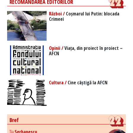
RECOMANDAREA EDITORILOR
Război /
Coșmarul lui Putin: blocada
Crimeei
Opinii /
Viața, din proiect în proiect –
AFCN
Cultura /
Cine câștigă la AFCN
Bref
Tia
Serbanescu