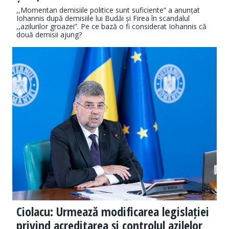
,,Momentan demisiile politice sunt suficiente” a anunțat
Iohannis după demisiile lui Budăi și Firea în scandalul
,,azilurilor groazei”. Pe ce bază o fi considerat Iohannis că
două demisii ajung?
Ciolacu: Urmează modificarea legislației
privind acreditarea și controlul azilelor