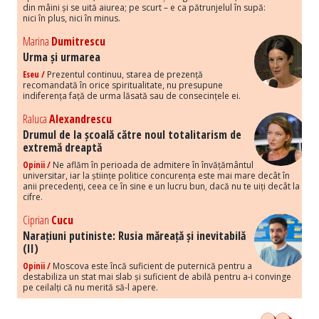
din mâini și se uită aiurea; pe scurt – e ca pătrunjelul în supă:
nici în plus, nici în minus.
Marina
Dumitrescu
Urma și urmarea
Eseu /
Prezentul continuu, starea de prezență
recomandată în orice spiritualitate, nu presupune
indiferența față de urma lăsată sau de consecințele ei.
Raluca
Alexandrescu
Drumul de la școală către noul totalitarism de
extremă dreaptă
Opinii /
Ne aflăm în perioada de admitere în învățământul
universitar, iar la științe politice concurența este mai mare decât în
anii precedenți, ceea ce în sine e un lucru bun, dacă nu te uiți decât la
cifre.
Ciprian
Cucu
Narațiuni putiniste: Rusia măreață și inevitabilă
(II)
Opinii /
Moscova este încă suficient de puternică pentru a
destabiliza un stat mai slab și suficient de abilă pentru a-i convinge
pe ceilalți că nu merită să-l apere.