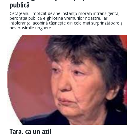
publică
Cetățeanul implicat devine instanță morală intransigentă,
perorația publică e ghilotina vremurilor noastre, iar
intoleranța iacobină țâșnește din cele mai surprinzătoare și
neverosimile unghere.
Țara, ca un azil