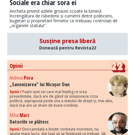
Sociale era chiar sora ei
Ancheta privind azilele groazei scoate la lumină
încrengătura de rubedenii și cumetrii dintre politicieni,
bugetari și proprietarii firmelor ce trebuiau controlați de
„organele statului”.
Susține presa liberă
Donează pentru Revista22
Opinii
Andreea
Pora
„Savonizarea” lui Nicușor Dan
Opinii /
Puțini sunt cei care mai înțeleg ce vrea
președintele, dacă are de gând să soluționeze criza
politică, suprapusă peste una a statului de drept și, mai ales,
dacă mai are un dram de bună-credință.
Mihai
Maci
Datoriile se plătesc
Opinii /
Deocamdată e liniștit: vorbește monoton, nu
spune mare lucru, dar lasă să se înțeleagă ce trebuie, dă