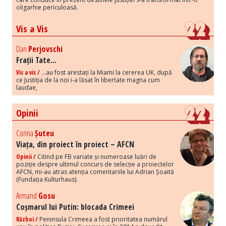
oligarhie periculoasă.
Vis a Vis
Dan
Perjovschi
Frații Tate...
Vis a vis /
...au fost arestați la Miami la cererea UK, după
ce Justiția de la noi i-a lăsat în libertate magna cum
laudae,
Opinii
Corina
Șuteu
Viața, din proiect în proiect – AFCN
Opinii /
Citind pe FB variate și numeroase luări de
poziție despre ultimul concurs de selecție a proiectelor
AFCN, mi-au atras atenția comentariile lui Adrian Șoaită
(Fundația Kulturhaus).
Armand
Gosu
Coșmarul lui Putin: blocada Crimeei
Război /
Peninsula Crimeea a fost prioritatea numărul