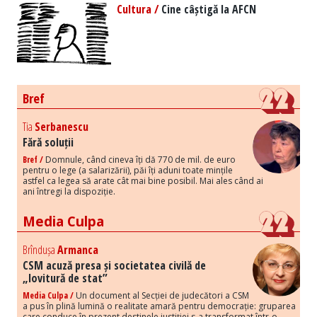
Cultura /
Cine câștigă la AFCN
Bref
Tia
Serbanescu
Fără soluții
Bref /
Domnule, când cineva îți dă 770 de mil. de euro
pentru o lege (a salarizării), păi îți aduni toate mințile
astfel ca legea să arate cât mai bine posibil. Mai ales când ai
ani întregi la dispoziție.
Media Culpa
Brîndușa
Armanca
CSM acuză presa și societatea civilă de
„lovitură de stat”
Media Culpa /
Un document al Secției de judecători a CSM
a pus în plină lumină o realitate amară pentru democrație: gruparea
care conduce în prezent destinele justiției s-a transformat într-o