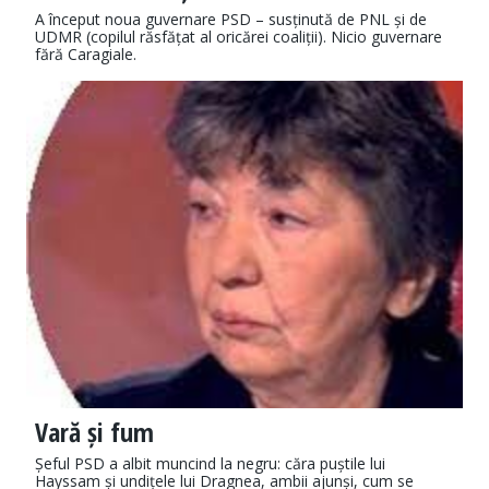
A început noua guvernare PSD – susținută de PNL și de
UDMR (copilul răsfățat al oricărei coaliții). Nicio guvernare
fără Caragiale.
Vară și fum
Șeful PSD a albit muncind la negru: căra puștile lui
Hayssam și undițele lui Dragnea, ambii ajunși, cum se