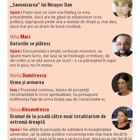
„Savonizarea” lui Nicușor Dan
Opinii /
Puțini sunt cei care mai înțeleg ce vrea
președintele, dacă are de gând să soluționeze criza
politică, suprapusă peste una a statului de drept și, mai ales,
dacă mai are un dram de bună-credință.
Mihai
Maci
Datoriile se plătesc
Opinii /
Deocamdată e liniștit: vorbește monoton, nu
spune mare lucru, dar lasă să se înțeleagă ce trebuie, dă
din mâini și se uită aiurea; pe scurt – e ca pătrunjelul în supă:
nici în plus, nici în minus.
Marina
Dumitrescu
Urma și urmarea
Eseu /
Prezentul continuu, starea de prezență
recomandată în orice spiritualitate, nu presupune
indiferența față de urma lăsată sau de consecințele ei.
Raluca
Alexandrescu
Drumul de la școală către noul totalitarism de
extremă dreaptă
Opinii /
Ne aflăm în perioada de admitere în învățământul
universitar, iar la științe politice concurența este mai mare decât în
anii precedenți, ceea ce în sine e un lucru bun, dacă nu te uiți decât la