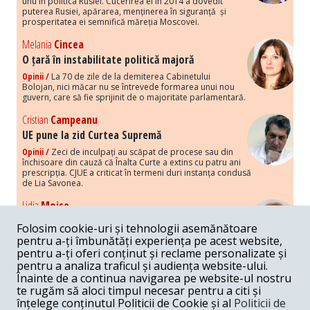
unu în politica Rusiei. Cucerirea ei în 2014 a dovedit
puterea Rusiei, apărarea, menținerea în siguranță și
prosperitatea ei semnifică măreția Moscovei.
Melania
Cincea
O țară în instabilitate politică majoră
Opinii /
La 70 de zile de la demiterea Cabinetului
Bolojan, nici măcar nu se întrevede formarea unui nou
guvern, care să fie sprijinit de o majoritate parlamentară.
Cristian
Campeanu
UE pune la zid Curtea Supremă
Opinii /
Zeci de inculpați au scăpat de procese sau din
închisoare din cauză că Înalta Curte a extins cu patru ani
prescripția. CJUE a criticat în termeni duri instanța condusă
de Lia Savonea.
Lidia
Moise
Costurile economice ale haosului politic
Folosim cookie-uri și tehnologii asemănătoare
Opinii /
Economia nu poate rezista cu retorica falsă a
pentru a-ți îmbunătăți experiența pe acest website,
susținerii intereselor poporului, care, de fapt, ascunde
pentru a-ți oferi conținut și reclame personalizate și
obsesia menținerii privilegiilor și a averilor unor caste.
pentru a analiza traficul și audiența website-ului.
Înainte de a continua navigarea pe website-ul nostru
Melania
Cincea
te rugăm să aloci timpul necesar pentru a citi și
Noi puseuri de xenofobie din partea românilor
înțelege conținutul Politicii de Cookie și al
Politicii de
„neaoși”