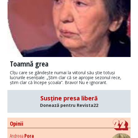
Toamnă grea
Cîțu care se gândește numai la viitorul său știe totuși
lucrurile esențiale: „Știm clar că se apropie sezonul rece,
știm clar că începe școala”. Bravo! Nu e ignorant.
Susține presa liberă
Donează pentru Revista22
Opinii
Andreea
Pora