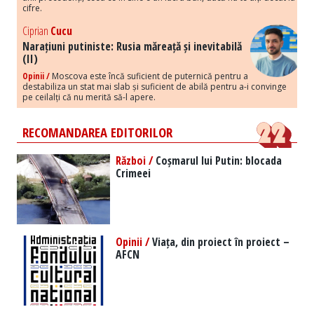
cifre.
Ciprian
Cucu
Narațiuni putiniste: Rusia măreață și inevitabilă
(II)
Opinii /
Moscova este încă suficient de puternică pentru a
destabiliza un stat mai slab și suficient de abilă pentru a-i convinge
pe ceilalți că nu merită să-l apere.
RECOMANDAREA EDITORILOR
Război /
Coșmarul lui Putin: blocada
Crimeei
Opinii /
Viața, din proiect în proiect –
AFCN