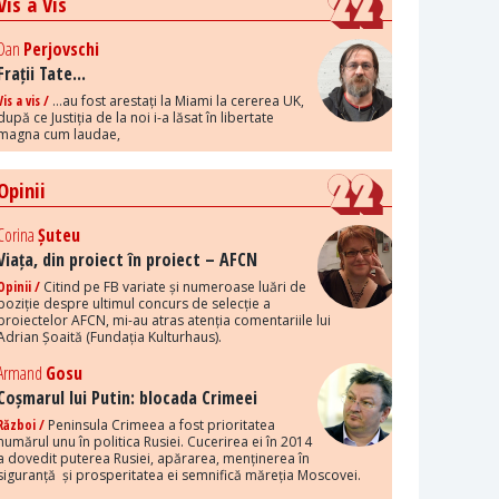
Vis a Vis
Dan
Perjovschi
Frații Tate...
Vis a vis /
...au fost arestați la Miami la cererea UK,
după ce Justiția de la noi i-a lăsat în libertate
magna cum laudae,
Opinii
Corina
Șuteu
Viața, din proiect în proiect – AFCN
Opinii /
Citind pe FB variate și numeroase luări de
poziție despre ultimul concurs de selecție a
proiectelor AFCN, mi-au atras atenția comentariile lui
Adrian Șoaită (Fundația Kulturhaus).
Armand
Gosu
Coșmarul lui Putin: blocada Crimeei
Război /
Peninsula Crimeea a fost prioritatea
numărul unu în politica Rusiei. Cucerirea ei în 2014
a dovedit puterea Rusiei, apărarea, menținerea în
siguranță și prosperitatea ei semnifică măreția Moscovei.