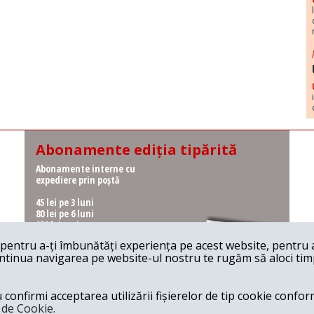
Abonamente ediția tipărită
Abonamente interne cu
expediere prin poștă
45 lei pe 3 luni
80 lei pe 6 luni
150 lei pe 1 an
entru a-ți îmbunătăți experiența pe acest website, pentru a-
Abonamente interne cu
ontinua navigarea pe website-ul nostru te rugăm să aloci timpu
ridicare de la redacție
36 lei pe 3 luni
62 lei pe 6 luni
onfirmi acceptarea utilizării fișierelor de tip cookie conform
115 lei pe 1 an
a de Cookie.