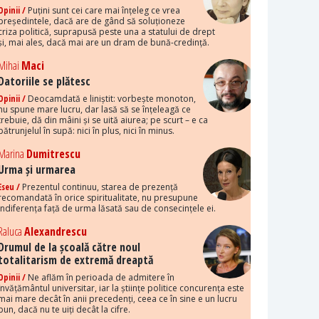
Opinii /
Puțini sunt cei care mai înțeleg ce vrea
președintele, dacă are de gând să soluționeze
criza politică, suprapusă peste una a statului de drept
și, mai ales, dacă mai are un dram de bună-credință.
Mihai
Maci
Datoriile se plătesc
Opinii /
Deocamdată e liniștit: vorbește monoton,
nu spune mare lucru, dar lasă să se înțeleagă ce
trebuie, dă din mâini și se uită aiurea; pe scurt – e ca
pătrunjelul în supă: nici în plus, nici în minus.
Marina
Dumitrescu
Urma și urmarea
Eseu /
Prezentul continuu, starea de prezență
recomandată în orice spiritualitate, nu presupune
indiferența față de urma lăsată sau de consecințele ei.
Raluca
Alexandrescu
Drumul de la școală către noul
totalitarism de extremă dreaptă
Opinii /
Ne aflăm în perioada de admitere în
învățământul universitar, iar la științe politice concurența este
mai mare decât în anii precedenți, ceea ce în sine e un lucru
bun, dacă nu te uiți decât la cifre.