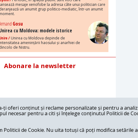
lansează mesaje xenofobe la adresa câte unui politician care
deranjează un anumit grup politico-mediatic, într-un anumit
moment.
Armand
Gosu
Unirea cu Moldova: modele istorice
Unire /
Unirea cu Moldova depinde de
intensitatea amenințării haosului și anarhiei de
dincolo de Nistru.
Abonare la newsletter
ți oferi conținut și reclame personalizate și pentru a anali
l necesar pentru a citi și înțelege conținutul Politicii de Co
 Politicii de Cookie. Nu uita totuși că poți modifica setările 