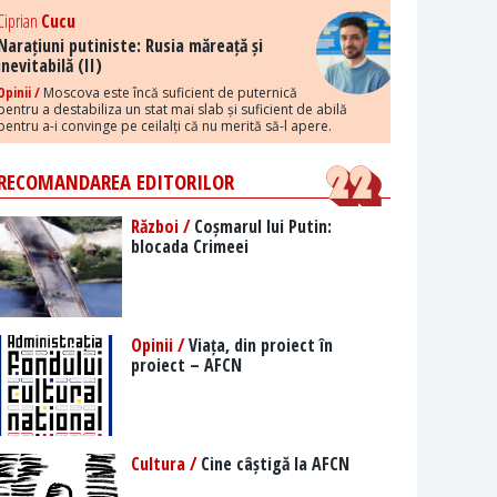
Ciprian
Cucu
Narațiuni putiniste: Rusia măreață și
inevitabilă (II)
Opinii /
Moscova este încă suficient de puternică
pentru a destabiliza un stat mai slab și suficient de abilă
pentru a-i convinge pe ceilalți că nu merită să-l apere.
RECOMANDAREA EDITORILOR
Război /
Coșmarul lui Putin:
blocada Crimeei
Opinii /
Viața, din proiect în
proiect – AFCN
Cultura /
Cine câștigă la AFCN