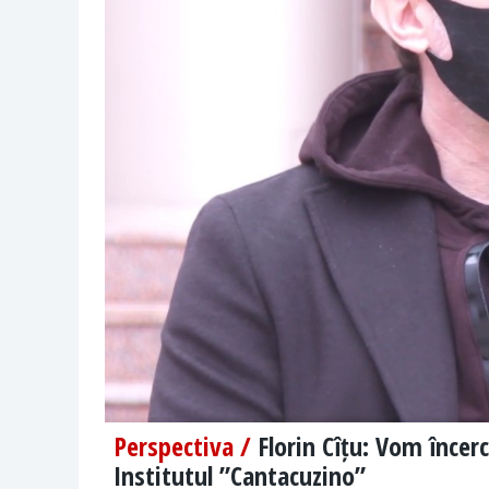
Perspectiva /
Florin Cîțu: Vom încer
Institutul ”Cantacuzino”