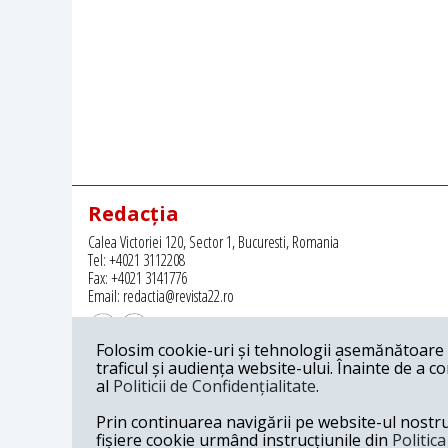
Redacția
Calea Victoriei 120, Sector 1, Bucuresti, Romania
Tel: +4021 3112208
Fax: +4021 3141776
Email: redactia@revista22.ro
Folosim cookie-uri și tehnologii asemănătoare p
traficul și audiența website-ului. Înainte de a c
al
Politicii de Confidențialitate
.
Revista 22 este editata de
Grupul pentru Dialog Social
Prin continuarea navigării pe website-ul nostru c
fișiere cookie urmând instrucțiunile din
Politic