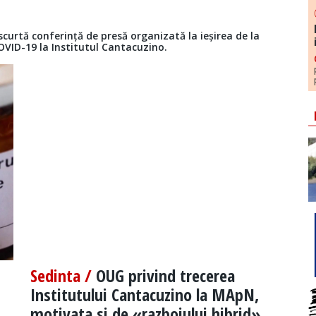
scurtă conferință de presă organizată la ieșirea de la
OVID-19 la Institutul Cantacuzino.
Sedinta /
OUG privind trecerea
Institutului Cantacuzino la MApN,
motivata si de «razboiului hibrid»