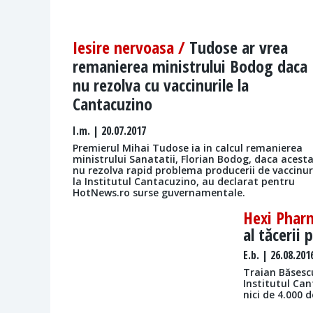
Iesire nervoasa /
Tudose ar vrea
remanierea ministrului Bodog daca
nu rezolva cu vaccinurile la
Cantacuzino
I.m.
| 20.07.2017
Premierul Mihai Tudose ia in calcul remanierea
ministrului Sanatatii, Florian Bodog, daca acest
nu rezolva rapid problema producerii de vaccinur
la Institutul Cantacuzino, au declarat pentru
HotNews.ro surse guvernamentale.
Hexi Phar
al tăcerii 
E.b.
| 26.08.201
Traian Băsescu
Institutul Cant
nici de 4.000 