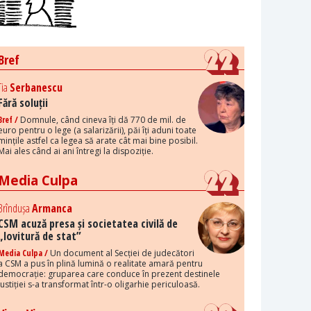
Bref
Tia
Serbanescu
Fără soluții
Bref /
Domnule, când cineva îți dă 770 de mil. de
euro pentru o lege (a salarizării), păi îți aduni toate
mințile astfel ca legea să arate cât mai bine posibil.
Mai ales când ai ani întregi la dispoziție.
Media Culpa
Brîndușa
Armanca
CSM acuză presa și societatea civilă de
„lovitură de stat”
Media Culpa /
Un document al Secției de judecători
a CSM a pus în plină lumină o realitate amară pentru
democrație: gruparea care conduce în prezent destinele
justiției s-a transformat într-o oligarhie periculoasă.