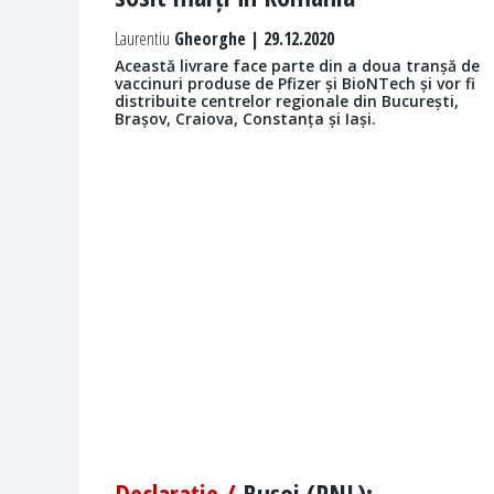
Laurentiu
Gheorghe | 29.12.2020
Această livrare face parte din a doua tranșă de
vaccinuri produse de Pfizer și BioNTech și vor fi
distribuite centrelor regionale din București,
Brașov, Craiova, Constanța și Iași.
Declaraţie /
Bușoi (PNL):