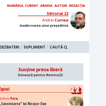
NUMĂRUL CURENT
ARHIVA
AUTORI
REDACȚIA
Editorial 22
Andrei
Cornea
Inadecvarea unui președinte
DEZBATERI
SUPLIMENT
CAUTĂ
Susține presa liberă
Donează pentru Revista22
Opinii
Andreea
Pora
„Savonizarea” lui Nicușor Dan