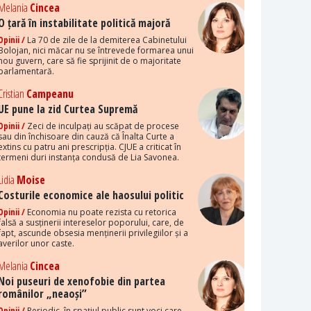
Melania
Cincea
O țară în instabilitate politică majoră
Opinii /
La 70 de zile de la demiterea Cabinetului
Bolojan, nici măcar nu se întrevede formarea unui
nou guvern, care să fie sprijinit de o majoritate
parlamentară.
Cristian
Campeanu
UE pune la zid Curtea Supremă
Opinii /
Zeci de inculpați au scăpat de procese
sau din închisoare din cauză că Înalta Curte a
extins cu patru ani prescripția. CJUE a criticat în
termeni duri instanța condusă de Lia Savonea.
Lidia
Moise
Costurile economice ale haosului politic
Opinii /
Economia nu poate rezista cu retorica
falsă a susținerii intereselor poporului, care, de
fapt, ascunde obsesia menținerii privilegiilor și a
averilor unor caste.
Melania
Cincea
Noi puseuri de xenofobie din partea
românilor „neaoși”
Opinii /
Periodic, în spațiul public sunt voci care