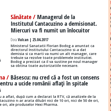
Sănătate /
Managerul de la
Institutul Cantacuzino a demisionat.
Miercuri va fi numit un înlocuitor
Dora
Vulcan | 25.04.2017
Ministerul Sanatatii Florian Bodog a anuntat ca
directorul Institutului Cantacuzino si-a dat
demisia si ca marti va numi un alt manager, care
a
trebuie sa rezolve toate problemele institutiei.
i
Bodog a precizat ca il va sustine pe noul manager
sa obtina toate autorizatiile necesare.
ma /
Băsescu: nu cred că a fost un consens
pentru a ucide românii aflaţi în spitale
6
 a aflat, după cum a declarat la RTV, că analizele de la
acuzino n-ar arata diluări nici de 10 ori, nici de 50 de ori,
de ori, ale produselor Hexi Pharma.