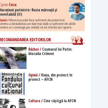
Ciprian
Cucu
Narațiuni putiniste: Rusia măreață și
inevitabilă (II)
Opinii /
Moscova este încă suficient de puternică
pentru a destabiliza un stat mai slab și suficient de abilă
pentru a-i convinge pe ceilalți că nu merită să-l apere.
RECOMANDAREA EDITORILOR
Război /
Coșmarul lui Putin:
blocada Crimeei
Opinii /
Viața, din proiect în
proiect – AFCN
Cultura /
Cine câștigă la AFCN