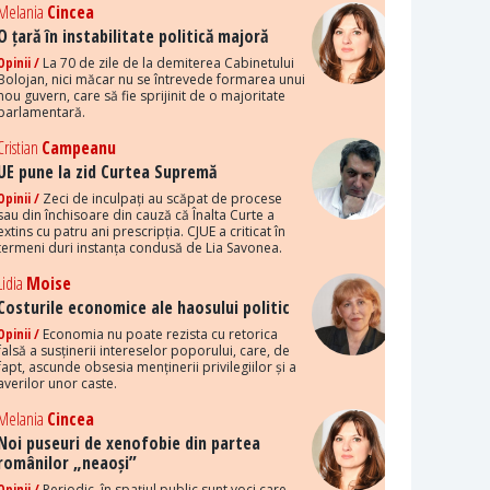
Melania
Cincea
O țară în instabilitate politică majoră
Opinii /
La 70 de zile de la demiterea Cabinetului
Bolojan, nici măcar nu se întrevede formarea unui
nou guvern, care să fie sprijinit de o majoritate
parlamentară.
Cristian
Campeanu
UE pune la zid Curtea Supremă
Opinii /
Zeci de inculpați au scăpat de procese
sau din închisoare din cauză că Înalta Curte a
extins cu patru ani prescripția. CJUE a criticat în
termeni duri instanța condusă de Lia Savonea.
Lidia
Moise
Costurile economice ale haosului politic
Opinii /
Economia nu poate rezista cu retorica
falsă a susținerii intereselor poporului, care, de
fapt, ascunde obsesia menținerii privilegiilor și a
averilor unor caste.
Melania
Cincea
Noi puseuri de xenofobie din partea
românilor „neaoși”
Opinii /
Periodic, în spațiul public sunt voci care