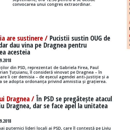
convocarea unui congres extraordinar.
tia are sustinere /
Pucistii sustin OUG de
 dar dau vina pe Dragnea pentru
ea acesteia
9.2018
ților din PSD, reprezentat de Gabriela Firea, Paul
rian Țuțuianu, îl consideră vinovat pe Dragnea – în
are îi cer demisia – de eșecul agendei anti-justiție și a
a se adopta ordonanța privind amnistia și grațierea.
lui Dragnea /
În PSD se pregătește atacul
iviu Dragnea, dar se face apel la unitatea
9.2018
i puternici lideri locali ai PSD, care îl contestă pe Liviu