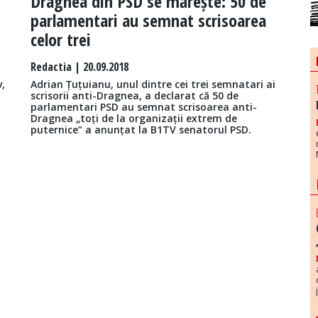
Dragnea din PSD se mărește: 50 de
parlamentari au semnat scrisoarea
celor trei
Redactia
| 20.09.2018
,
Adrian Țuțuianu, unul dintre cei trei semnatari ai
scrisorii anti-Dragnea, a declarat că 50 de
parlamentari PSD au semnat scrisoarea anti-
Dragnea „toți de la organizații extrem de
puternice” a anunțat la B1TV senatorul PSD.