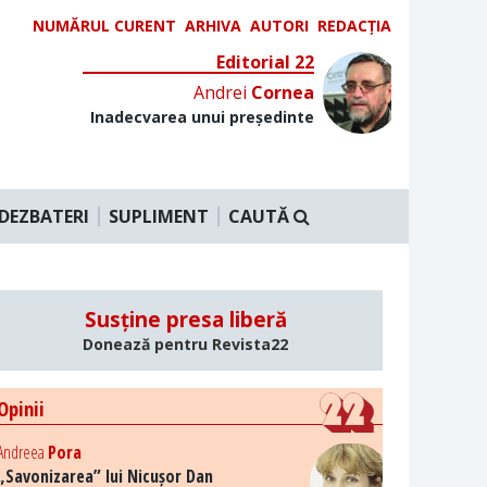
NUMĂRUL CURENT
ARHIVA
AUTORI
REDACȚIA
Editorial 22
Andrei
Cornea
Inadecvarea unui președinte
DEZBATERI
SUPLIMENT
CAUTĂ
Susține presa liberă
Donează pentru Revista22
Opinii
Andreea
Pora
„Savonizarea” lui Nicușor Dan