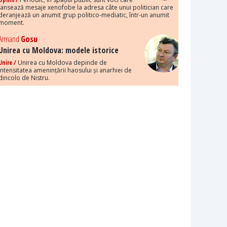
lansează mesaje xenofobe la adresa câte unui politician care
deranjează un anumit grup politico-mediatic, într-un anumit
moment.
Armand
Gosu
Unirea cu Moldova: modele istorice
Unire /
Unirea cu Moldova depinde de
intensitatea amenințării haosului și anarhiei de
dincolo de Nistru.