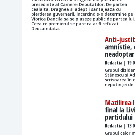
presedinte al Camerei Deputatilor. De partea
cealalta, Dragnea si adeptii santajeaza cu
pierderea guvernarii, incercind s-o determine pe
Viorica Dancila sa se plaseze public de partea lui.
Ceea ce premierul se pare ca ar fi refuzat.
Deocamdata.
Anti-justi
amnistie,
neadoptar
Redactia
| 19.0
Grupul diziden
Stănescu și Ad
scrisoarea în c
neputinței de 
Mazilirea 
final la L
partidului
Redactia
| 13.0
Grupul celor ma