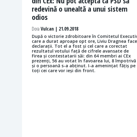
din CEx: Nu pot accepta ca PSD să
redevină o unealtă a unui sistem
odios
Dora
Vulcan | 21.09.2018
După o victorie zdrobitoare în Comitetul Executiv
care a durat aproape opt ore, Liviu Dragnea face
declarații. Tot el a fost și cel care a corectat
rezultatul votului față de cifrele avansate de
Firea și contestatarii săi: din 64 membri ai CEx
prezenți, 56 au votat în favoarea lui, 8 împotrivă
și o persoană s-a abținut. I-a amenințat fățiș pe
toți cei care vor ieși din front.