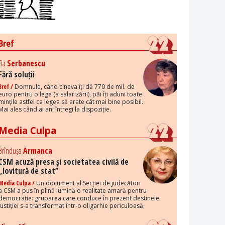
Bref
Tia
Serbanescu
Fără soluții
Bref /
Domnule, când cineva îți dă 770 de mil. de
euro pentru o lege (a salarizării), păi îți aduni toate
mințile astfel ca legea să arate cât mai bine posibil.
Mai ales când ai ani întregi la dispoziție.
Media Culpa
Brîndușa
Armanca
CSM acuză presa și societatea civilă de
„lovitură de stat”
Media Culpa /
Un document al Secției de judecători
a CSM a pus în plină lumină o realitate amară pentru
democrație: gruparea care conduce în prezent destinele
justiției s-a transformat într-o oligarhie periculoasă.