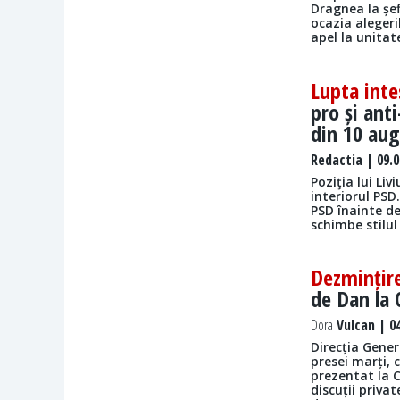
Dragnea la șef
ocazia alegeri
apel la unitate
Lupta inte
pro și ant
din 10 au
Redactia
| 09.0
Poziţia lui Li
interiorul PSD
PSD înainte de
schimbe stilul 
Dezmințir
de Dan la 
Dora
Vulcan | 04
Direcția Gener
presei marți, 
prezentat la C
discuții priva