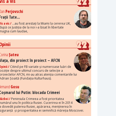
Vis a Vis
Dan
Perjovschi
Frații Tate...
Vis a vis /
...au fost arestați la Miami la cererea UK,
după ce Justiția de la noi i-a lăsat în libertate
magna cum laudae,
Opinii
Corina
Șuteu
Viața, din proiect în proiect – AFCN
Opinii /
Citind pe FB variate și numeroase luări de
poziție despre ultimul concurs de selecție a
proiectelor AFCN, mi-au atras atenția comentariile lui
Adrian Șoaită (Fundația Kulturhaus).
Armand
Gosu
Coșmarul lui Putin: blocada Crimeei
Război /
Peninsula Crimeea a fost prioritatea
numărul unu în politica Rusiei. Cucerirea ei în 2014
a dovedit puterea Rusiei, apărarea, menținerea în
siguranță și prosperitatea ei semnifică măreția Moscovei.