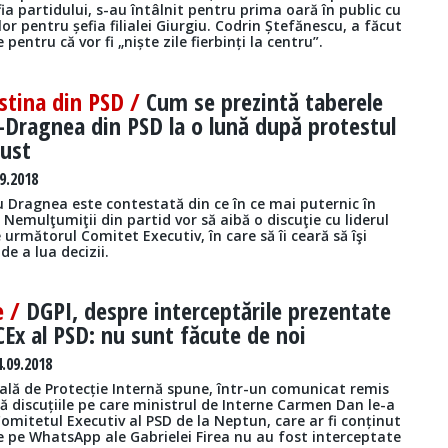
ia partidului, s-au întâlnit pentru prima oară în public cu
lor pentru șefia filialei Giurgiu. Codrin Ștefănescu, a făcut
 pentru că vor fi „niște zile fierbinți la centru”.
stina din PSD /
Cum se prezintă taberele
i-Dragnea din PSD la o lună după protestul
gust
9.2018
viu Dragnea este contestată din ce în ce mai puternic în
. Nemulţumiţii din partid vor să aibă o discuţie cu liderul
 următorul Comitet Executiv, în care să îi ceară să îşi
de a lua decizii.
e /
DGPI, despre interceptările prezentate
CEx al PSD: nu sunt făcute de noi
.09.2018
ală de Protecție Internă spune, într-un comunicat remis
că discuțiile pe care ministrul de Interne Carmen Dan le-a
omitetul Executiv al PSD de la Neptun, care ar fi conținut
te pe WhatsApp ale Gabrielei Firea nu au fost interceptate