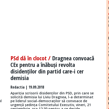
PSd dă în clocot /
Dragnea convoacă
CEx pentru a înăbuși revolta
disidenților din partid care-i cer
demisia
Redactia
| 19.09.2018
Apariția scrisorii disidenților din PSD, prin care se
solicită demisia lui Liviu Dragnea, l-a determinat
l
pe liderul social-democraților să convoace de
urgență ședința Comitetului Executiv, vineri, 21
septembrie, ora 12:30 pentru a se decide