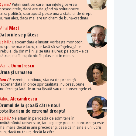
Opinii /
Puțini sunt cei care mai înțeleg ce vrea
președintele, dacă are de gând să soluționeze
criza politică, suprapusă peste una a statului de drept
și, mai ales, dacă mai are un dram de bună-credință.
Mihai
Maci
Datoriile se plătesc
Opinii /
Deocamdată e liniștit: vorbește monoton,
nu spune mare lucru, dar lasă să se înțeleagă ce
trebuie, dă din mâini și se uită aiurea; pe scurt – e ca
pătrunjelul în supă: nici în plus, nici în minus.
Marina
Dumitrescu
Urma și urmarea
Eseu /
Prezentul continuu, starea de prezență
recomandată în orice spiritualitate, nu presupune
indiferența față de urma lăsată sau de consecințele ei.
Raluca
Alexandrescu
Drumul de la școală către noul
totalitarism de extremă dreaptă
Opinii /
Ne aflăm în perioada de admitere în
învățământul universitar, iar la științe politice concurența este
mai mare decât în anii precedenți, ceea ce în sine e un lucru
bun, dacă nu te uiți decât la cifre.