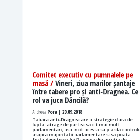
Comitet executiv cu pumnalele pe
masă /
Vineri, ziua marilor șantaje
între tabere pro și anti-Dragnea. Ce
rol va juca Dăncilă?
Andreea
Pora | 20.09.2018
Tabara anti-Dragnea are o strategie clara de
lupta: atrage de partea sa cit mai multi
parlamentari, asa incit acesta sa piarda controlu
asupra majoritatii parlamentare si sa poata
forta demiterea lui Dragnea din pozitia de