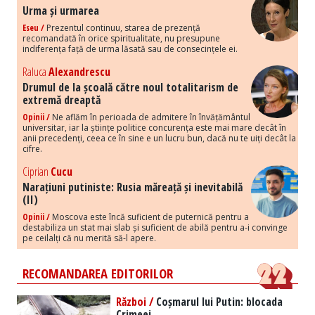
Urma și urmarea
Eseu /
Prezentul continuu, starea de prezență
recomandată în orice spiritualitate, nu presupune
indiferența față de urma lăsată sau de consecințele ei.
Raluca
Alexandrescu
Drumul de la școală către noul totalitarism de
extremă dreaptă
Opinii /
Ne aflăm în perioada de admitere în învățământul
universitar, iar la științe politice concurența este mai mare decât în
anii precedenți, ceea ce în sine e un lucru bun, dacă nu te uiți decât la
cifre.
Ciprian
Cucu
Narațiuni putiniste: Rusia măreață și inevitabilă
(II)
Opinii /
Moscova este încă suficient de puternică pentru a
destabiliza un stat mai slab și suficient de abilă pentru a-i convinge
pe ceilalți că nu merită să-l apere.
RECOMANDAREA EDITORILOR
Război /
Coșmarul lui Putin: blocada
Crimeei