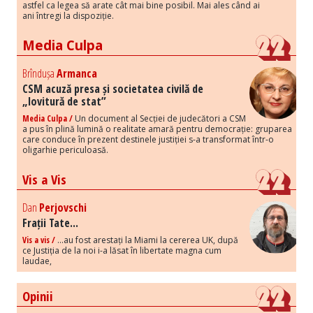
astfel ca legea să arate cât mai bine posibil. Mai ales când ai
ani întregi la dispoziție.
Media Culpa
Brîndușa
Armanca
CSM acuză presa și societatea civilă de
„lovitură de stat”
Media Culpa /
Un document al Secției de judecători a CSM
a pus în plină lumină o realitate amară pentru democrație: gruparea
care conduce în prezent destinele justiției s-a transformat într-o
oligarhie periculoasă.
Vis a Vis
Dan
Perjovschi
Frații Tate...
Vis a vis /
...au fost arestați la Miami la cererea UK, după
ce Justiția de la noi i-a lăsat în libertate magna cum
laudae,
Opinii