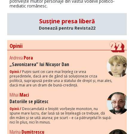
potrivește multor personaje din vastul vodevil politico-
mediatic românesc.
Susține presa liberă
Donează pentru Revista22
Opinii
Andreea
Pora
„Savonizarea” lui Nicușor Dan
Opinii /
Puțini sunt cei care mai înțeleg ce vrea
președintele, dacă are de gând să soluționeze criza
politică, suprapusă peste una a statului de drept și, mai ales,
dacă mai are un dram de bună-credință.
Mihai
Maci
Datoriile se plătesc
Opinii /
Deocamdată e liniștit: vorbește monoton, nu
spune mare lucru, dar lasă să se înțeleagă ce trebuie, dă
din mâini și se uită aiurea; pe scurt – e ca pătrunjelul în supă:
nici în plus, nici în minus.
Marina
Dumitrescu