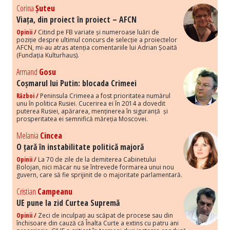
Corina
Șuteu
Viața, din proiect în proiect – AFCN
Opinii /
Citind pe FB variate și numeroase luări de
poziție despre ultimul concurs de selecție a proiectelor
AFCN, mi-au atras atenția comentariile lui Adrian Șoaită
(Fundația Kulturhaus).
Armand
Gosu
Coșmarul lui Putin: blocada Crimeei
Război /
Peninsula Crimeea a fost prioritatea numărul
unu în politica Rusiei. Cucerirea ei în 2014 a dovedit
puterea Rusiei, apărarea, menținerea în siguranță și
prosperitatea ei semnifică măreția Moscovei.
Melania
Cincea
O țară în instabilitate politică majoră
Opinii /
La 70 de zile de la demiterea Cabinetului
Bolojan, nici măcar nu se întrevede formarea unui nou
guvern, care să fie sprijinit de o majoritate parlamentară.
Cristian
Campeanu
UE pune la zid Curtea Supremă
Opinii /
Zeci de inculpați au scăpat de procese sau din
închisoare din cauză că Înalta Curte a extins cu patru ani