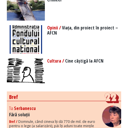
Opinii /
Viața, din proiect în proiect –
AFCN
Cultura /
Cine câștigă la AFCN
Bref
Tia
Serbanescu
Fără soluții
Bref /
Domnule, când cineva îți dă 770 de mil. de euro
pentru o lege (a salarizării), păi îți aduni toate mințile