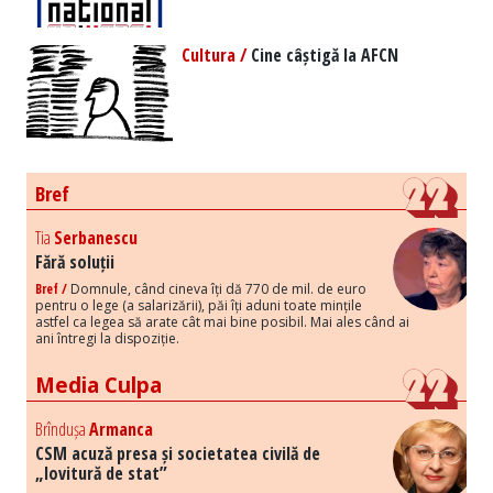
Cultura /
Cine câștigă la AFCN
Bref
Tia
Serbanescu
Fără soluții
Bref /
Domnule, când cineva îți dă 770 de mil. de euro
pentru o lege (a salarizării), păi îți aduni toate mințile
astfel ca legea să arate cât mai bine posibil. Mai ales când ai
ani întregi la dispoziție.
Media Culpa
Brîndușa
Armanca
CSM acuză presa și societatea civilă de
„lovitură de stat”