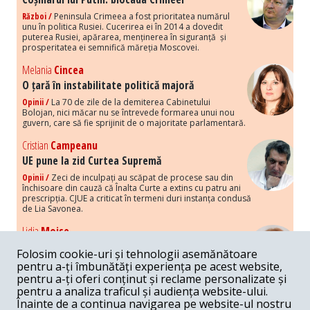
Război /
Peninsula Crimeea a fost prioritatea numărul
unu în politica Rusiei. Cucerirea ei în 2014 a dovedit
puterea Rusiei, apărarea, menținerea în siguranță și
prosperitatea ei semnifică măreția Moscovei.
Melania
Cincea
O țară în instabilitate politică majoră
Opinii /
La 70 de zile de la demiterea Cabinetului
Bolojan, nici măcar nu se întrevede formarea unui nou
guvern, care să fie sprijinit de o majoritate parlamentară.
Cristian
Campeanu
UE pune la zid Curtea Supremă
Opinii /
Zeci de inculpați au scăpat de procese sau din
închisoare din cauză că Înalta Curte a extins cu patru ani
prescripția. CJUE a criticat în termeni duri instanța condusă
de Lia Savonea.
Lidia
Moise
Costurile economice ale haosului politic
Folosim cookie-uri și tehnologii asemănătoare
Opinii /
Economia nu poate rezista cu retorica falsă a
pentru a-ți îmbunătăți experiența pe acest website,
susținerii intereselor poporului, care, de fapt, ascunde
pentru a-ți oferi conținut și reclame personalizate și
obsesia menținerii privilegiilor și a averilor unor caste.
pentru a analiza traficul și audiența website-ului.
Înainte de a continua navigarea pe website-ul nostru
Melania
Cincea