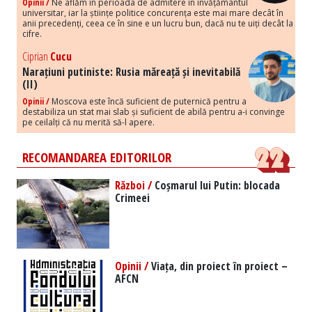
Opinii /
Ne aflăm în perioada de admitere în învățământul
universitar, iar la științe politice concurența este mai mare decât în
anii precedenți, ceea ce în sine e un lucru bun, dacă nu te uiți decât la
cifre.
Ciprian
Cucu
Narațiuni putiniste: Rusia măreață și inevitabilă
(II)
Opinii /
Moscova este încă suficient de puternică pentru a
destabiliza un stat mai slab și suficient de abilă pentru a-i convinge
pe ceilalți că nu merită să-l apere.
RECOMANDAREA EDITORILOR
Război /
Coșmarul lui Putin: blocada
Crimeei
Opinii /
Viața, din proiect în proiect –
AFCN