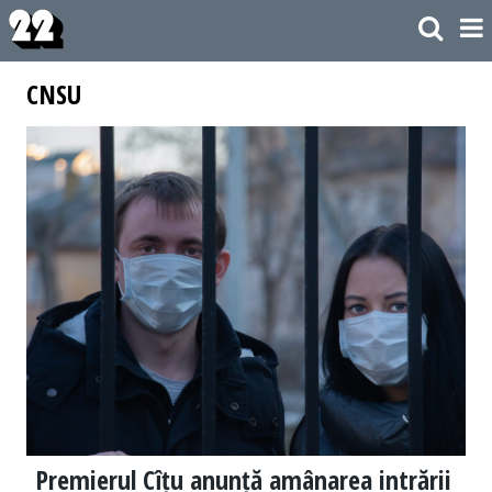
CNSU
Premierul Cîțu anunță amânarea intrării