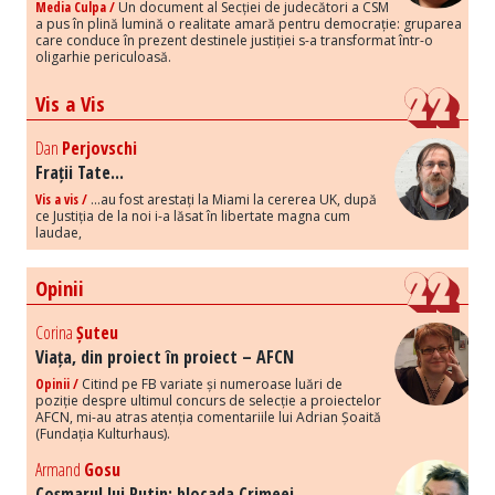
Media Culpa /
Un document al Secției de judecători a CSM
a pus în plină lumină o realitate amară pentru democrație: gruparea
care conduce în prezent destinele justiției s-a transformat într-o
oligarhie periculoasă.
Vis a Vis
Dan
Perjovschi
Frații Tate...
Vis a vis /
...au fost arestați la Miami la cererea UK, după
ce Justiția de la noi i-a lăsat în libertate magna cum
laudae,
Opinii
Corina
Șuteu
Viața, din proiect în proiect – AFCN
Opinii /
Citind pe FB variate și numeroase luări de
poziție despre ultimul concurs de selecție a proiectelor
AFCN, mi-au atras atenția comentariile lui Adrian Șoaită
(Fundația Kulturhaus).
Armand
Gosu
Coșmarul lui Putin: blocada Crimeei