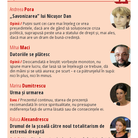
Andreea
Pora
„Savonizarea” lui Nicușor Dan
Opinii /
Puțini sunt cei care mai înțeleg ce vrea
președintele, dacă are de gând să soluționeze criza
politică, suprapusă peste una a statului de drept și, mai ales,
dacă mai are un dram de bună-credință.
Mihai
Maci
Datoriile se plătesc
Opinii /
Deocamdată e liniștit: vorbește monoton, nu
spune mare lucru, dar lasă să se înțeleagă ce trebuie, dă
din mâini și se uită aiurea; pe scurt – e ca pătrunjelul în supă:
nici în plus, nici în minus.
Marina
Dumitrescu
Urma și urmarea
Eseu /
Prezentul continuu, starea de prezență
recomandată în orice spiritualitate, nu presupune
indiferența față de urma lăsată sau de consecințele ei.
Raluca
Alexandrescu
Drumul de la școală către noul totalitarism de
extremă dreaptă