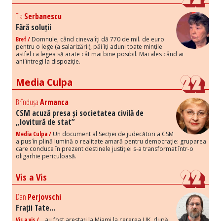
Tia
Serbanescu
Fără soluții
Bref /
Domnule, când cineva îți dă 770 de mil. de euro
pentru o lege (a salarizării), păi îți aduni toate mințile
astfel ca legea să arate cât mai bine posibil. Mai ales când ai
ani întregi la dispoziție.
Media Culpa
Brîndușa
Armanca
CSM acuză presa și societatea civilă de
„lovitură de stat”
Media Culpa /
Un document al Secției de judecători a CSM
a pus în plină lumină o realitate amară pentru democrație: gruparea
care conduce în prezent destinele justiției s-a transformat într-o
oligarhie periculoasă.
Vis a Vis
Dan
Perjovschi
Frații Tate...
Vis a vis /
...au fost arestați la Miami la cererea UK, după