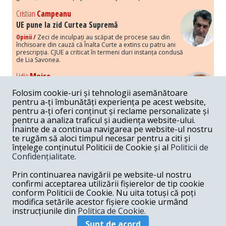
Cristian
Campeanu
UE pune la zid Curtea Supremă
Opinii /
Zeci de inculpați au scăpat de procese sau din
închisoare din cauză că Înalta Curte a extins cu patru ani
prescripția. CJUE a criticat în termeni duri instanța condusă
de Lia Savonea.
Lidia
Moise
Costurile economice ale haosului politic
Folosim cookie-uri și tehnologii asemănătoare
Opinii /
Economia nu poate rezista cu retorica falsă a
pentru a-ți îmbunătăți experiența pe acest website,
susținerii intereselor poporului, care, de fapt, ascunde
pentru a-ți oferi conținut și reclame personalizate și
obsesia menținerii privilegiilor și a averilor unor caste.
pentru a analiza traficul și audiența website-ului.
Înainte de a continua navigarea pe website-ul nostru
Melania
Cincea
te rugăm să aloci timpul necesar pentru a citi și
Noi puseuri de xenofobie din partea românilor
înțelege conținutul Politicii de Cookie și al
Politicii de
„neaoși”
Confidențialitate
.
Opinii /
Periodic, în spațiul public sunt voci care lansează
mesaje xenofobe la adresa câte unui politician care deranjează un
Prin continuarea navigării pe website-ul nostru
anumit grup politico-mediatic, într-un anumit moment.
confirmi acceptarea utilizării fișierelor de tip cookie
conform Politicii de Cookie. Nu uita totuși că poți
Armand
Gosu
modifica setările acestor fișiere cookie urmând
Unirea cu Moldova: modele istorice
instrucțiunile din
Politica de Cookie.
Unire /
Unirea cu Moldova depinde de intensitatea
Sunt de acord