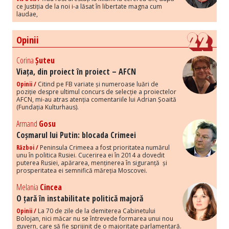
ce Justiția de la noi i-a lăsat în libertate magna cum
laudae,
Opinii
Corina
Șuteu
Viața, din proiect în proiect – AFCN
Opinii /
Citind pe FB variate și numeroase luări de
poziție despre ultimul concurs de selecție a proiectelor
AFCN, mi-au atras atenția comentariile lui Adrian Șoaită
(Fundația Kulturhaus).
Armand
Gosu
Coșmarul lui Putin: blocada Crimeei
Război /
Peninsula Crimeea a fost prioritatea numărul
unu în politica Rusiei. Cucerirea ei în 2014 a dovedit
puterea Rusiei, apărarea, menținerea în siguranță și
prosperitatea ei semnifică măreția Moscovei.
Melania
Cincea
O țară în instabilitate politică majoră
Opinii /
La 70 de zile de la demiterea Cabinetului
Bolojan, nici măcar nu se întrevede formarea unui nou
guvern, care să fie sprijinit de o majoritate parlamentară.