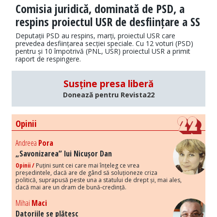
Comisia juridică, dominată de PSD, a
respins proiectul USR de desființare a SS
Deputații PSD au respins, marți, proiectul USR care
prevedea desființarea secției speciale. Cu 12 voturi (PSD)
pentru și 10 împotrivă (PNL, USR) proiectul USR a primit
raport de respingere.
Susține presa liberă
Donează pentru Revista22
Opinii
Andreea
Pora
„Savonizarea” lui Nicușor Dan
Opinii /
Puțini sunt cei care mai înțeleg ce vrea
președintele, dacă are de gând să soluționeze criza
politică, suprapusă peste una a statului de drept și, mai ales,
dacă mai are un dram de bună-credință.
Mihai
Maci
Datoriile se plătesc