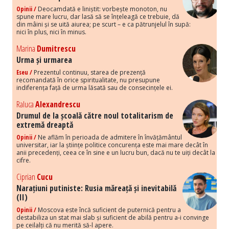
Opinii /
Deocamdată e liniștit: vorbește monoton, nu
spune mare lucru, dar lasă să se înțeleagă ce trebuie, dă
din mâini și se uită aiurea; pe scurt – e ca pătrunjelul în supă:
nici în plus, nici în minus.
Marina
Dumitrescu
Urma și urmarea
Eseu /
Prezentul continuu, starea de prezență
recomandată în orice spiritualitate, nu presupune
indiferența față de urma lăsată sau de consecințele ei.
Raluca
Alexandrescu
Drumul de la școală către noul totalitarism de
extremă dreaptă
Opinii /
Ne aflăm în perioada de admitere în învățământul
universitar, iar la științe politice concurența este mai mare decât în
anii precedenți, ceea ce în sine e un lucru bun, dacă nu te uiți decât la
cifre.
Ciprian
Cucu
Narațiuni putiniste: Rusia măreață și inevitabilă
(II)
Opinii /
Moscova este încă suficient de puternică pentru a
destabiliza un stat mai slab și suficient de abilă pentru a-i convinge
pe ceilalți că nu merită să-l apere.