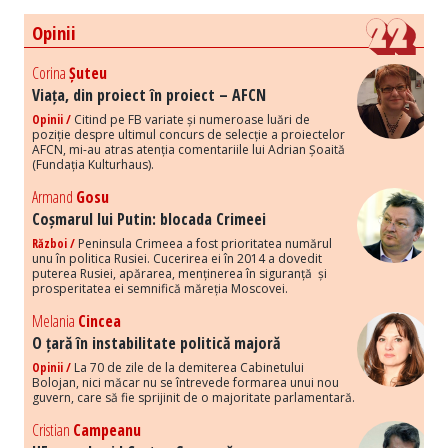
Opinii
Corina
Șuteu
Viața, din proiect în proiect – AFCN
Opinii /
Citind pe FB variate și numeroase luări de
poziție despre ultimul concurs de selecție a proiectelor
AFCN, mi-au atras atenția comentariile lui Adrian Șoaită
(Fundația Kulturhaus).
Armand
Gosu
Coșmarul lui Putin: blocada Crimeei
Război /
Peninsula Crimeea a fost prioritatea numărul
unu în politica Rusiei. Cucerirea ei în 2014 a dovedit
puterea Rusiei, apărarea, menținerea în siguranță și
prosperitatea ei semnifică măreția Moscovei.
Melania
Cincea
O țară în instabilitate politică majoră
Opinii /
La 70 de zile de la demiterea Cabinetului
Bolojan, nici măcar nu se întrevede formarea unui nou
guvern, care să fie sprijinit de o majoritate parlamentară.
Cristian
Campeanu