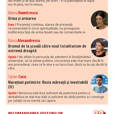
din mâini și se uită aiurea; pe scurt – e ca pătrunjelul în supă:
nici în plus, nici în minus.
Marina
Dumitrescu
Urma și urmarea
Eseu /
Prezentul continuu, starea de prezență
recomandată în orice spiritualitate, nu presupune
indiferența față de urma lăsată sau de consecințele ei.
Raluca
Alexandrescu
Drumul de la școală către noul totalitarism de
extremă dreaptă
Opinii /
Ne aflăm în perioada de admitere în învățământul
universitar, iar la științe politice concurența este mai mare decât în
anii precedenți, ceea ce în sine e un lucru bun, dacă nu te uiți decât la
cifre.
Ciprian
Cucu
Narațiuni putiniste: Rusia măreață și inevitabilă
(II)
Opinii /
Moscova este încă suficient de puternică pentru a
destabiliza un stat mai slab și suficient de abilă pentru a-i convinge
pe ceilalți că nu merită să-l apere.
RECOMANDAREA EDITORILOR