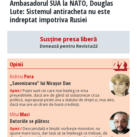
Ambasadorul SUA la NATO, Douglas
Lute: Sistemul antiracheta nu este
indreptat impotriva Rusiei
Susține presa liberă
Donează pentru Revista22
Opinii
Andreea
Pora
„Savonizarea” lui Nicușor Dan
Opinii /
Puțini sunt cei care mai înțeleg ce vrea
președintele, dacă are de gând să soluționeze criza
politică, suprapusă peste una a statului de drept și, mai ales,
dacă mai are un dram de bună-credință.
Mihai
Maci
Datoriile se plătesc
Opinii /
Deocamdată e liniștit: vorbește monoton, nu
spune mare lucru, dar lasă să se înțeleagă ce trebuie, dă