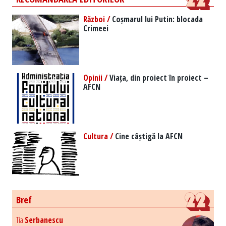
Război /
Coșmarul lui Putin: blocada
Crimeei
Opinii /
Viața, din proiect în proiect –
AFCN
Cultura /
Cine câștigă la AFCN
Bref
Tia
Serbanescu