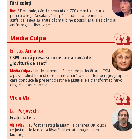
Fără soluții
Bref /
Domnule, când cineva îți dă 770 de mil. de euro
pentru o lege (a salarizării), păi îți aduni toate mințile
astfel ca legea să arate cât mai bine posibil. Mai ales când ai
ani întregi la dispoziție.
Media Culpa
Brîndușa
Armanca
CSM acuză presa și societatea civilă de
„lovitură de stat”
Media Culpa /
Un document al Secției de judecători a CSM
a pus în plină lumină o realitate amară pentru democrație: gruparea
care conduce în prezent destinele justiției s-a transformat într-o
oligarhie periculoasă.
Vis a Vis
Dan
Perjovschi
Frații Tate...
Vis a vis /
...au fost arestați la Miami la cererea UK, după
ce Justiția de la noi i-a lăsat în libertate magna cum
laudae,